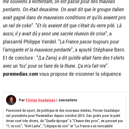
me souviens à Rotterdam, on est passé pour des mauvais
perdants. On était deuxième. On avait dit que le groupe italien
avait gagné dans de mauvaises conditions et qu'ils avaient pris
un rail de coke
". "
Et ils avaient dit que c'était du verre pilé. Là
aussi, il y avait dû y avoir une sacrée réunion de crise
", a
plaisanté Philippe Vandel. "
La France passe toujours pour
l'arrogante et la mauvaise perdante
", a ajouté Stéphane Bern.
Et de conclure : "
(La Zarra) a dit qu'elle allait faire des t-shirts
avec un 'toz' pour se faire de la thune. Ça m'a fait rire
".
puremedias.com
vous propose de visionner la séquence.
Par
Florian Guadalupe
|
Journaliste
Passionné de sport, de politique et des nouveaux médias, Florian Guadalupe
est journaliste pour Puremédias depuis octobre 2015. Ses goûts pour le petit
écran sont très divers, de "Quelle époque" à "L'heure des pros", en passant par
"C ce soir", "Koh-Lanta", "L'équipe du soir" et "La France a un incroyable