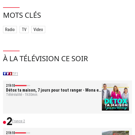
MOTS CLÉS
Radio
TV
Video
À LA TÉLÉVISION CE SOIR
TF1
21h10
Détox ta maison, 7 jours pour tout ranger
- Mona et
Bastien
Téléréalité - 1h30min.
France 2
21h10