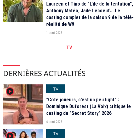
Laureen et Tino de "L'île de la tentation",
Anthony Matéo, Jade Leboeuf... Le
casting complet de la saison 9 de la télé-
réalité de W9
1 août 2026
TV
DERNIÈRES ACTUALITÉS
TV
player2
"Coté joueurs, c’est un peu light" :
Dominique Duforest (La Voix) critique le
casting de "Secret Story" 2026
6 août 2026
TV
player2