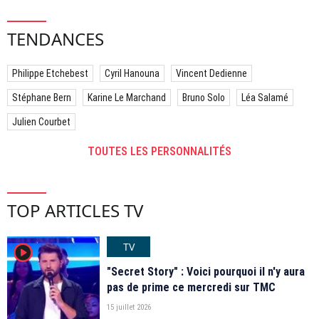
TENDANCES
Philippe Etchebest
Cyril Hanouna
Vincent Dedienne
Stéphane Bern
Karine Le Marchand
Bruno Solo
Léa Salamé
Julien Courbet
TOUTES LES PERSONNALITÉS
TOP ARTICLES TV
TV
player2
"Secret Story" : Voici pourquoi il n'y aura
pas de prime ce mercredi sur TMC
15 juillet 2026