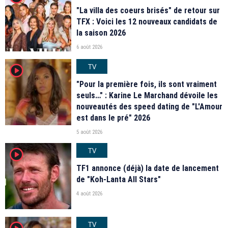
"La villa des coeurs brisés" de retour sur
TFX : Voici les 12 nouveaux candidats de
la saison 2026
6 août 2026
TV
player2
"Pour la première fois, ils sont vraiment
seuls…" : Karine Le Marchand dévoile les
nouveautés des speed dating de "L'Amour
est dans le pré" 2026
5 août 2026
TV
player2
TF1 annonce (déjà) la date de lancement
de "Koh-Lanta All Stars"
4 août 2026
TV
player2