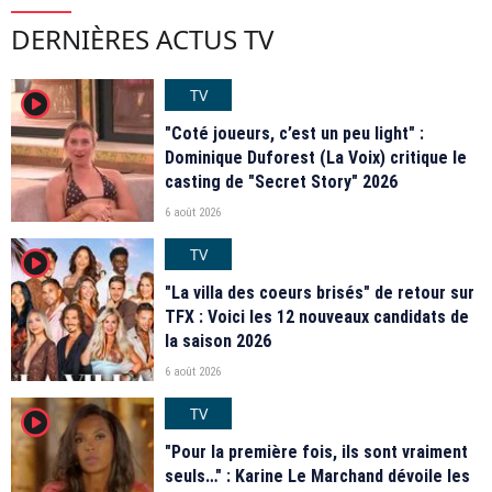
DERNIÈRES ACTUS TV
TV
player2
"Coté joueurs, c’est un peu light" :
Dominique Duforest (La Voix) critique le
casting de "Secret Story" 2026
6 août 2026
TV
player2
"La villa des coeurs brisés" de retour sur
TFX : Voici les 12 nouveaux candidats de
la saison 2026
6 août 2026
TV
player2
"Pour la première fois, ils sont vraiment
seuls…" : Karine Le Marchand dévoile les