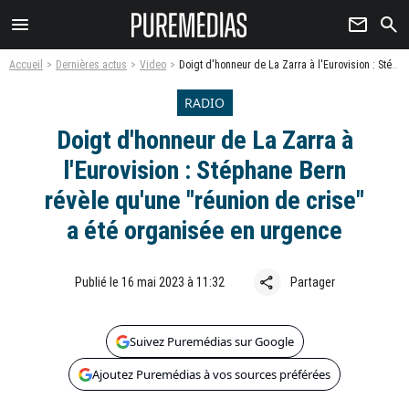
menu
newsletter
search
Accueil
Dernières actus
Video
Doigt d'honneur de La Zarra à l'Eurovision : Stéphane Bern révèle qu'une "réunion de crise" a été organisée en urgence
RADIO
Doigt d'honneur de La Zarra à
l'Eurovision : Stéphane Bern
révèle qu'une "réunion de crise"
a été organisée en urgence
share
Publié le 16 mai 2023 à 11:32
Partager
Suivez Puremédias sur Google
Ajoutez Puremédias à vos sources préférées