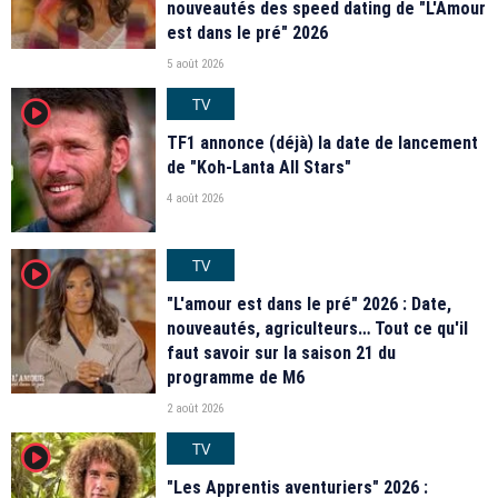
nouveautés des speed dating de "L'Amour
est dans le pré" 2026
5 août 2026
TV
player2
TF1 annonce (déjà) la date de lancement
de "Koh-Lanta All Stars"
4 août 2026
TV
player2
"L'amour est dans le pré" 2026 : Date,
nouveautés, agriculteurs… Tout ce qu'il
faut savoir sur la saison 21 du
programme de M6
2 août 2026
TV
player2
"Les Apprentis aventuriers" 2026 :