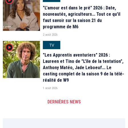
"L'amour est dans le pré" 2026 : Date,
nouveautés, agriculteurs… Tout ce qu'il
faut savoir sur la saison 21 du
programme de M6
2 août 2026
TV
player2
"Les Apprentis aventuriers" 2026 :
Laureen et Tino de "L'île de la tentation",
Anthony Matéo, Jade Leboeuf... Le
casting complet de la saison 9 de la télé-
réalité de W9
1 août 2026
DERNIÈRES NEWS