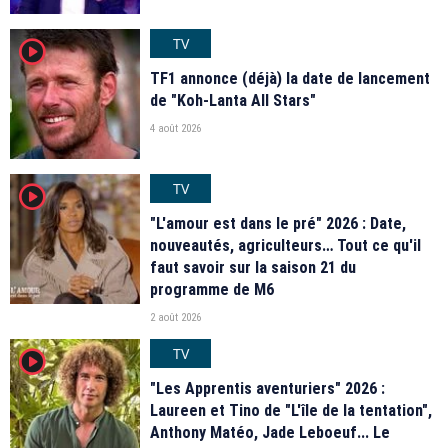
TV
player2
TF1 annonce (déjà) la date de lancement
de "Koh-Lanta All Stars"
4 août 2026
TV
player2
"L'amour est dans le pré" 2026 : Date,
nouveautés, agriculteurs… Tout ce qu'il
faut savoir sur la saison 21 du
programme de M6
2 août 2026
TV
player2
"Les Apprentis aventuriers" 2026 :
Laureen et Tino de "L'île de la tentation",
Anthony Matéo, Jade Leboeuf... Le