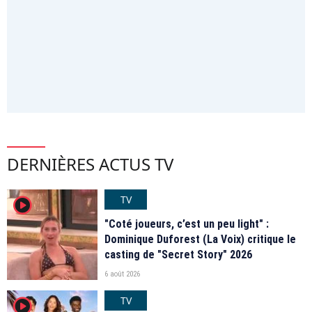
DERNIÈRES ACTUS TV
TV
player2
"Coté joueurs, c’est un peu light" :
Dominique Duforest (La Voix) critique le
casting de "Secret Story" 2026
6 août 2026
TV
player2