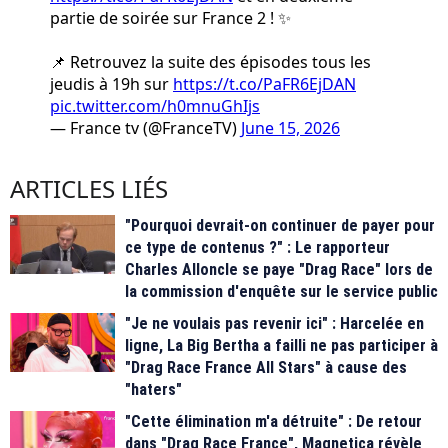
partie de soirée sur France 2 ! ✨
📌 Retrouvez la suite des épisodes tous les
jeudis à 19h sur
https://t.co/PaFR6EjDAN
pic.twitter.com/h0mnuGhIjs
— France tv (@FranceTV)
June 15, 2026
ARTICLES LIÉS
"Pourquoi devrait-on continuer de payer pour
ce type de contenus ?" : Le rapporteur
Charles Alloncle se paye "Drag Race" lors de
la commission d'enquête sur le service public
"Je ne voulais pas revenir ici" : Harcelée en
ligne, La Big Bertha a failli ne pas participer à
"Drag Race France All Stars" à cause des
"haters"
"Cette élimination m'a détruite" : De retour
dans "Drag Race France", Magnetica révèle