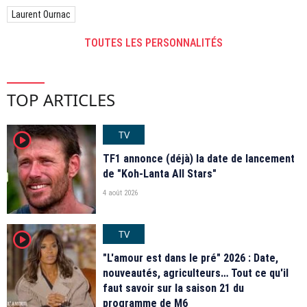
Laurent Ournac
TOUTES LES PERSONNALITÉS
TOP ARTICLES
TV
player2
TF1 annonce (déjà) la date de lancement
de "Koh-Lanta All Stars"
4 août 2026
TV
player2
"L'amour est dans le pré" 2026 : Date,
nouveautés, agriculteurs… Tout ce qu'il
faut savoir sur la saison 21 du
programme de M6