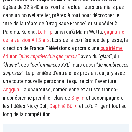
âgées de 22 à 40 ans, vont effectuer leurs premiers pas
dans un nouvel atelier, prêtes à tout pour décrocher le
titre de lauréate de "Drag Race France" et succéder à
Paloma, Keiona,
Le Filip
, ainsi qu’à Mami Watta,
gagnante
de la version All Stars
. Lors de la conférence de presse, la
direction de France Télévisions a promis une
quatrième
édition
"plus imprévisible que jamais"
avec du
"glam"
, du
"drame"
, des
"performances XXL"
mais aussi
"de nombreuses
surprises"
. La première d'entre elles provient du jury avec
une toute nouvelle personnalité qui rejoint l'aventure :
Anggun
. La chanteuse, comédienne et artiste franco-
indonésienne prend le relais de
Shy'm
et accompagnera
les fidèles Nicky Doll,
Daphné Bürki
et Loïc Prigent tout au
long de la compétition.