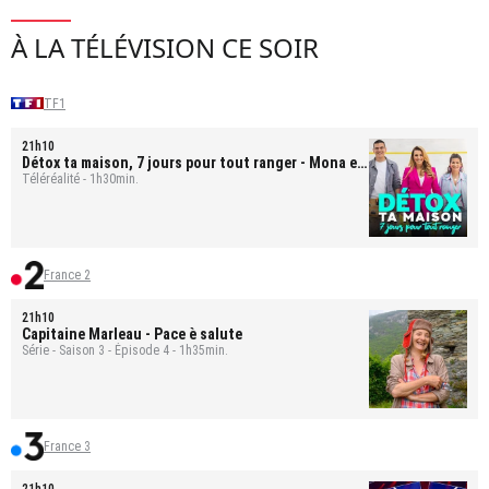
À LA TÉLÉVISION CE SOIR
TF1
21h10
Détox ta maison, 7 jours pour tout ranger
- Mona et
Bastien
Téléréalité - 1h30min.
France 2
21h10
Capitaine Marleau
- Pace è salute
Série - Saison 3 - Épisode 4 - 1h35min.
France 3
21h10