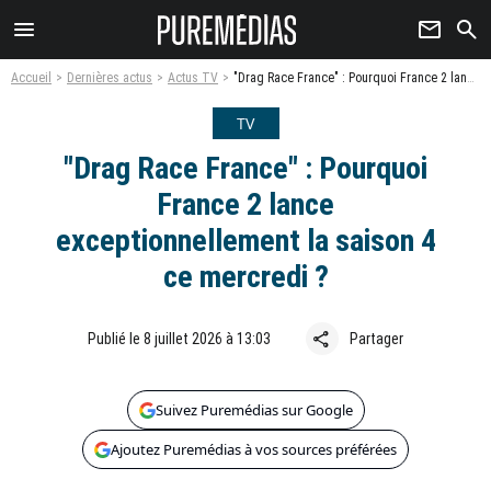
menu
newsletter
search
Accueil
Dernières actus
Actus TV
"Drag Race France" : Pourquoi France 2 lance exceptionnellement la saison 4 ce mercredi ?
TV
"Drag Race France" : Pourquoi
France 2 lance
exceptionnellement la saison 4
ce mercredi ?
share
Publié le 8 juillet 2026 à 13:03
Partager
Suivez Puremédias sur Google
Ajoutez Puremédias à vos sources préférées