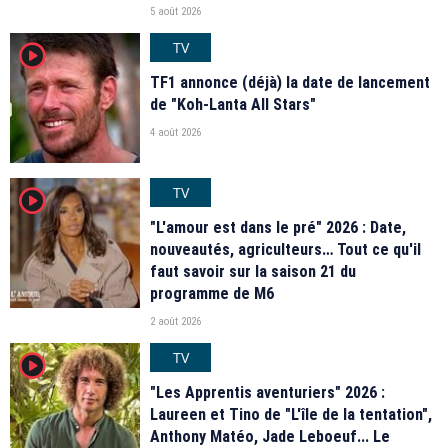
5 août 2026
TV
player2
TF1 annonce (déjà) la date de lancement
de "Koh-Lanta All Stars"
4 août 2026
TV
player2
"L'amour est dans le pré" 2026 : Date,
nouveautés, agriculteurs… Tout ce qu'il
faut savoir sur la saison 21 du
programme de M6
2 août 2026
TV
player2
"Les Apprentis aventuriers" 2026 :
Laureen et Tino de "L'île de la tentation",
Anthony Matéo, Jade Leboeuf... Le