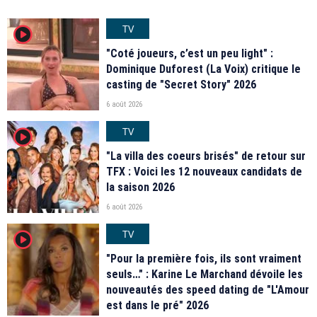
TV
player2
"Coté joueurs, c’est un peu light" :
Dominique Duforest (La Voix) critique le
casting de "Secret Story" 2026
6 août 2026
TV
player2
"La villa des coeurs brisés" de retour sur
TFX : Voici les 12 nouveaux candidats de
la saison 2026
6 août 2026
TV
player2
"Pour la première fois, ils sont vraiment
seuls…" : Karine Le Marchand dévoile les
nouveautés des speed dating de "L'Amour
est dans le pré" 2026