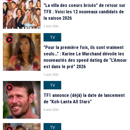
"La villa des coeurs brisés" de retour sur
TFX : Voici les 12 nouveaux candidats de
la saison 2026
6 août 2026
TV
player2
"Pour la première fois, ils sont vraiment
seuls…" : Karine Le Marchand dévoile les
nouveautés des speed dating de "L'Amour
est dans le pré" 2026
5 août 2026
TV
player2
TF1 annonce (déjà) la date de lancement
de "Koh-Lanta All Stars"
4 août 2026
TV
player2