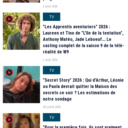
2 août 2026
TV
player2
"Les Apprentis aventuriers" 2026 :
Laureen et Tino de "L'île de la tentation",
Anthony Matéo, Jade Leboeuf... Le
casting complet de la saison 9 de la télé-
réalité de W9
1 août 2026
TV
player2
"Secret Story" 2026 : Qui d'Arthur, Léonie
ou Paola devrait quitter la Maison des
secrets ce soir ? Les estimations de
notre sondage
30 juillet 2026
TV
player2
"Pour la première fois, ils sont vraiment