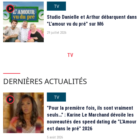
TV
player2
Studio Danielle et Arthur débarquent dans
"L’amour vu du pré" sur M6
29 juillet 2026
TV
DERNIÈRES ACTUALITÉS
TV
player2
"Pour la première fois, ils sont vraiment
seuls…" : Karine Le Marchand dévoile les
nouveautés des speed dating de "L'Amour
est dans le pré" 2026
5 août 2026