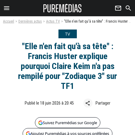
menu
newsletter
search
Accueil
Dernières actus
Actus TV
"Elle n'en fait qu'à sa tête" : Francis Huster explique pourquoi Claire Keim n'a pas rempilé pour "Zodiaque 3" sur TF1
TV
"Elle n'en fait qu'à sa tête" :
Francis Huster explique
pourquoi Claire Keim n'a pas
rempilé pour "Zodiaque 3" sur
TF1
share
Publié le 18 juin 2026 à 20:45
Partager
Suivez Puremédias sur Google
Ajoutez Puremédias à vos sources préférées