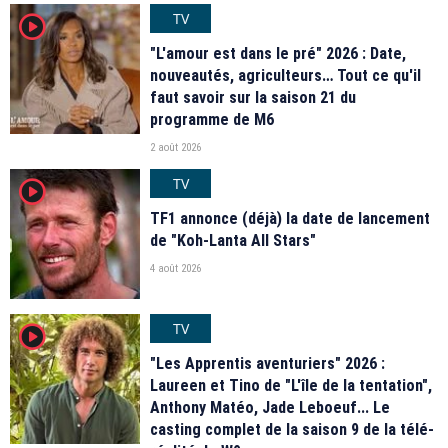
TV
player2
"L'amour est dans le pré" 2026 : Date,
nouveautés, agriculteurs… Tout ce qu'il
faut savoir sur la saison 21 du
programme de M6
2 août 2026
TV
player2
TF1 annonce (déjà) la date de lancement
de "Koh-Lanta All Stars"
4 août 2026
TV
player2
"Les Apprentis aventuriers" 2026 :
Laureen et Tino de "L'île de la tentation",
Anthony Matéo, Jade Leboeuf... Le
casting complet de la saison 9 de la télé-