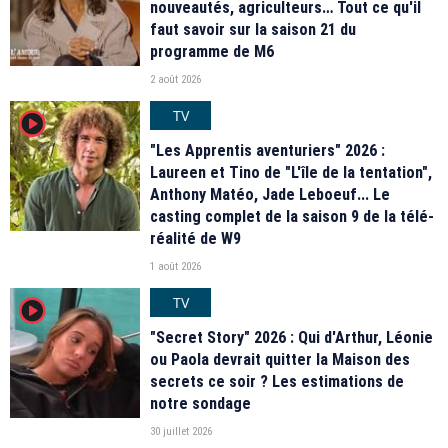
nouveautés, agriculteurs… Tout ce qu'il
faut savoir sur la saison 21 du
programme de M6
2 août 2026
TV
player2
"Les Apprentis aventuriers" 2026 :
Laureen et Tino de "L'île de la tentation",
Anthony Matéo, Jade Leboeuf... Le
casting complet de la saison 9 de la télé-
réalité de W9
1 août 2026
TV
player2
"Secret Story" 2026 : Qui d'Arthur, Léonie
ou Paola devrait quitter la Maison des
secrets ce soir ? Les estimations de
notre sondage
30 juillet 2026