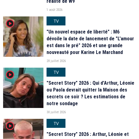
réalité de W9
1 août 2026
TV
player2
"Un nouvel espace de liberté" : M6
dévoile la date de lancement de "L'amour
est dans le pré" 2026 et une grande
nouveauté pour Karine Le Marchand
28 juillet 2026
TV
player2
"Secret Story" 2026 : Qui d'Arthur, Léonie
ou Paola devrait quitter la Maison des
secrets ce soir ? Les estimations de
notre sondage
30 juillet 2026
TV
player2
"Secret Story" 2026 : Arthur, Léonie et