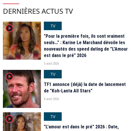
DERNIÈRES ACTUS TV
TV
player2
"Pour la première fois, ils sont vraiment
seuls…" : Karine Le Marchand dévoile les
nouveautés des speed dating de "L'Amour
est dans le pré" 2026
5 août 2026
TV
player2
TF1 annonce (déjà) la date de lancement
de "Koh-Lanta All Stars"
4 août 2026
TV
player2
"L'amour est dans le pré" 2026 : Date,