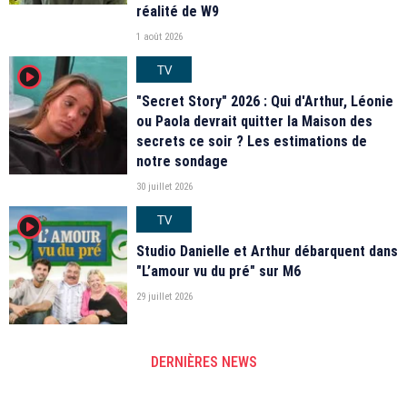
réalité de W9
1 août 2026
TV
player2
"Secret Story" 2026 : Qui d'Arthur, Léonie
ou Paola devrait quitter la Maison des
secrets ce soir ? Les estimations de
notre sondage
30 juillet 2026
TV
player2
Studio Danielle et Arthur débarquent dans
"L’amour vu du pré" sur M6
29 juillet 2026
DERNIÈRES NEWS