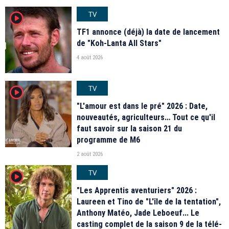
TV
player2
TF1 annonce (déjà) la date de lancement
de "Koh-Lanta All Stars"
4 août 2026
TV
player2
"L'amour est dans le pré" 2026 : Date,
nouveautés, agriculteurs… Tout ce qu'il
faut savoir sur la saison 21 du
programme de M6
2 août 2026
TV
player2
"Les Apprentis aventuriers" 2026 :
Laureen et Tino de "L'île de la tentation",
Anthony Matéo, Jade Leboeuf... Le
casting complet de la saison 9 de la télé-