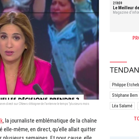
21h59
Le Meilleur de
Magazine d'infor
PR
TENDAN
Philippe Etche
Stéphane Bern
ce en direct sur CNews s'éloigner de l'antenne le temps "plusieurs mois
Léa Salamé
TO
uk
, la journaliste emblématique de la chaîne
elle-même, en direct, qu'elle allait quitter
r plusieurs semaines. Et pour cause, elle