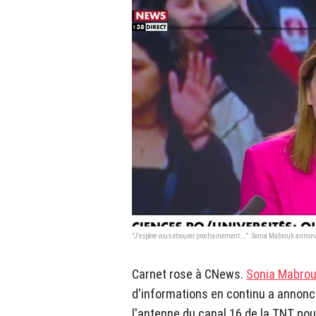
"J'espère vous etrouver prochainement..." : Sonia Mabrouk annon
Carnet rose à CNews.
Sonia Mabro
d'informations en continu a annoncé 
l'antenne du canal 16 de la TNT pou