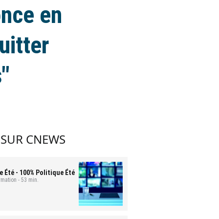
once en
uitter
s"
 SUR CNEWS
e Été
- 100% Politique Été
mation - 53 min.