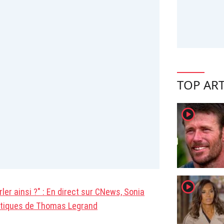
TOP ART
player2
player2
rler ainsi ?" : En direct sur CNews, Sonia
itiques de Thomas Legrand