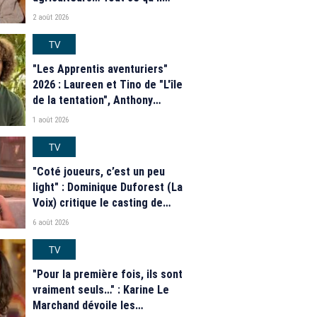
faut savoir sur la saison 21 du
2 août 2026
programme de M6
TV
"Les Apprentis aventuriers"
2026 : Laureen et Tino de "L'île
de la tentation", Anthony
Matéo, Jade Leboeuf... Le
1 août 2026
casting complet de la saison 9
de la télé-réalité de W9
TV
"Coté joueurs, c’est un peu
light" : Dominique Duforest (La
Voix) critique le casting de
"Secret Story" 2026
6 août 2026
TV
"Pour la première fois, ils sont
vraiment seuls…" : Karine Le
Marchand dévoile les