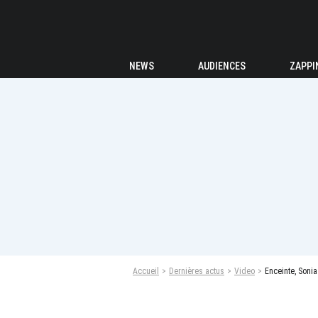
NEWS
AUDIENCES
ZAPPI
Accueil
Dernières actus
Video
Enceinte, Soni