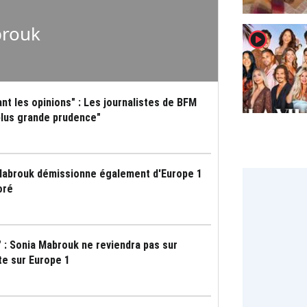
brouk
player2
nt les opinions" : Les journalistes de BFM
plus grande prudence"
Mabrouk démissionne également d'Europe 1
oré
" : Sonia Mabrouk ne reviendra pas sur
e sur Europe 1