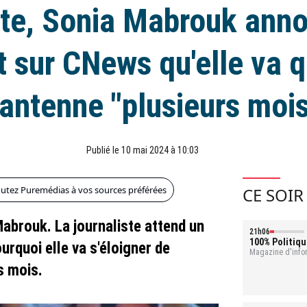
te, Sonia Mabrouk ann
t sur CNews qu'elle va q
'antenne "plusieurs moi
Publié le 10 mai 2024 à 10:03
outez Puremédias à vos sources préférées
CE SOIR
abrouk. La journaliste attend un
21h06
100% Politiqu
rquoi elle va s'éloigner de
Magazine d'infor
s mois.