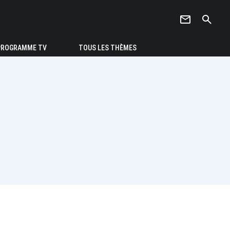
newsletter
search
PROGRAMME TV
TOUS LES THÈMES