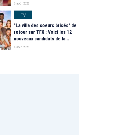
nouveautés des speed dating
5 août 2026
de "L'Amour est dans le pré"
2026
TV
"La villa des coeurs brisés" de
retour sur TFX : Voici les 12
nouveaux candidats de la
saison 2026
6 août 2026