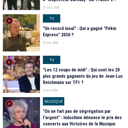
27 avril 2026
TV
player2
"Un record inouï" : Qui a gagné "Pékin
Express" 2026 ?
22 mai 2026
TV
player2
"Les 12 coups de midi" : Qui sont les 20
plus grands gagnants du jeu de Jean-Luc
Reichmann sur TF1 ?
9 avril 2026
MUSIQUE
player2
"On ne fait pas de ségrégation par
l’argent" : Indochine dénonce le prix des
concerts aux Victoires de la Musique