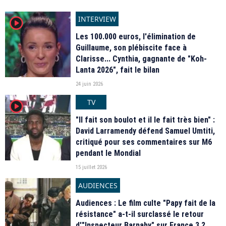
INTERVIEW
player2
Les 100.000 euros, l'élimination de
Guillaume, son plébiscite face à
Clarisse... Cynthia, gagnante de "Koh-
Lanta 2026", fait le bilan
24 juin 2026
TV
player2
"Il fait son boulot et il le fait très bien" :
David Larramendy défend Samuel Umtiti,
critiqué pour ses commentaires sur M6
pendant le Mondial
15 juillet 2026
AUDIENCES
Audiences : Le film culte "Papy fait de la
résistance" a-t-il surclassé le retour
d'"Inspecteur Barnaby" sur France 3 ?