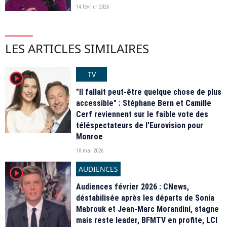
14 février 2026
LES ARTICLES SIMILAIRES
TV
player2
"Il fallait peut-être quelque chose de plus
accessible" : Stéphane Bern et Camille
Cerf reviennent sur le faible vote des
téléspectateurs de l'Eurovision pour
Monroe
18 mai 2026
AUDIENCES
player2
Audiences février 2026 : CNews,
déstabilisée après les départs de Sonia
Mabrouk et Jean-Marc Morandini, stagne
mais reste leader, BFMTV en profite, LCI