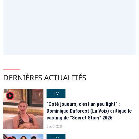
DERNIÈRES ACTUALITÉS
TV
player2
"Coté joueurs, c’est un peu light" :
Dominique Duforest (La Voix) critique le
casting de "Secret Story" 2026
6 août 2026
TV