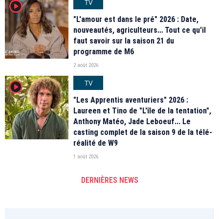
TV
player2
"L'amour est dans le pré" 2026 : Date,
nouveautés, agriculteurs… Tout ce qu'il
faut savoir sur la saison 21 du
programme de M6
2 août 2026
TV
player2
"Les Apprentis aventuriers" 2026 :
Laureen et Tino de "L'île de la tentation",
Anthony Matéo, Jade Leboeuf... Le
casting complet de la saison 9 de la télé-
réalité de W9
1 août 2026
DERNIÈRES NEWS