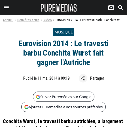
menu
newsletter
search
Accueil
Dernières actus
Video
Eurovision 2014 : Le travesti barbu Conchita Wurst fait gagner l'Autriche
MUSIQUE
Eurovision 2014 : Le travesti
barbu Conchita Wurst fait
gagner l'Autriche
share
Publié le 11 mai 2014 à 09:19
Partager
Suivez Puremédias sur Google
Ajoutez Puremédias à vos sources préférées
Conchita Wurst, le travesti barbu autrichien, a largement