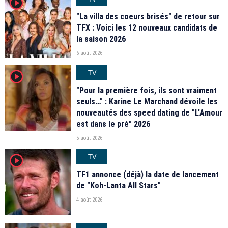
player2
"La villa des coeurs brisés" de retour sur
TFX : Voici les 12 nouveaux candidats de
la saison 2026
6 août 2026
TV
player2
"Pour la première fois, ils sont vraiment
seuls…" : Karine Le Marchand dévoile les
nouveautés des speed dating de "L'Amour
est dans le pré" 2026
5 août 2026
TV
player2
TF1 annonce (déjà) la date de lancement
de "Koh-Lanta All Stars"
4 août 2026