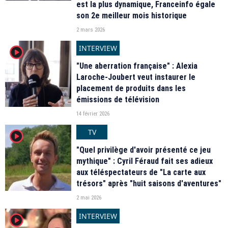
est la plus dynamique, Franceinfo égale
son 2e meilleur mois historique
2 mars 2026
INTERVIEW
player2
"Une aberration française" : Alexia
Laroche-Joubert veut instaurer le
placement de produits dans les
émissions de télévision
14 février 2026
TV
player2
"Quel privilège d'avoir présenté ce jeu
mythique" : Cyril Féraud fait ses adieux
aux téléspectateurs de "La carte aux
trésors" après "huit saisons d'aventures"
2 mai 2026
INTERVIEW
player2