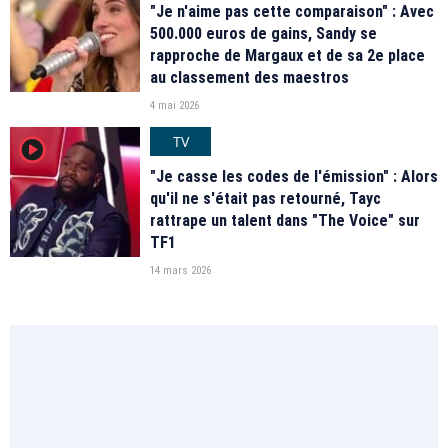
"Je n'aime pas cette comparaison" : Avec
500.000 euros de gains, Sandy se
rapproche de Margaux et de sa 2e place
au classement des maestros
4 mai 2026
TV
player2
"Je casse les codes de l'émission" : Alors
qu'il ne s'était pas retourné, Tayc
rattrape un talent dans "The Voice" sur
TF1
14 mars 2026