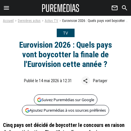
menu
newsletter
search
Accueil
Dernières actus
Actus TV
Eurovision 2026 : Quels pays vont boycotter la finale de l'Eurovision cette année ?
TV
Eurovision 2026 : Quels pays
vont boycotter la finale de
l'Eurovision cette année ?
share
Publié le 14 mai 2026 à 12:31
Partager
Suivez Puremédias sur Google
Ajoutez Puremédias à vos sources préférées
Cinq pays ont décidé de boycotter le concours en raison