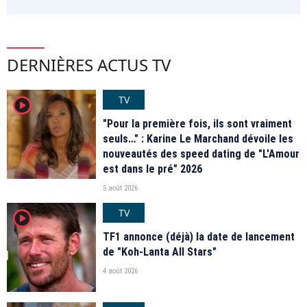
DERNIÈRES ACTUS TV
TV
player2
"Pour la première fois, ils sont vraiment
seuls…" : Karine Le Marchand dévoile les
nouveautés des speed dating de "L'Amour
est dans le pré" 2026
5 août 2026
TV
player2
TF1 annonce (déjà) la date de lancement
de "Koh-Lanta All Stars"
4 août 2026