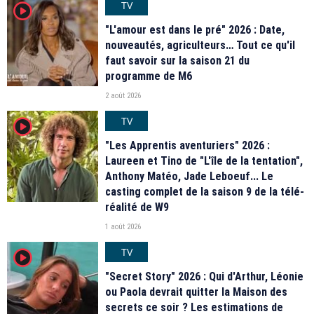
TV
player2
"L'amour est dans le pré" 2026 : Date,
nouveautés, agriculteurs… Tout ce qu'il
faut savoir sur la saison 21 du
programme de M6
2 août 2026
TV
player2
"Les Apprentis aventuriers" 2026 :
Laureen et Tino de "L'île de la tentation",
Anthony Matéo, Jade Leboeuf... Le
casting complet de la saison 9 de la télé-
réalité de W9
1 août 2026
TV
player2
"Secret Story" 2026 : Qui d'Arthur, Léonie
ou Paola devrait quitter la Maison des
secrets ce soir ? Les estimations de