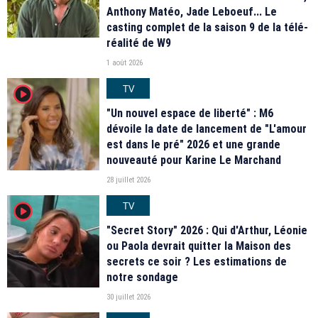
Anthony Matéo, Jade Leboeuf... Le
casting complet de la saison 9 de la télé-
réalité de W9
1 août 2026
TV
player2
"Un nouvel espace de liberté" : M6
dévoile la date de lancement de "L'amour
est dans le pré" 2026 et une grande
nouveauté pour Karine Le Marchand
28 juillet 2026
TV
player2
"Secret Story" 2026 : Qui d'Arthur, Léonie
ou Paola devrait quitter la Maison des
secrets ce soir ? Les estimations de
notre sondage
30 juillet 2026