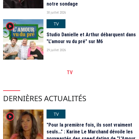
notre sondage
30 juillet 2026
TV
player2
Studio Danielle et Arthur débarquent dans
"L’amour vu du pré" sur M6
29 juillet 2026
TV
DERNIÈRES ACTUALITÉS
TV
player2
"Pour la première fois, ils sont vraiment
seuls…" : Karine Le Marchand dévoile les
nouveautés des speed dating de "L'Amour