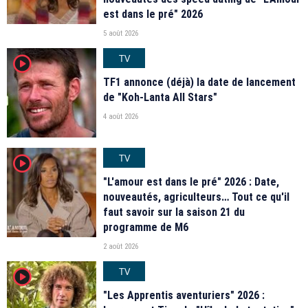
est dans le pré" 2026
5 août 2026
TV
player2
TF1 annonce (déjà) la date de lancement
de "Koh-Lanta All Stars"
4 août 2026
TV
player2
"L'amour est dans le pré" 2026 : Date,
nouveautés, agriculteurs… Tout ce qu'il
faut savoir sur la saison 21 du
programme de M6
2 août 2026
TV
player2
"Les Apprentis aventuriers" 2026 :