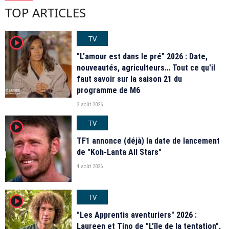
TOP ARTICLES
TV
player2
"L'amour est dans le pré" 2026 : Date,
nouveautés, agriculteurs… Tout ce qu'il
faut savoir sur la saison 21 du
programme de M6
2 août 2026
TV
player2
TF1 annonce (déjà) la date de lancement
de "Koh-Lanta All Stars"
4 août 2026
TV
player2
"Les Apprentis aventuriers" 2026 :
Laureen et Tino de "L'île de la tentation",