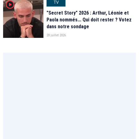
TV
player2
"Secret Story" 2026 : Arthur, Léonie et
Paola nommés... Qui doit rester ? Votez
dans notre sondage
28 juillet 2026