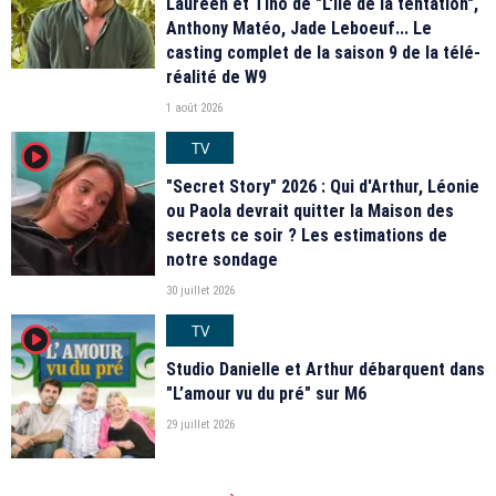
Laureen et Tino de "L'île de la tentation",
Anthony Matéo, Jade Leboeuf... Le
casting complet de la saison 9 de la télé-
réalité de W9
1 août 2026
TV
player2
"Secret Story" 2026 : Qui d'Arthur, Léonie
ou Paola devrait quitter la Maison des
secrets ce soir ? Les estimations de
notre sondage
30 juillet 2026
TV
player2
Studio Danielle et Arthur débarquent dans
"L’amour vu du pré" sur M6
29 juillet 2026