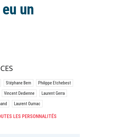
 eu un
CES
Stéphane Bern
Philippe Etchebest
Vincent Dedienne
Laurent Gerra
hand
Laurent Ournac
UTES LES PERSONNALITÉS