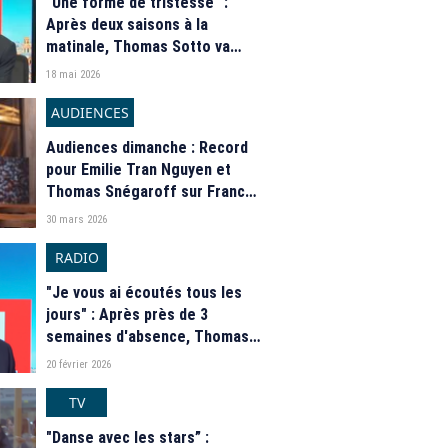
"Une forme de tristesse" :
Après deux saisons à la
matinale, Thomas Sotto va
quitter RTL à la fin de la saison
18 mai 2026
AUDIENCES
Audiences dimanche : Record
pour Emilie Tran Nguyen et
Thomas Snégaroff sur France
5, Anne-Sophie Lapix dans le
30 mars 2026
rouge sur M6
RADIO
"Je vous ai écoutés tous les
jours" : Après près de 3
semaines d'absence, Thomas
Sotto a fait son retour à la
20 février 2026
matinale de RTL
TV
"Danse avec les stars” :