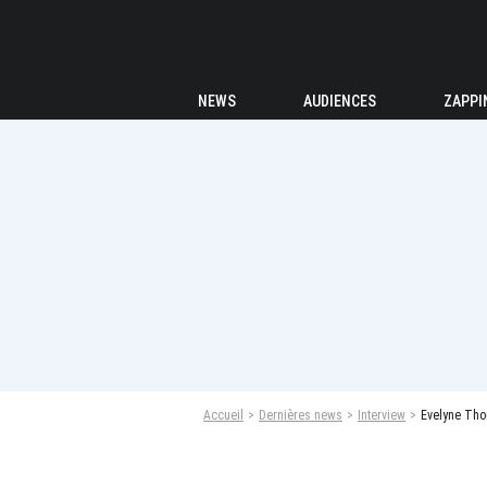
NEWS
AUDIENCES
ZAPPI
Accueil
Dernières news
Interview
Evelyne Thom