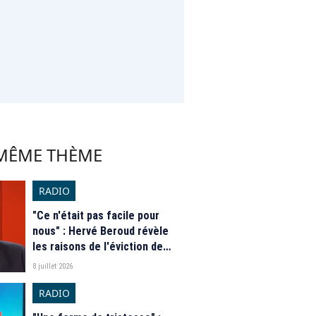
 MÊME THÈME
RADIO
"Ce n'était pas facile pour
nous" : Hervé Beroud révèle
les raisons de l'éviction de
Thomas Sotto de la matinale
8 juillet 2026
de RTL
RADIO