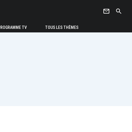
newsletter
search
PROGRAMME TV
TOUS LES THÈMES