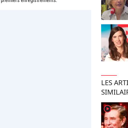
s premiers enregistrements.
LES ART
SIMILAI
player2