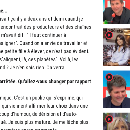
e...
sait ça il y a deux ans et demi quand je
rencontrait des producteurs et des chaînes
player2
 m'avait dit : "Il faut continuer à
aligner". Quand on a envie de travailler et
 petite fille à élever, ce n'est pas évident.
s'alignent, là, ces planètes". Voilà, les
d ? Je n'en sais rien. On verra.
player2
t arrêtée. Qu'allez-vous changer par rapport
ique. C'est un public qui s'exprime, qui
 qui viennent affirmer leur choix dans une
up d'humour, de dérision et d'auto-
player2
lué. Je suis plus mature. Je me lâche plus.