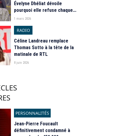
Évelyne Dhéliat dévoile
pourquoi elle refuse chaque
année de participer à
1 mars 2026
l’émission de TF1
RADIO
Céline Landreau remplace
Thomas Sotto à la tête de la
matinale de RTL
8 juin 2026
ICLES
RES
PERSONNALITÉS
Jean-Pierre Foucault
définitivement condamné à