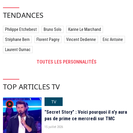
TENDANCES
Philippe Etchebest
Bruno Solo
Karine Le Marchand
Stéphane Bern
Florent Pagny
Vincent Dedienne
Eric Antoine
Laurent Ournac
TOUTES LES PERSONNALITÉS
TOP ARTICLES TV
TV
player2
"Secret Story" : Voici pourquoi il n'y aura
pas de prime ce mercredi sur TMC
15 juillet 2026