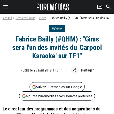
menu
newsletter
search
Accueil
Dernières actus
Video
Fabrice Bailly (#QHM) : "Gims sera l'un des invités du 'Carpool Karaoke' sur TF1"
#QHM
Fabrice Bailly (#QHM) : "Gims
sera l'un des invités du 'Carpool
Karaoke' sur TF1"
share
Publié le 25 avril 2019 à 16:11
Partager
Suivez Puremédias sur Google
Ajoutez Puremédias à vos sources préférées
Le directeur des programmes et des acquisitions du