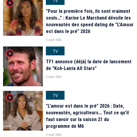
TV
player2
"Pour la première fois, ils sont vraiment
seuls…" : Karine Le Marchand dévoile les
nouveautés des speed dating de "L'Amour
est dans le pré" 2026
5 août 2026
TV
player2
TF1 annonce (déjà) la date de lancement
de "Koh-Lanta All Stars"
4 août 2026
TV
player2
"L'amour est dans le pré" 2026 : Date,
nouveautés, agriculteurs… Tout ce qu'il
faut savoir sur la saison 21 du
programme de M6
2 août 2026