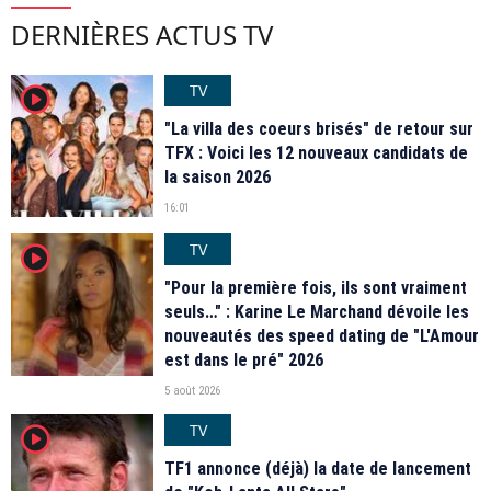
DERNIÈRES ACTUS TV
TV
player2
"La villa des coeurs brisés" de retour sur
TFX : Voici les 12 nouveaux candidats de
la saison 2026
16:01
TV
player2
"Pour la première fois, ils sont vraiment
seuls…" : Karine Le Marchand dévoile les
nouveautés des speed dating de "L'Amour
est dans le pré" 2026
5 août 2026
TV
player2
TF1 annonce (déjà) la date de lancement