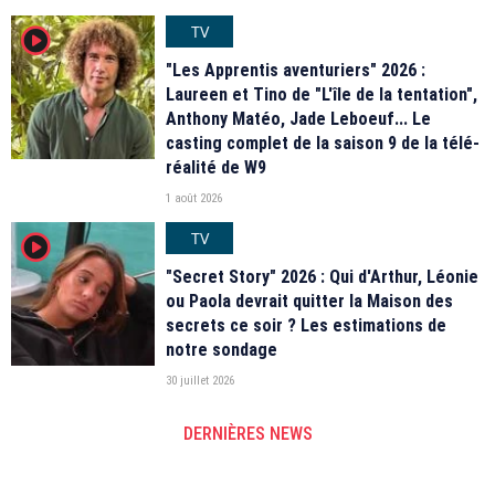
TV
player2
"Les Apprentis aventuriers" 2026 :
Laureen et Tino de "L'île de la tentation",
Anthony Matéo, Jade Leboeuf... Le
casting complet de la saison 9 de la télé-
réalité de W9
1 août 2026
TV
player2
"Secret Story" 2026 : Qui d'Arthur, Léonie
ou Paola devrait quitter la Maison des
secrets ce soir ? Les estimations de
notre sondage
30 juillet 2026
DERNIÈRES NEWS