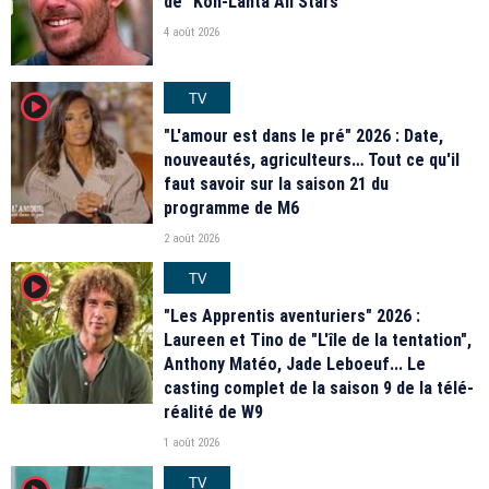
de "Koh-Lanta All Stars"
4 août 2026
TV
player2
"L'amour est dans le pré" 2026 : Date,
nouveautés, agriculteurs… Tout ce qu'il
faut savoir sur la saison 21 du
programme de M6
2 août 2026
TV
player2
"Les Apprentis aventuriers" 2026 :
Laureen et Tino de "L'île de la tentation",
Anthony Matéo, Jade Leboeuf... Le
casting complet de la saison 9 de la télé-
réalité de W9
1 août 2026
TV