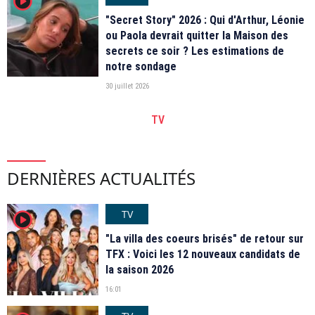
player2
"Secret Story" 2026 : Qui d'Arthur, Léonie
ou Paola devrait quitter la Maison des
secrets ce soir ? Les estimations de
notre sondage
30 juillet 2026
TV
DERNIÈRES ACTUALITÉS
TV
player2
"La villa des coeurs brisés" de retour sur
TFX : Voici les 12 nouveaux candidats de
la saison 2026
16:01