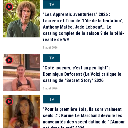
TV
player2
"Les Apprentis aventuriers" 2026 :
Laureen et Tino de "L'île de la tentation",
Anthony Matéo, Jade Leboeuf... Le
casting complet de la saison 9 de la télé-
réalité de W9
1 août 2026
TV
player2
"Coté joueurs, c’est un peu light" :
Dominique Duforest (La Voix) critique le
casting de "Secret Story" 2026
6 août 2026
TV
player2
"Pour la première fois, ils sont vraiment
seuls…" : Karine Le Marchand dévoile les
nouveautés des speed dating de "L'Amour