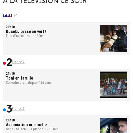
À LA TÉLÉVISION CE SOIR
TF1
21h10
Ducobu passe au vert !
Film d'aventures - 1h30min.
France 2
21h10
Toni en famille
Comédie dramatique - 1h35min.
France 3
21h10
Association criminelle
Série - Saison 1 - Épisode 1 - 50 min.