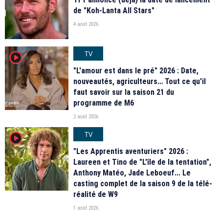
de "Koh-Lanta All Stars"
4 août 2026
TV
player2
"L'amour est dans le pré" 2026 : Date,
nouveautés, agriculteurs… Tout ce qu'il
faut savoir sur la saison 21 du
programme de M6
2 août 2026
TV
player2
"Les Apprentis aventuriers" 2026 :
Laureen et Tino de "L'île de la tentation",
Anthony Matéo, Jade Leboeuf... Le
casting complet de la saison 9 de la télé-
réalité de W9
1 août 2026