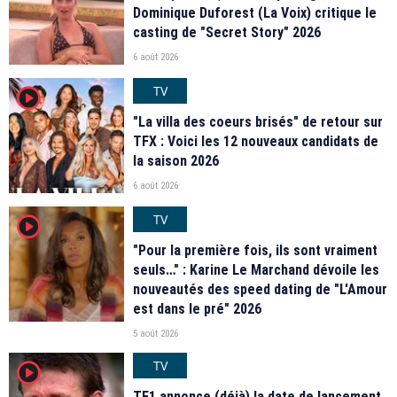
Dominique Duforest (La Voix) critique le
casting de "Secret Story" 2026
6 août 2026
TV
player2
"La villa des coeurs brisés" de retour sur
TFX : Voici les 12 nouveaux candidats de
la saison 2026
6 août 2026
TV
player2
"Pour la première fois, ils sont vraiment
seuls…" : Karine Le Marchand dévoile les
nouveautés des speed dating de "L'Amour
est dans le pré" 2026
5 août 2026
TV
player2
TF1 annonce (déjà) la date de lancement