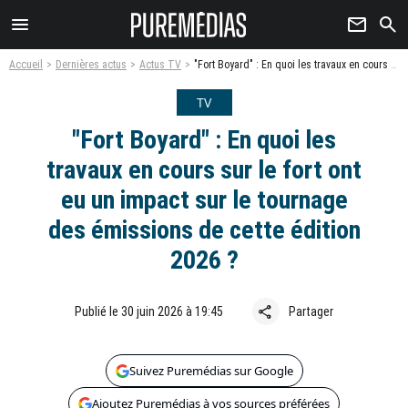
menu
newsletter
search
Accueil
Dernières actus
Actus TV
"Fort Boyard" : En quoi les travaux en cours sur le fort ont eu un impact sur le tournage des émissions de cette édition 2026 ?
TV
"Fort Boyard" : En quoi les
travaux en cours sur le fort ont
eu un impact sur le tournage
des émissions de cette édition
2026 ?
share
Publié le 30 juin 2026 à 19:45
Partager
Suivez Puremédias sur Google
Ajoutez Puremédias à vos sources préférées