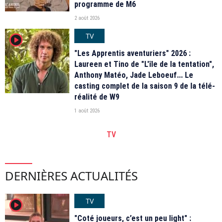
programme de M6
2 août 2026
TV
player2
"Les Apprentis aventuriers" 2026 :
Laureen et Tino de "L'île de la tentation",
Anthony Matéo, Jade Leboeuf... Le
casting complet de la saison 9 de la télé-
réalité de W9
1 août 2026
TV
DERNIÈRES ACTUALITÉS
TV
player2
"Coté joueurs, c’est un peu light" :