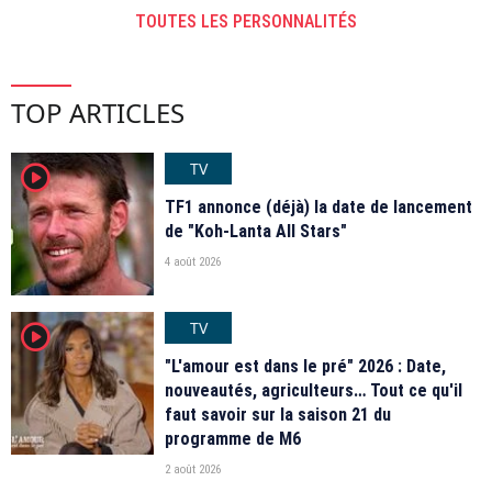
TOUTES LES PERSONNALITÉS
TOP ARTICLES
TV
player2
TF1 annonce (déjà) la date de lancement
de "Koh-Lanta All Stars"
4 août 2026
TV
player2
"L'amour est dans le pré" 2026 : Date,
nouveautés, agriculteurs… Tout ce qu'il
faut savoir sur la saison 21 du
programme de M6
2 août 2026