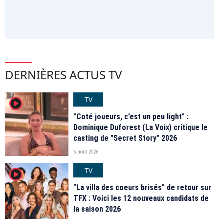
DERNIÈRES ACTUS TV
TV
player2
"Coté joueurs, c’est un peu light" :
Dominique Duforest (La Voix) critique le
casting de "Secret Story" 2026
6 août 2026
TV
player2
"La villa des coeurs brisés" de retour sur
TFX : Voici les 12 nouveaux candidats de
la saison 2026