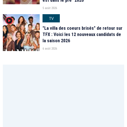
est dans le pré" 2026
5 août 2026
TV
player2
"La villa des coeurs brisés" de retour sur
TFX : Voici les 12 nouveaux candidats de
la saison 2026
6 août 2026