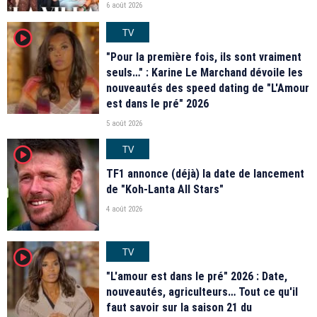
6 août 2026
TV
player2
"Pour la première fois, ils sont vraiment
seuls…" : Karine Le Marchand dévoile les
nouveautés des speed dating de "L'Amour
est dans le pré" 2026
5 août 2026
TV
player2
TF1 annonce (déjà) la date de lancement
de "Koh-Lanta All Stars"
4 août 2026
TV
player2
"L'amour est dans le pré" 2026 : Date,
nouveautés, agriculteurs… Tout ce qu'il
faut savoir sur la saison 21 du