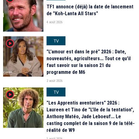
TF1 annonce (déjà) la date de lancement
de "Koh-Lanta All Stars"
4 août 2026
TV
player2
"L'amour est dans le pré" 2026 : Date,
nouveautés, agriculteurs… Tout ce qu'il
faut savoir sur la saison 21 du
programme de M6
2 août 2026
TV
player2
"Les Apprentis aventuriers" 2026 :
Laureen et Tino de "L'île de la tentation",
Anthony Matéo, Jade Leboeuf... Le
casting complet de la saison 9 de la télé-
réalité de W9
1 août 2026