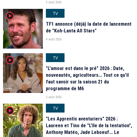
5 août 2026
TV
player2
TF1 annonce (déjà) la date de lancement
de "Koh-Lanta All Stars"
4 août 2026
TV
player2
"L'amour est dans le pré" 2026 : Date,
nouveautés, agriculteurs… Tout ce qu'il
faut savoir sur la saison 21 du
programme de M6
2 août 2026
TV
player2
"Les Apprentis aventuriers" 2026 :
Laureen et Tino de "L'île de la tentation",
Anthony Matéo, Jade Leboeuf... Le