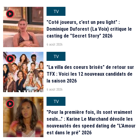
TV
player2
"Coté joueurs, c’est un peu light" :
Dominique Duforest (La Voix) critique le
casting de "Secret Story" 2026
6 août 2026
TV
player2
"La villa des coeurs brisés" de retour sur
TFX : Voici les 12 nouveaux candidats de
la saison 2026
6 août 2026
TV
player2
"Pour la première fois, ils sont vraiment
seuls…" : Karine Le Marchand dévoile les
nouveautés des speed dating de "L'Amour
est dans le pré" 2026