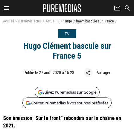
menu
newsletter
search
Accueil
Dernières actus
Actus TV
Hugo Clément bascule sur France 5
TV
Hugo Clément bascule sur
France 5
share
Publié le 27 août 2020 à 15:28
Partager
Suivez Puremédias sur Google
Ajoutez Puremédias à vos sources préférées
Son émission "Sur le front" rebondira sur la chaîne en
2021.