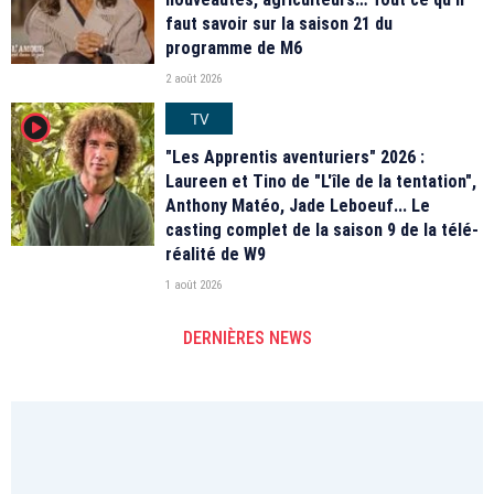
faut savoir sur la saison 21 du
programme de M6
2 août 2026
TV
player2
"Les Apprentis aventuriers" 2026 :
Laureen et Tino de "L'île de la tentation",
Anthony Matéo, Jade Leboeuf... Le
casting complet de la saison 9 de la télé-
réalité de W9
1 août 2026
DERNIÈRES NEWS