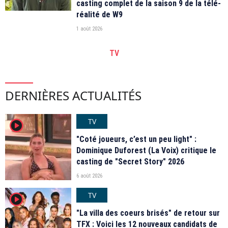
casting complet de la saison 9 de la télé-
réalité de W9
1 août 2026
TV
DERNIÈRES ACTUALITÉS
TV
player2
"Coté joueurs, c’est un peu light" :
Dominique Duforest (La Voix) critique le
casting de "Secret Story" 2026
6 août 2026
TV
player2
"La villa des coeurs brisés" de retour sur
TFX : Voici les 12 nouveaux candidats de