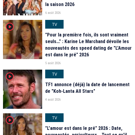
la saison 2026
6 août 2026
TV
player2
"Pour la première fois, ils sont vraiment
seuls…" : Karine Le Marchand dévoile les
nouveautés des speed dating de "L'Amour
est dans le pré" 2026
5 août 2026
TV
player2
TF1 annonce (déjà) la date de lancement
de "Koh-Lanta All Stars"
4 août 2026
TV
player2
"L'amour est dans le pré" 2026 : Date,
nouveautés, agriculteurs… Tout ce qu'il