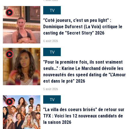
TV
player2
"Coté joueurs, c’est un peu light" :
Dominique Duforest (La Voix) critique le
casting de "Secret Story" 2026
6 août 2026
TV
player2
"Pour la première fois, ils sont vraiment
seuls…" : Karine Le Marchand dévoile les
nouveautés des speed dating de "L'Amour
est dans le pré" 2026
5 août 2026
TV
player2
"La villa des coeurs brisés" de retour sur
TFX : Voici les 12 nouveaux candidats de
la saison 2026