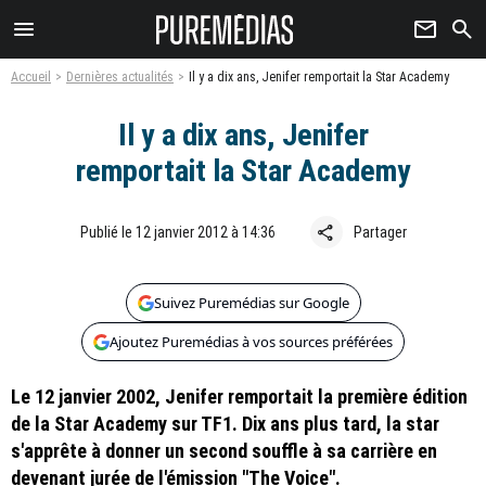
menu
newsletter
search
Accueil
Dernières actualités
Il y a dix ans, Jenifer remportait la Star Academy
Il y a dix ans, Jenifer
remportait la Star Academy
share
Publié le 12 janvier 2012 à 14:36
Partager
Suivez Puremédias sur Google
Ajoutez Puremédias à vos sources préférées
Le 12 janvier 2002, Jenifer remportait la première édition
de la Star Academy sur TF1. Dix ans plus tard, la star
s'apprête à donner un second souffle à sa carrière en
devenant jurée de l'émission "The Voice".