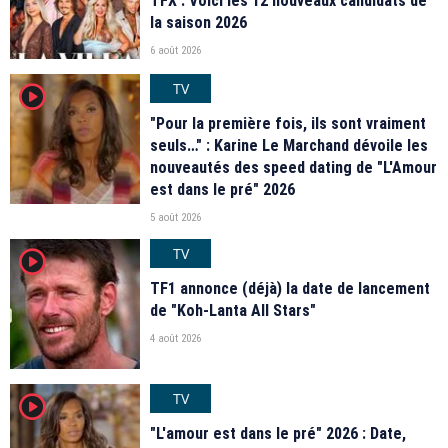
TFX : Voici les 12 nouveaux candidats de
la saison 2026
6 août 2026
TV
player2
"Pour la première fois, ils sont vraiment
seuls…" : Karine Le Marchand dévoile les
nouveautés des speed dating de "L'Amour
est dans le pré" 2026
5 août 2026
TV
player2
TF1 annonce (déjà) la date de lancement
de "Koh-Lanta All Stars"
4 août 2026
TV
player2
"L'amour est dans le pré" 2026 : Date,