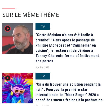
SUR LE MÊME THÈME
TV
player2
"Cette décision n'a pas été facile à
prendre" : 4 ans après le passage de
Philippe Etchebest et "Cauchemar en
cuisine", le restaurant de Jérôme à
Tonnay-Charente ferme définitivement
ses portes
6 juillet 2026
TV
player2
"On a dû trouver une solution pendant la
nuit" : Pourquoi la première star
internationale de “Mask Singer” 2026 a
donné des sueurs froides à la production