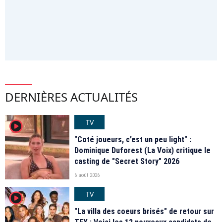
DERNIÈRES ACTUALITÉS
TV
player2
"Coté joueurs, c’est un peu light" :
Dominique Duforest (La Voix) critique le
casting de "Secret Story" 2026
6 août 2026
TV
player2
"La villa des coeurs brisés" de retour sur