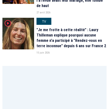
l'a revue avant leur mariage, elle tombe
de haut
27 avril 2026
TV
player2
"Je me frotte à cette réalité" : Laury
Thilleman explique pourquoi aucune
femme n’a participé à "Rendez-vous en
terre inconnue" depuis 6 ans sur France 2
15 juin 2026