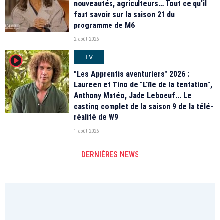
nouveautés, agriculteurs… Tout ce qu'il
faut savoir sur la saison 21 du
programme de M6
2 août 2026
TV
player2
"Les Apprentis aventuriers" 2026 :
Laureen et Tino de "L'île de la tentation",
Anthony Matéo, Jade Leboeuf... Le
casting complet de la saison 9 de la télé-
réalité de W9
1 août 2026
DERNIÈRES NEWS