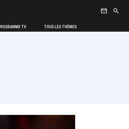
newsletter
search
PROGRAMME TV
TOUS LES THÈMES