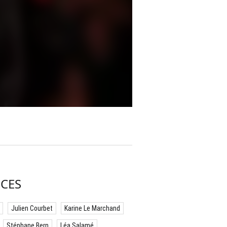
CES
Julien Courbet
Karine Le Marchand
Stéphane Bern
Léa Salamé