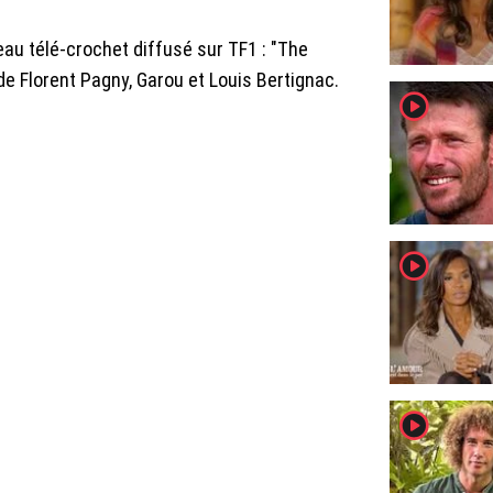
veau télé-crochet diffusé sur TF1 : "The
 de Florent Pagny, Garou et Louis Bertignac.
player2
player2
player2