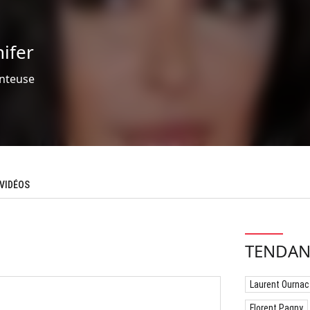
nifer
nteuse
VIDÉOS
TENDAN
Laurent Ournac
Florent Pagny