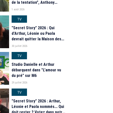
de la tentation", Anthony
Matéo, Jade Leboeuf... Le
1 août 2026
casting complet de la saison 9
de la télé-réalité de W9
TV
"Secret Story" 2026 : Qui
d'Arthur, Léonie ou Paola
devrait quitter la Maison des
secrets ce soir ? Les
30 juillet 2026
estimations de notre sondage
TV
Studio Danielle et Arthur
débarquent dans "L’amour vu
du pré" sur M6
29 juillet 2026
TV
"Secret Story" 2026 : Arthur,
Léonie et Paola nommés... Qui
doit rester ? Votez dans notre