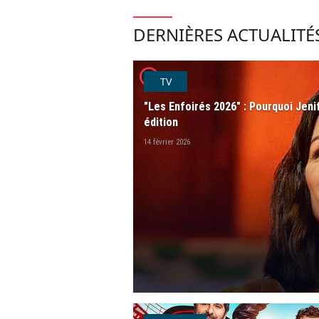
DERNIÈRES ACTUALITÉ
player2
TV
"Les Enfoirés 2026" : Pourquoi Jenif
édition
14 février 2026