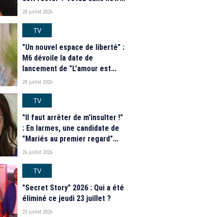
sondage
28 juillet 2026
TV
"Un nouvel espace de liberté" :
M6 dévoile la date de
lancement de "L'amour est
dans le pré" 2026 et une
28 juillet 2026
grande nouveauté pour Karine
Le Marchand
TV
"Il faut arrêter de m'insulter !"
: En larmes, une candidate de
"Mariés au premier regard"
dénonce le harcèlement
26 juillet 2026
qu'elle subit depuis la
diffusion de l'émission de M6
TV
"Secret Story" 2026 : Qui a été
éliminé ce jeudi 23 juillet ?
23 juillet 2026