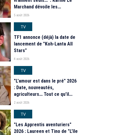
vraiment seuls…" : Karine Le
Marchand dévoile les
nouveautés des speed dating
5 août 2026
de "L'Amour est dans le pré"
2026
TV
TF1 annonce (déjà) la date de
lancement de "Koh-Lanta All
Stars"
4 août 2026
TV
"L'amour est dans le pré" 2026
: Date, nouveautés,
agriculteurs… Tout ce qu'il
faut savoir sur la saison 21 du
2 août 2026
programme de M6
TV
"Les Apprentis aventuriers"
2026 : Laureen et Tino de "L'île