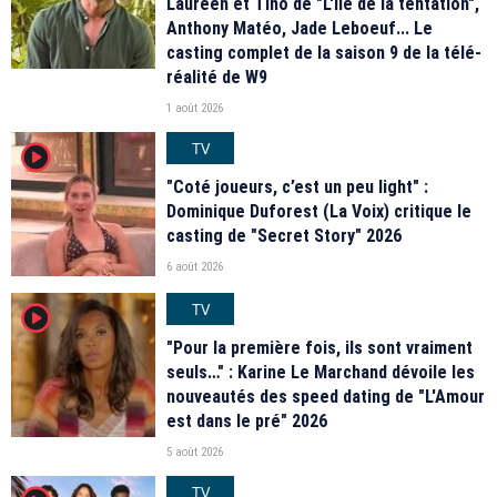
Laureen et Tino de "L'île de la tentation",
Anthony Matéo, Jade Leboeuf... Le
casting complet de la saison 9 de la télé-
réalité de W9
1 août 2026
TV
player2
"Coté joueurs, c’est un peu light" :
Dominique Duforest (La Voix) critique le
casting de "Secret Story" 2026
6 août 2026
TV
player2
"Pour la première fois, ils sont vraiment
seuls…" : Karine Le Marchand dévoile les
nouveautés des speed dating de "L'Amour
est dans le pré" 2026
5 août 2026
TV