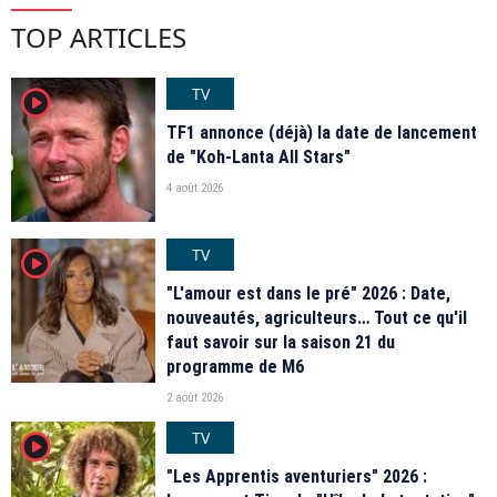
TOP ARTICLES
TV
player2
TF1 annonce (déjà) la date de lancement
de "Koh-Lanta All Stars"
4 août 2026
TV
player2
"L'amour est dans le pré" 2026 : Date,
nouveautés, agriculteurs… Tout ce qu'il
faut savoir sur la saison 21 du
programme de M6
2 août 2026
TV
player2
"Les Apprentis aventuriers" 2026 :