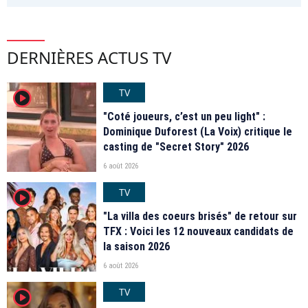
DERNIÈRES ACTUS TV
TV
player2
"Coté joueurs, c’est un peu light" :
Dominique Duforest (La Voix) critique le
casting de "Secret Story" 2026
6 août 2026
TV
player2
"La villa des coeurs brisés" de retour sur
TFX : Voici les 12 nouveaux candidats de
la saison 2026
6 août 2026
TV
player2