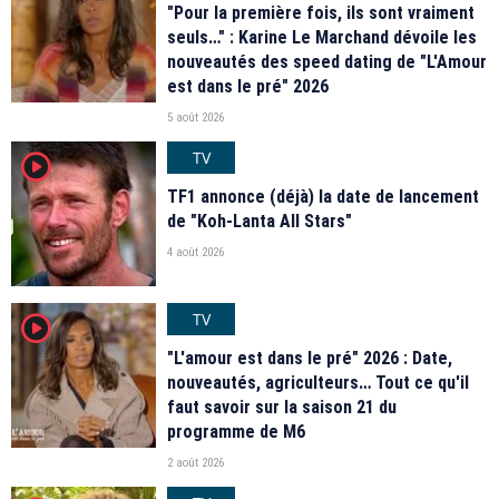
"Pour la première fois, ils sont vraiment
seuls…" : Karine Le Marchand dévoile les
nouveautés des speed dating de "L'Amour
est dans le pré" 2026
5 août 2026
TV
player2
TF1 annonce (déjà) la date de lancement
de "Koh-Lanta All Stars"
4 août 2026
TV
player2
"L'amour est dans le pré" 2026 : Date,
nouveautés, agriculteurs… Tout ce qu'il
faut savoir sur la saison 21 du
programme de M6
2 août 2026