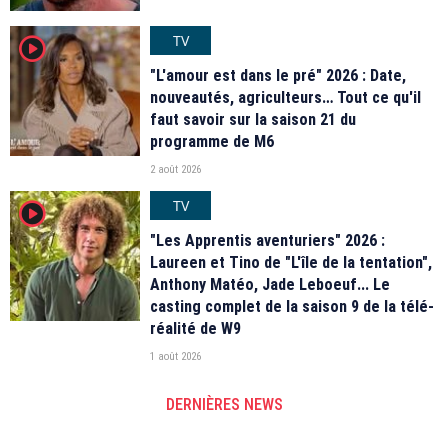
TV
player2
"L'amour est dans le pré" 2026 : Date,
nouveautés, agriculteurs… Tout ce qu'il
faut savoir sur la saison 21 du
programme de M6
2 août 2026
TV
player2
"Les Apprentis aventuriers" 2026 :
Laureen et Tino de "L'île de la tentation",
Anthony Matéo, Jade Leboeuf... Le
casting complet de la saison 9 de la télé-
réalité de W9
1 août 2026
DERNIÈRES NEWS