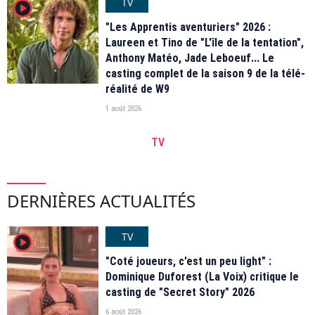
TV
player2
"Les Apprentis aventuriers" 2026 :
Laureen et Tino de "L'île de la tentation",
Anthony Matéo, Jade Leboeuf... Le
casting complet de la saison 9 de la télé-
réalité de W9
1 août 2026
TV
DERNIÈRES ACTUALITÉS
TV
player2
"Coté joueurs, c’est un peu light" :
Dominique Duforest (La Voix) critique le
casting de "Secret Story" 2026
6 août 2026