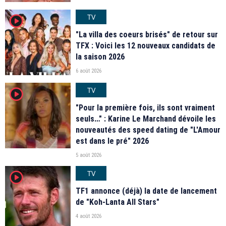
TV
player2
"La villa des coeurs brisés" de retour sur
TFX : Voici les 12 nouveaux candidats de
la saison 2026
6 août 2026
TV
player2
"Pour la première fois, ils sont vraiment
seuls…" : Karine Le Marchand dévoile les
nouveautés des speed dating de "L'Amour
est dans le pré" 2026
5 août 2026
TV
player2
TF1 annonce (déjà) la date de lancement
de "Koh-Lanta All Stars"
4 août 2026