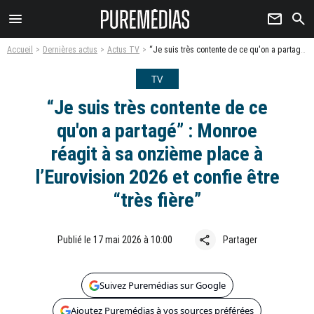
menu
newsletter
search
Accueil
Dernières actus
Actus TV
“Je suis très contente de ce qu'on a partagé” : Monroe réagit à sa onzième place à l’Eurovision 2026 et confie être “très fière”
TV
“Je suis très contente de ce
qu'on a partagé” : Monroe
réagit à sa onzième place à
l’Eurovision 2026 et confie être
“très fière”
share
Publié le 17 mai 2026 à 10:00
Partager
Suivez Puremédias sur Google
Ajoutez Puremédias à vos sources préférées