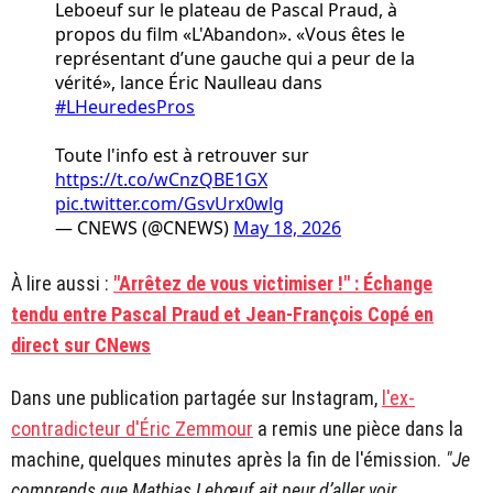
Leboeuf sur le plateau de Pascal Praud, à
propos du film «L'Abandon». «Vous êtes le
représentant d’une gauche qui a peur de la
vérité», lance Éric Naulleau dans
#LHeuredesPros
Toute l'info est à retrouver sur
https://t.co/wCnzQBE1GX
pic.twitter.com/GsvUrx0wlg
— CNEWS (@CNEWS)
May 18, 2026
À lire aussi :
"Arrêtez de vous victimiser !" : Échange
tendu entre Pascal Praud et Jean-François Copé en
direct sur CNews
Dans une publication partagée sur Instagram,
l'ex-
contradicteur d'Éric Zemmour
a remis une pièce dans la
machine, quelques minutes après la fin de l'émission.
"Je
comprends que Mathias Lebœuf ait peur d’aller voir