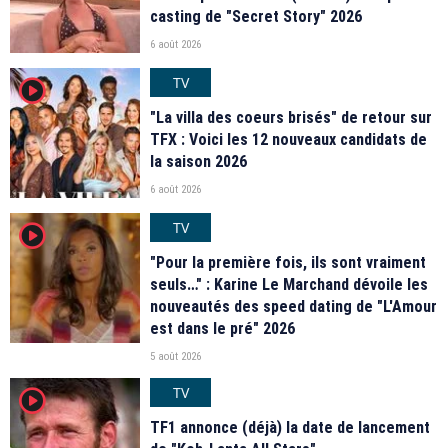
casting de "Secret Story" 2026
6 août 2026
TV
player2
"La villa des coeurs brisés" de retour sur
TFX : Voici les 12 nouveaux candidats de
la saison 2026
6 août 2026
TV
player2
"Pour la première fois, ils sont vraiment
seuls…" : Karine Le Marchand dévoile les
nouveautés des speed dating de "L'Amour
est dans le pré" 2026
5 août 2026
TV
player2
TF1 annonce (déjà) la date de lancement