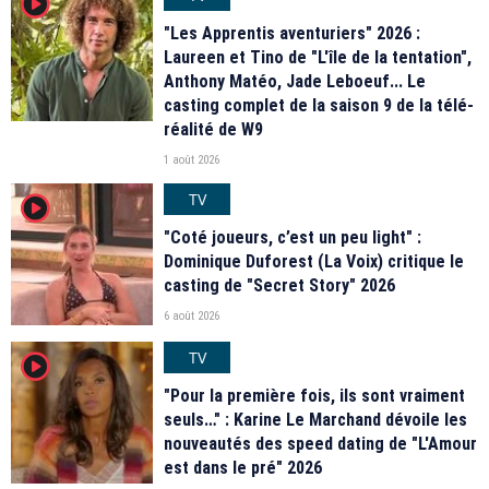
player2
"Les Apprentis aventuriers" 2026 :
Laureen et Tino de "L'île de la tentation",
Anthony Matéo, Jade Leboeuf... Le
casting complet de la saison 9 de la télé-
réalité de W9
1 août 2026
TV
player2
"Coté joueurs, c’est un peu light" :
Dominique Duforest (La Voix) critique le
casting de "Secret Story" 2026
6 août 2026
TV
player2
"Pour la première fois, ils sont vraiment
seuls…" : Karine Le Marchand dévoile les
nouveautés des speed dating de "L'Amour
est dans le pré" 2026