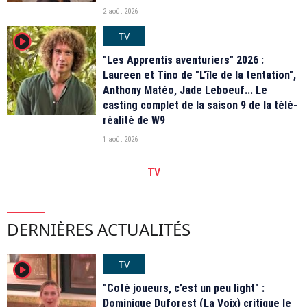
2 août 2026
TV
player2
"Les Apprentis aventuriers" 2026 :
Laureen et Tino de "L'île de la tentation",
Anthony Matéo, Jade Leboeuf... Le
casting complet de la saison 9 de la télé-
réalité de W9
1 août 2026
TV
DERNIÈRES ACTUALITÉS
TV
player2
"Coté joueurs, c’est un peu light" :
Dominique Duforest (La Voix) critique le