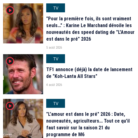
TV
player2
"Pour la première fois, ils sont vraiment
seuls…" : Karine Le Marchand dévoile les
nouveautés des speed dating de "L'Amour
est dans le pré" 2026
5 août 2026
TV
player2
TF1 annonce (déjà) la date de lancement
de "Koh-Lanta All Stars"
4 août 2026
TV
player2
"L'amour est dans le pré" 2026 : Date,
nouveautés, agriculteurs… Tout ce qu'il
faut savoir sur la saison 21 du
programme de M6