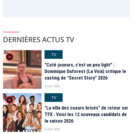
DERNIÈRES ACTUS TV
TV
player2
"Coté joueurs, c’est un peu light" :
Dominique Duforest (La Voix) critique le
casting de "Secret Story" 2026
6 août 2026
TV
player2
"La villa des coeurs brisés" de retour sur
TFX : Voici les 12 nouveaux candidats de
la saison 2026
6 août 2026