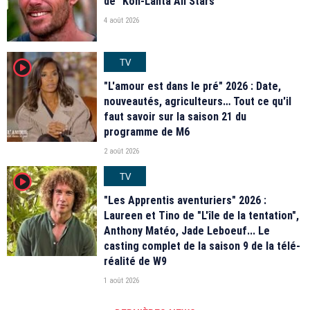
de "Koh-Lanta All Stars"
4 août 2026
TV
player2
"L'amour est dans le pré" 2026 : Date,
nouveautés, agriculteurs… Tout ce qu'il
faut savoir sur la saison 21 du
programme de M6
2 août 2026
TV
player2
"Les Apprentis aventuriers" 2026 :
Laureen et Tino de "L'île de la tentation",
Anthony Matéo, Jade Leboeuf... Le
casting complet de la saison 9 de la télé-
réalité de W9
1 août 2026