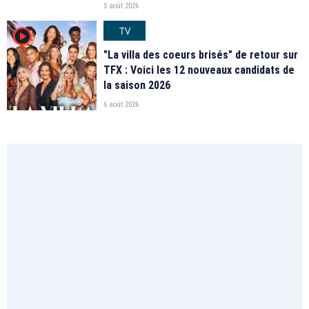
5 août 2026
TV
player2
"La villa des coeurs brisés" de retour sur
TFX : Voici les 12 nouveaux candidats de
la saison 2026
6 août 2026