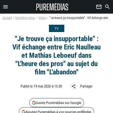
menu
newsletter
search
Accueil
Dernières actus
Video
"Je trouve ça insupportable" : Vif échange entre Eric Naulleau et Mathias Leboeuf dans "L'heure des pros" au sujet du film "L'abandon"
TV
"Je trouve ça insupportable" :
Vif échange entre Eric Naulleau
et Mathias Leboeuf dans
"L'heure des pros" au sujet du
film "L'abandon"
share
Publié le 19 mai 2026 à 15:30
Partager
Suivez Puremédias sur Google
Ajoutez Puremédias à vos sources préférées