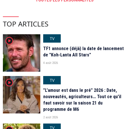
TOP ARTICLES
TV
player2
TF1 annonce (déjà) la date de lancement
de "Koh-Lanta All Stars"
4 août 2026
TV
player2
"L'amour est dans le pré" 2026 : Date,
nouveautés, agriculteurs… Tout ce qu'il
faut savoir sur la saison 21 du
programme de M6
2 août 2026
TV