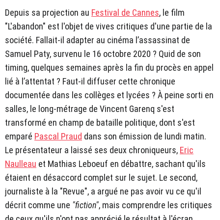
Depuis sa projection au
Festival de Cannes
, le film
"L'abandon" est l'objet de vives critiques d'une partie de la
société. Fallait-il adapter au cinéma l’assassinat de
Samuel Paty, survenu le 16 octobre 2020 ? Quid de son
timing, quelques semaines après la fin du procès en appel
lié à l’attentat ? Faut-il diffuser cette chronique
documentée dans les collèges et lycées ? À peine sorti en
salles, le long-métrage de Vincent Garenq s'est
transformé en champ de bataille politique, dont s'est
emparé
Pascal Praud
dans son émission de lundi matin.
Le présentateur a laissé ses deux chroniqueurs,
Eric
Naulleau
et Mathias Leboeuf en débattre, sachant qu'ils
étaient en désaccord complet sur le sujet. Le second,
journaliste à la "Revue", a argué ne pas avoir vu ce qu'il
décrit comme une
"fiction"
, mais comprendre les critiques
de ceux qu'ils n'ont pas apprécié le résultat à l'écran.