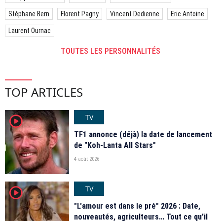
Stéphane Bern
Florent Pagny
Vincent Dedienne
Eric Antoine
Laurent Ournac
TOUTES LES PERSONNALITÉS
TOP ARTICLES
TV
player2
TF1 annonce (déjà) la date de lancement
de "Koh-Lanta All Stars"
4 août 2026
TV
player2
"L'amour est dans le pré" 2026 : Date,
nouveautés, agriculteurs… Tout ce qu'il