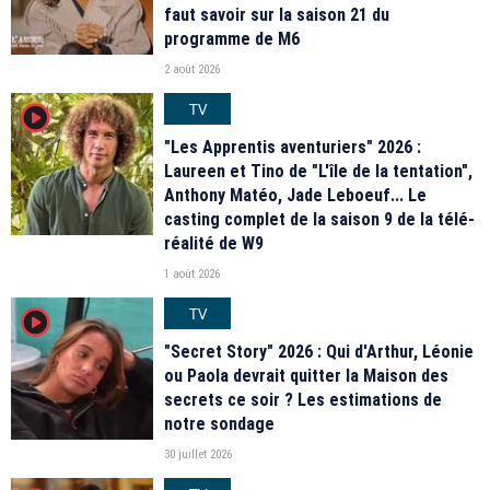
faut savoir sur la saison 21 du
programme de M6
2 août 2026
TV
player2
"Les Apprentis aventuriers" 2026 :
Laureen et Tino de "L'île de la tentation",
Anthony Matéo, Jade Leboeuf... Le
casting complet de la saison 9 de la télé-
réalité de W9
1 août 2026
TV
player2
"Secret Story" 2026 : Qui d'Arthur, Léonie
ou Paola devrait quitter la Maison des
secrets ce soir ? Les estimations de
notre sondage
30 juillet 2026