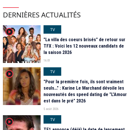
DERNIÈRES ACTUALITÉS
TV
player2
"La villa des coeurs brisés" de retour sur
TFX : Voici les 12 nouveaux candidats de
la saison 2026
16:01
TV
player2
"Pour la première fois, ils sont vraiment
seuls…" : Karine Le Marchand dévoile les
nouveautés des speed dating de "L'Amour
est dans le pré" 2026
5 août 2026
TV
player2
TF1 annonce (déjà) la date de lancement