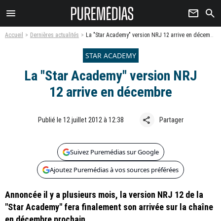
menu
newsletter
search
Accueil
Dernières actualités
La "Star Academy" version NRJ 12 arrive en décembre
STAR ACADEMY
La "Star Academy" version NRJ
12 arrive en décembre
share
Publié le 12 juillet 2012 à 12:38
Partager
Suivez Puremédias sur Google
Ajoutez Puremédias à vos sources préférées
Annoncée il y a plusieurs mois, la version NRJ 12 de la
"Star Academy" fera finalement son arrivée sur la chaîne
en décembre prochain.