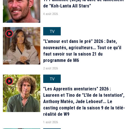
de "Koh-Lanta All Stars"
4 août 2026
TV
player2
"L'amour est dans le pré" 2026 : Date,
nouveautés, agriculteurs… Tout ce qu'il
faut savoir sur la saison 21 du
programme de M6
2 août 2026
TV
player2
"Les Apprentis aventuriers" 2026 :
Laureen et Tino de "L'île de la tentation",
Anthony Matéo, Jade Leboeuf... Le
casting complet de la saison 9 de la télé-
réalité de W9
1 août 2026