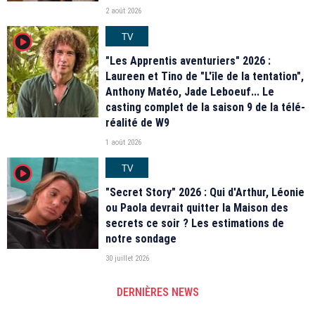
2 août 2026
TV
player2
"Les Apprentis aventuriers" 2026 :
Laureen et Tino de "L'île de la tentation",
Anthony Matéo, Jade Leboeuf... Le
casting complet de la saison 9 de la télé-
réalité de W9
1 août 2026
TV
player2
"Secret Story" 2026 : Qui d'Arthur, Léonie
ou Paola devrait quitter la Maison des
secrets ce soir ? Les estimations de
notre sondage
30 juillet 2026
DERNIÈRES NEWS