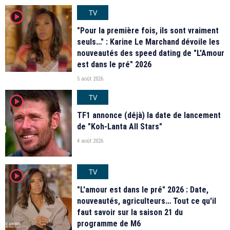
TV
player2
"Pour la première fois, ils sont vraiment
seuls…" : Karine Le Marchand dévoile les
nouveautés des speed dating de "L'Amour
est dans le pré" 2026
5 août 2026
TV
player2
TF1 annonce (déjà) la date de lancement
de "Koh-Lanta All Stars"
4 août 2026
TV
player2
"L'amour est dans le pré" 2026 : Date,
nouveautés, agriculteurs… Tout ce qu'il
faut savoir sur la saison 21 du
programme de M6