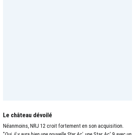
Le château dévoilé
Néanmoins, NRJ 12 croit fortement en son acquisition.
"
Oui, il y aura bien une nouvelle Star Ac', une
Star Ac' 9
avec un