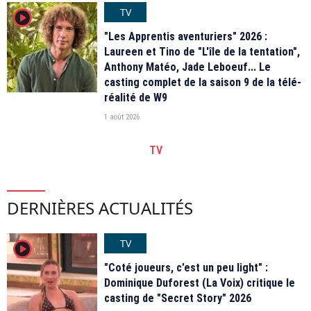
TV
player2
"Les Apprentis aventuriers" 2026 :
Laureen et Tino de "L'île de la tentation",
Anthony Matéo, Jade Leboeuf... Le
casting complet de la saison 9 de la télé-
réalité de W9
1 août 2026
TV
DERNIÈRES ACTUALITÉS
TV
player2
"Coté joueurs, c’est un peu light" :
Dominique Duforest (La Voix) critique le
casting de "Secret Story" 2026