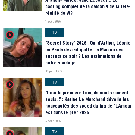
casting complet de la saison 9 de la télé-
réalité de W9
1 août 2026
TV
player2
"Secret Story" 2026 : Qui d'Arthur, Léonie
ou Paola devrait quitter la Maison des
secrets ce soir ? Les estimations de
notre sondage
30 juillet 2026
TV
player2
"Pour la première fois, ils sont vraiment
seuls…" : Karine Le Marchand dévoile les
nouveautés des speed dating de "L'Amour
est dans le pré" 2026
5 août 2026
TV
player2