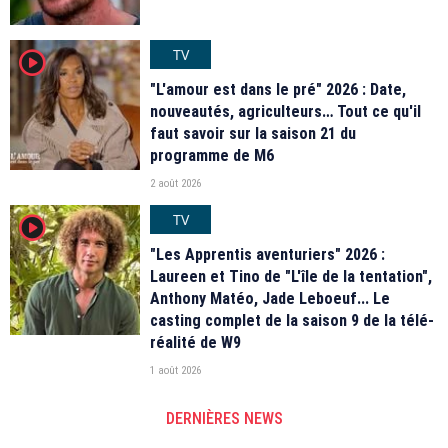
TV
player2
"L'amour est dans le pré" 2026 : Date,
nouveautés, agriculteurs… Tout ce qu'il
faut savoir sur la saison 21 du
programme de M6
2 août 2026
TV
player2
"Les Apprentis aventuriers" 2026 :
Laureen et Tino de "L'île de la tentation",
Anthony Matéo, Jade Leboeuf... Le
casting complet de la saison 9 de la télé-
réalité de W9
1 août 2026
DERNIÈRES NEWS