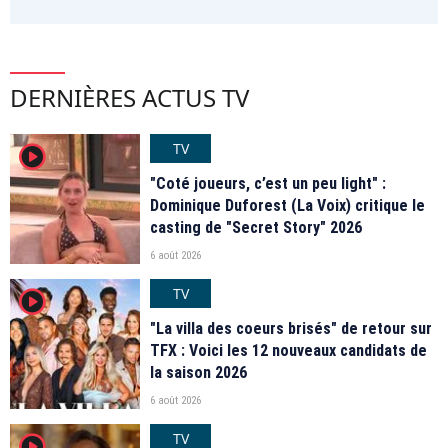
DERNIÈRES ACTUS TV
TV
player2
"Coté joueurs, c’est un peu light" :
Dominique Duforest (La Voix) critique le
casting de "Secret Story" 2026
6 août 2026
TV
player2
"La villa des coeurs brisés" de retour sur
TFX : Voici les 12 nouveaux candidats de
la saison 2026
6 août 2026
TV
player2