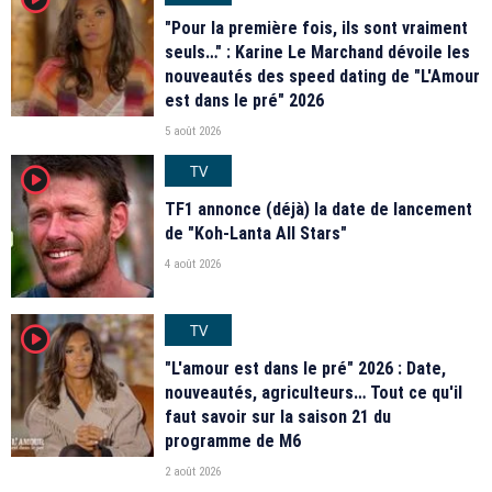
"Pour la première fois, ils sont vraiment
seuls…" : Karine Le Marchand dévoile les
nouveautés des speed dating de "L'Amour
est dans le pré" 2026
5 août 2026
TV
player2
TF1 annonce (déjà) la date de lancement
de "Koh-Lanta All Stars"
4 août 2026
TV
player2
"L'amour est dans le pré" 2026 : Date,
nouveautés, agriculteurs… Tout ce qu'il
faut savoir sur la saison 21 du
programme de M6
2 août 2026