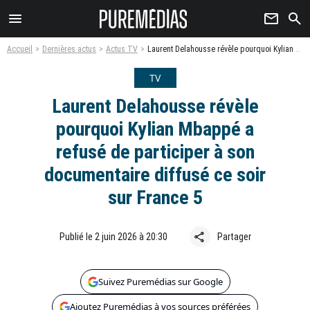
menu
newsletter
search
Accueil
Dernières actus
Actus TV
Laurent Delahousse révèle pourquoi Kylian Mbappé a refusé de participer à son documentaire diffusé ce soir sur France 5
TV
Laurent Delahousse révèle
pourquoi Kylian Mbappé a
refusé de participer à son
documentaire diffusé ce soir
sur France 5
share
Publié le 2 juin 2026 à 20:30
Partager
Suivez Puremédias sur Google
Ajoutez Puremédias à vos sources préférées