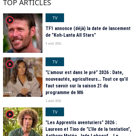
TOP ARTICLES
TV
player2
TF1 annonce (déjà) la date de lancement
de "Koh-Lanta All Stars"
4 août 2026
TV
player2
"L'amour est dans le pré" 2026 : Date,
nouveautés, agriculteurs… Tout ce qu'il
faut savoir sur la saison 21 du
programme de M6
2 août 2026
TV
player2
"Les Apprentis aventuriers" 2026 :
Laureen et Tino de "L'île de la tentation",
Anthony Matéo, Jade Leboeuf... Le