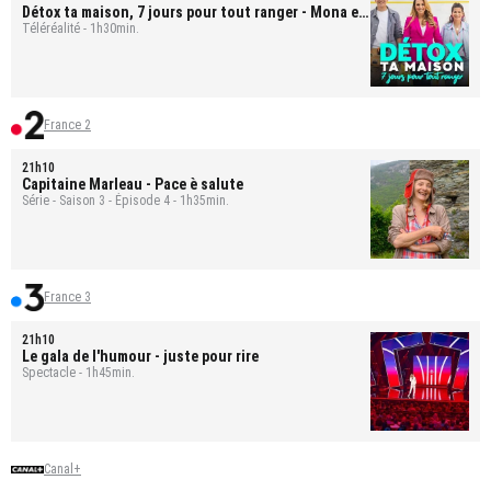
Détox ta maison, 7 jours pour tout ranger
- Mona et
Bastien
Téléréalité - 1h30min.
France 2
21h10
Capitaine Marleau
- Pace è salute
Série - Saison 3 - Épisode 4 - 1h35min.
France 3
21h10
Le gala de l'humour - juste pour rire
Spectacle - 1h45min.
Canal+