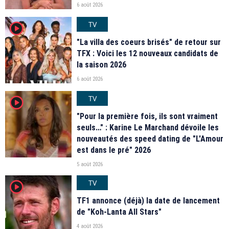
6 août 2026
TV
player2
"La villa des coeurs brisés" de retour sur
TFX : Voici les 12 nouveaux candidats de
la saison 2026
6 août 2026
TV
player2
"Pour la première fois, ils sont vraiment
seuls…" : Karine Le Marchand dévoile les
nouveautés des speed dating de "L'Amour
est dans le pré" 2026
5 août 2026
TV
player2
TF1 annonce (déjà) la date de lancement
de "Koh-Lanta All Stars"
4 août 2026