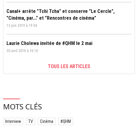
Canal+ arrête "Tchi Tcha" et conserve "Le Cercle",
"Cinéma, par..." et "Rencontres de cinéma"
13 juin 2019 à 19:04
Laurie Cholewa invitée de #QHM le 2 mai
30 avril 2018 à 16:10
TOUS LES ARTICLES
MOTS CLÉS
Interview
TV
Cinéma
#QHM