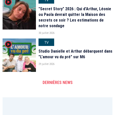
player2
"Secret Story" 2026 : Qui d'Arthur, Léonie
ou Paola devrait quitter la Maison des
secrets ce soir ? Les estimations de
notre sondage
30 juillet 2026
TV
player2
Studio Danielle et Arthur débarquent dans
"L’amour vu du pré" sur M6
29 juillet 2026
DERNIÈRES NEWS