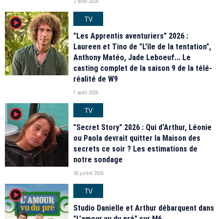
2 août 2026
TV
player2
"Les Apprentis aventuriers" 2026 :
Laureen et Tino de "L'île de la tentation",
Anthony Matéo, Jade Leboeuf... Le
casting complet de la saison 9 de la télé-
réalité de W9
1 août 2026
TV
player2
"Secret Story" 2026 : Qui d'Arthur, Léonie
ou Paola devrait quitter la Maison des
secrets ce soir ? Les estimations de
notre sondage
30 juillet 2026
TV
player2
Studio Danielle et Arthur débarquent dans
"L’amour vu du pré" sur M6