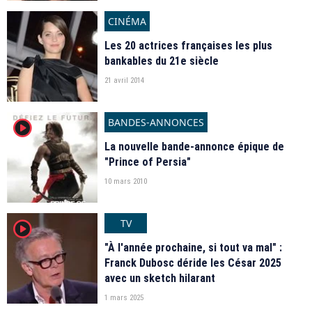
CINÉMA
Les 20 actrices françaises les plus
bankables du 21e siècle
21 avril 2014
BANDES-ANNONCES
player2
La nouvelle bande-annonce épique de
"Prince of Persia"
10 mars 2010
TV
player2
"À l'année prochaine, si tout va mal" :
Franck Dubosc déride les César 2025
avec un sketch hilarant
1 mars 2025