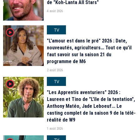
de "Koh-Lanta All Stars"
4 août 2026
TV
player2
"L'amour est dans le pré" 2026 : Date,
nouveautés, agriculteurs… Tout ce qu'il
faut savoir sur la saison 21 du
programme de M6
2 août 2026
TV
player2
"Les Apprentis aventuriers" 2026 :
Laureen et Tino de "L'île de la tentation",
Anthony Matéo, Jade Leboeuf... Le
casting complet de la saison 9 de la télé-
réalité de W9
1 août 2026
TV