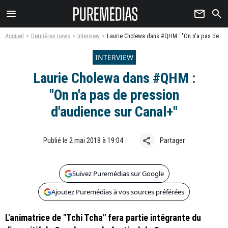
menu
newsletter
search
Accueil
Dernières news
Interview
Laurie Cholewa dans #QHM : "On n'a pas de pression d'audience sur Canal+"
INTERVIEW
Laurie Cholewa dans #QHM :
"On n'a pas de pression
d'audience sur Canal+"
share
Publié le 2 mai 2018 à 19:04
Partager
Suivez Puremédias sur Google
Ajoutez Puremédias à vos sources préférées
L'animatrice de "Tchi Tcha" fera partie intégrante du