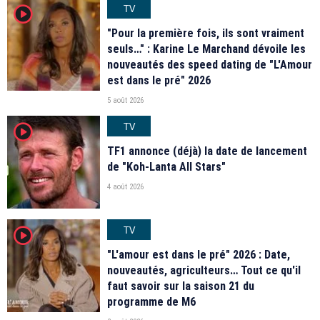
TV
player2
"Pour la première fois, ils sont vraiment
seuls…" : Karine Le Marchand dévoile les
nouveautés des speed dating de "L'Amour
est dans le pré" 2026
5 août 2026
TV
player2
TF1 annonce (déjà) la date de lancement
de "Koh-Lanta All Stars"
4 août 2026
TV
player2
"L'amour est dans le pré" 2026 : Date,
nouveautés, agriculteurs… Tout ce qu'il
faut savoir sur la saison 21 du
programme de M6