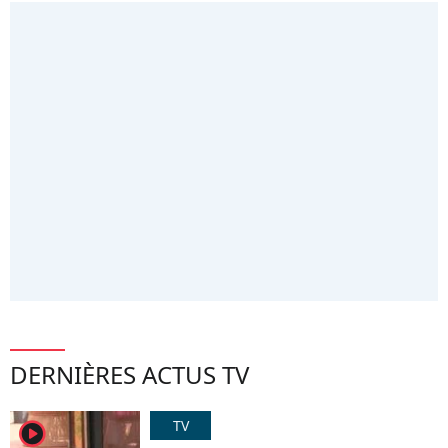
DERNIÈRES ACTUS TV
TV
player2