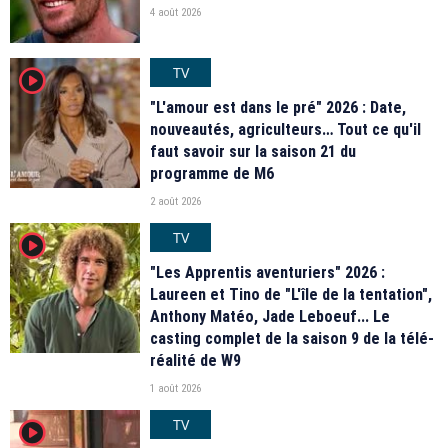
4 août 2026
TV
player2
"L'amour est dans le pré" 2026 : Date,
nouveautés, agriculteurs… Tout ce qu'il
faut savoir sur la saison 21 du
programme de M6
2 août 2026
TV
player2
"Les Apprentis aventuriers" 2026 :
Laureen et Tino de "L'île de la tentation",
Anthony Matéo, Jade Leboeuf... Le
casting complet de la saison 9 de la télé-
réalité de W9
1 août 2026
TV
player2