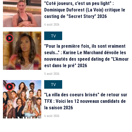
"Coté joueurs, c’est un peu light" :
Dominique Duforest (La Voix) critique le
casting de "Secret Story" 2026
6 août 2026
TV
player2
"Pour la première fois, ils sont vraiment
seuls…" : Karine Le Marchand dévoile les
nouveautés des speed dating de "L'Amour
est dans le pré" 2026
5 août 2026
TV
player2
"La villa des coeurs brisés" de retour sur
TFX : Voici les 12 nouveaux candidats de
la saison 2026
6 août 2026