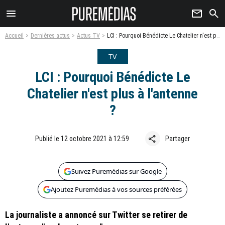
menu
newsletter
search
Accueil
Dernières actus
Actus TV
LCI : Pourquoi Bénédicte Le Chatelier n'est plus à l'antenne ?
TV
LCI : Pourquoi Bénédicte Le
Chatelier n'est plus à l'antenne
?
share
Publié le 12 octobre 2021 à 12:59
Partager
Suivez Puremédias sur Google
Ajoutez Puremédias à vos sources préférées
La journaliste a annoncé sur Twitter se retirer de