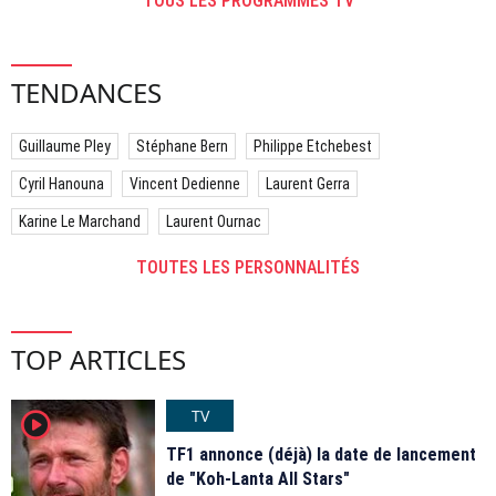
TOUS LES PROGRAMMES TV
TENDANCES
Guillaume Pley
Stéphane Bern
Philippe Etchebest
Cyril Hanouna
Vincent Dedienne
Laurent Gerra
Karine Le Marchand
Laurent Ournac
TOUTES LES PERSONNALITÉS
TOP ARTICLES
TV
player2
TF1 annonce (déjà) la date de lancement
de "Koh-Lanta All Stars"