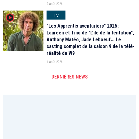
2 août 2026
TV
player2
"Les Apprentis aventuriers" 2026 :
Laureen et Tino de "L'île de la tentation",
Anthony Matéo, Jade Leboeuf... Le
casting complet de la saison 9 de la télé-
réalité de W9
1 août 2026
DERNIÈRES NEWS