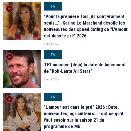
TV
player2
"Pour la première fois, ils sont vraiment
seuls…" : Karine Le Marchand dévoile les
nouveautés des speed dating de "L'Amour
est dans le pré" 2026
5 août 2026
TV
player2
TF1 annonce (déjà) la date de lancement
de "Koh-Lanta All Stars"
4 août 2026
TV
player2
"L'amour est dans le pré" 2026 : Date,
nouveautés, agriculteurs… Tout ce qu'il
faut savoir sur la saison 21 du
programme de M6