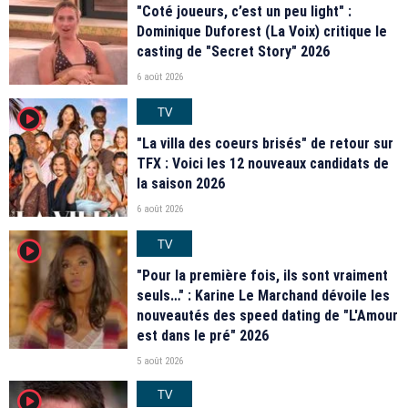
"Coté joueurs, c’est un peu light" :
Dominique Duforest (La Voix) critique le
casting de "Secret Story" 2026
6 août 2026
TV
player2
"La villa des coeurs brisés" de retour sur
TFX : Voici les 12 nouveaux candidats de
la saison 2026
6 août 2026
TV
player2
"Pour la première fois, ils sont vraiment
seuls…" : Karine Le Marchand dévoile les
nouveautés des speed dating de "L'Amour
est dans le pré" 2026
5 août 2026
TV
player2