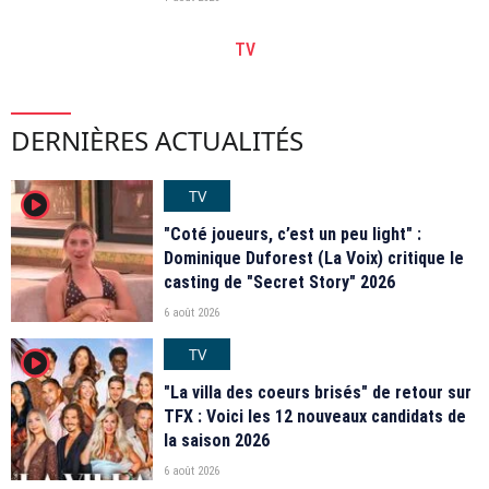
TV
DERNIÈRES ACTUALITÉS
TV
player2
"Coté joueurs, c’est un peu light" :
Dominique Duforest (La Voix) critique le
casting de "Secret Story" 2026
6 août 2026
TV
player2
"La villa des coeurs brisés" de retour sur
TFX : Voici les 12 nouveaux candidats de
la saison 2026
6 août 2026