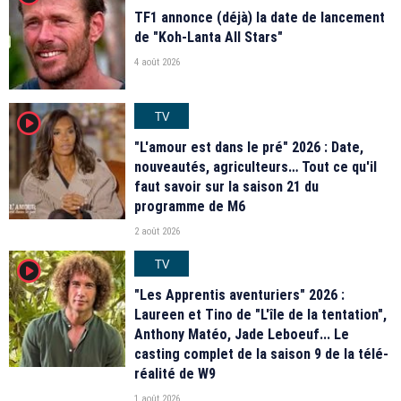
TF1 annonce (déjà) la date de lancement
de "Koh-Lanta All Stars"
4 août 2026
TV
player2
"L'amour est dans le pré" 2026 : Date,
nouveautés, agriculteurs… Tout ce qu'il
faut savoir sur la saison 21 du
programme de M6
2 août 2026
TV
player2
"Les Apprentis aventuriers" 2026 :
Laureen et Tino de "L'île de la tentation",
Anthony Matéo, Jade Leboeuf... Le
casting complet de la saison 9 de la télé-
réalité de W9
1 août 2026