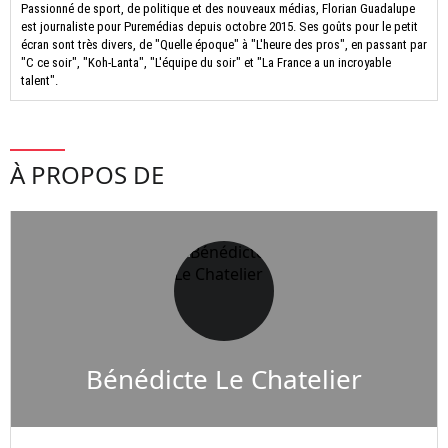
Passionné de sport, de politique et des nouveaux médias, Florian Guadalupe
est journaliste pour Puremédias depuis octobre 2015. Ses goûts pour le petit
écran sont très divers, de "Quelle époque" à "L'heure des pros", en passant par
"C ce soir", "Koh-Lanta", "L'équipe du soir" et "La France a un incroyable
talent".
À PROPOS DE
Bénédicte Le Chatelier