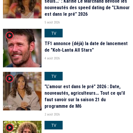
seuls…" : Karine Le Marchand dévoile les
nouveautés des speed dating de "L'Amour
est dans le pré" 2026
5 août 2026
TV
player2
TF1 annonce (déjà) la date de lancement
de "Koh-Lanta All Stars"
4 août 2026
TV
player2
"L'amour est dans le pré" 2026 : Date,
nouveautés, agriculteurs… Tout ce qu'il
faut savoir sur la saison 21 du
programme de M6
2 août 2026
TV
player2