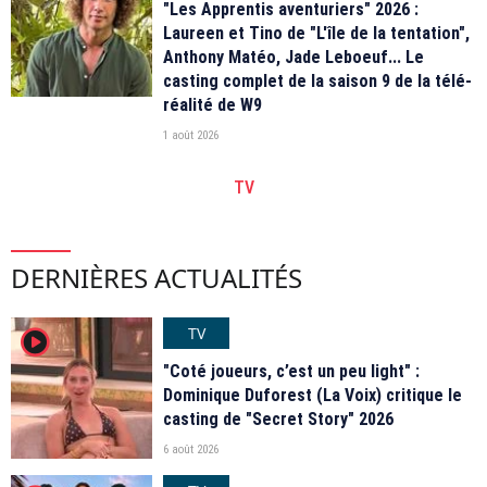
"Les Apprentis aventuriers" 2026 :
Laureen et Tino de "L'île de la tentation",
Anthony Matéo, Jade Leboeuf... Le
casting complet de la saison 9 de la télé-
réalité de W9
1 août 2026
TV
DERNIÈRES ACTUALITÉS
TV
player2
"Coté joueurs, c’est un peu light" :
Dominique Duforest (La Voix) critique le
casting de "Secret Story" 2026
6 août 2026