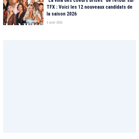
"La villa des coeurs brisés" de retour sur
TFX : Voici les 12 nouveaux candidats de
la saison 2026
6 août 2026