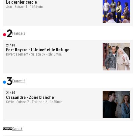
Le dernier cercle
Jeu - Saison 1 - 1h15min.
France 2
21h10
Fort Boyard
- L'Unicef et le Refuge
Divertissement - Saison 37 - 2h15min.
France 3
21h10
Cassandre
- Zone blanche
Série - Saison 7 - Épisode 2 - 1h35min.
Canal+