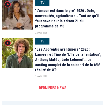
TV
player2
"L'amour est dans le pré" 2026 : Date,
nouveautés, agriculteurs… Tout ce qu'il
faut savoir sur la saison 21 du
programme de M6
2 août 2026
TV
player2
"Les Apprentis aventuriers" 2026 :
Laureen et Tino de "L'île de la tentation",
Anthony Matéo, Jade Leboeuf... Le
casting complet de la saison 9 de la télé-
réalité de W9
1 août 2026
DERNIÈRES NEWS