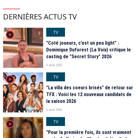
DERNIÈRES ACTUS TV
TV
player2
"Coté joueurs, c’est un peu light" :
Dominique Duforest (La Voix) critique le
casting de "Secret Story" 2026
6 août 2026
TV
player2
"La villa des coeurs brisés" de retour sur
TFX : Voici les 12 nouveaux candidats de
la saison 2026
6 août 2026
TV
player2
"Pour la première fois, ils sont vraiment