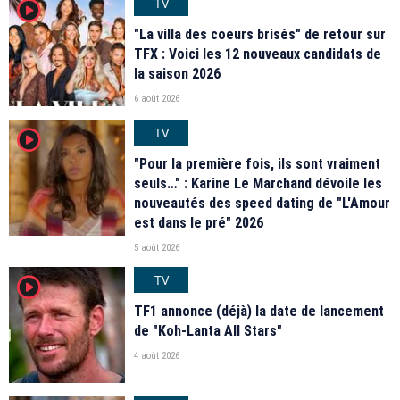
TV
player2
"La villa des coeurs brisés" de retour sur
TFX : Voici les 12 nouveaux candidats de
la saison 2026
6 août 2026
TV
player2
"Pour la première fois, ils sont vraiment
seuls…" : Karine Le Marchand dévoile les
nouveautés des speed dating de "L'Amour
est dans le pré" 2026
5 août 2026
TV
player2
TF1 annonce (déjà) la date de lancement
de "Koh-Lanta All Stars"
4 août 2026