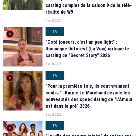
casting complet de la saison 9 de la télé-
réalité de W9
1 août 2026
TV
player2
"Coté joueurs, c’est un peu light" :
Dominique Duforest (La Voix) critique le
casting de "Secret Story" 2026
6 août 2026
TV
player2
"Pour la première fois, ils sont vraiment
seuls…" : Karine Le Marchand dévoile les
nouveautés des speed dating de "L'Amour
est dans le pré" 2026
5 août 2026
TV
player2