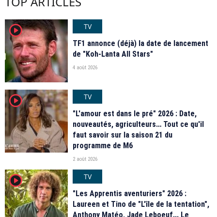
TOP ARTICLES
TV
player2
TF1 annonce (déjà) la date de lancement
de "Koh-Lanta All Stars"
4 août 2026
TV
player2
"L'amour est dans le pré" 2026 : Date,
nouveautés, agriculteurs… Tout ce qu'il
faut savoir sur la saison 21 du
programme de M6
2 août 2026
TV
player2
"Les Apprentis aventuriers" 2026 :
Laureen et Tino de "L'île de la tentation",
Anthony Matéo, Jade Leboeuf... Le