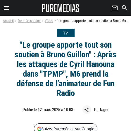
menu
newsletter
search
Accueil
Dernières actus
Video
"Le groupe apporte tout son soutien à Bruno Guillon" : Après les attaques de Cyril Hanouna dans "TPMP", M6 prend la défense de l’animateur de Fun Radio
TV
"Le groupe apporte tout son
soutien à Bruno Guillon" : Après
les attaques de Cyril Hanouna
dans "TPMP", M6 prend la
défense de l’animateur de Fun
Radio
share
Publié le 12 mars 2025 à 10:03
Partager
Suivez Puremédias sur Google