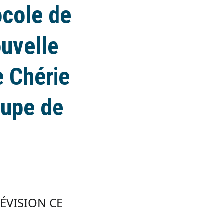
ocole de
ouvelle
e Chérie
oupe de
LÉVISION CE