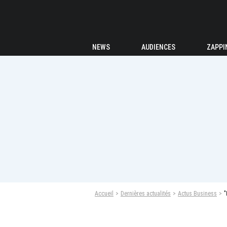
NEWS
AUDIENCES
ZAPPI
Accueil
Dernières actualités
Actus Business
"