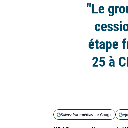
"Le gro
cessio
étape f
25 à C
Suivez Puremédias sur Google
Aj