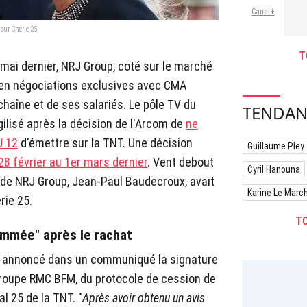
Canal+
 sur Chérie 25.
T
mai dernier, NRJ Group, coté sur le marché
e en négociations exclusives avec CMA
 chaîne et de ses salariés. Le pôle TV du
TENDAN
gilisé après la décision de l'Arcom de
ne
J 12
d'émettre sur la TNT. Une décision
Guillaume Pley
28 février au 1er mars dernier
. Vent debout
Cyril Hanouna
 de NRJ Group, Jean-Paul Baudecroux, avait
Karine Le Marc
rie 25.
TO
mmée" après le rachat
p a annoncé dans un communiqué la signature
oupe RMC BFM, du protocole de cession de
l 25 de la TNT. "
Après avoir obtenu un avis