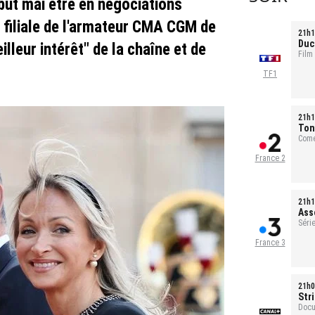
ut mai être en négociations
filiale de l'armateur CMA CGM de
21h1
Duc
lleur intérêt" de la chaîne et de
Film
TF1
21h1
Ton
Comé
France 2
21h1
Ass
Série
France 3
21h0
Str
Docu