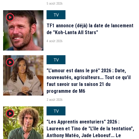
5 août 2026
TV
player2
TF1 annonce (déjà) la date de lancement
de "Koh-Lanta All Stars"
4 août 2026
TV
player2
"L'amour est dans le pré" 2026 : Date,
nouveautés, agriculteurs… Tout ce qu'il
faut savoir sur la saison 21 du
programme de M6
2 août 2026
TV
player2
"Les Apprentis aventuriers" 2026 :
Laureen et Tino de "L'île de la tentation",
Anthony Matéo, Jade Leboeuf... Le