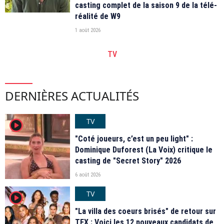
casting complet de la saison 9 de la télé-
réalité de W9
1 août 2026
TV
DERNIÈRES ACTUALITÉS
TV
player2
"Coté joueurs, c’est un peu light" :
Dominique Duforest (La Voix) critique le
casting de "Secret Story" 2026
6 août 2026
TV
player2
"La villa des coeurs brisés" de retour sur
TFX : Voici les 12 nouveaux candidats de