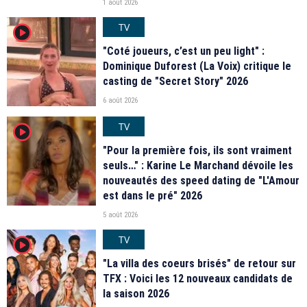
1 août 2026
TV
player2
"Coté joueurs, c’est un peu light" :
Dominique Duforest (La Voix) critique le
casting de "Secret Story" 2026
6 août 2026
TV
player2
"Pour la première fois, ils sont vraiment
seuls…" : Karine Le Marchand dévoile les
nouveautés des speed dating de "L'Amour
est dans le pré" 2026
5 août 2026
TV
player2
"La villa des coeurs brisés" de retour sur
TFX : Voici les 12 nouveaux candidats de
la saison 2026