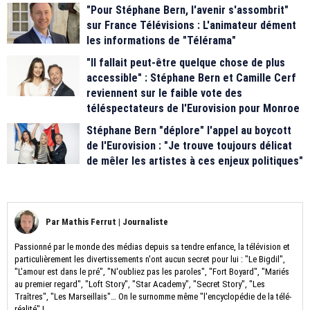
"Pour Stéphane Bern, l'avenir s'assombrit"
sur France Télévisions : L'animateur dément
les informations de "Télérama"
"Il fallait peut-être quelque chose de plus
accessible" : Stéphane Bern et Camille Cerf
reviennent sur le faible vote des
téléspectateurs de l'Eurovision pour Monroe
Stéphane Bern "déplore" l'appel au boycott
de l'Eurovision : "Je trouve toujours délicat
de mêler les artistes à ces enjeux politiques"
Par
Mathis Ferrut
|
Journaliste
Passionné par le monde des médias depuis sa tendre enfance, la télévision et
particulièrement les divertissements n'ont aucun secret pour lui : "Le Bigdil",
"L'amour est dans le pré", "N'oubliez pas les paroles", "Fort Boyard", "Mariés
au premier regard", "Loft Story", "Star Academy", "Secret Story", "Les
Traîtres", "Les Marseillais"… On le surnomme même "l'encyclopédie de la télé-
réalité" !