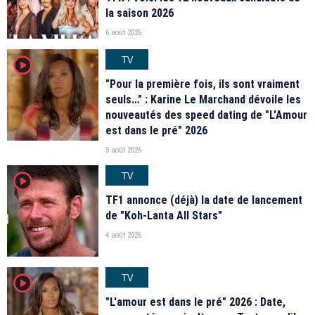
la saison 2026
6 août 2026
TV
player2
"Pour la première fois, ils sont vraiment
seuls…" : Karine Le Marchand dévoile les
nouveautés des speed dating de "L'Amour
est dans le pré" 2026
5 août 2026
TV
player2
TF1 annonce (déjà) la date de lancement
de "Koh-Lanta All Stars"
4 août 2026
TV
player2
"L'amour est dans le pré" 2026 : Date,