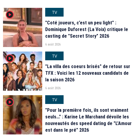
TV
player2
"Coté joueurs, c’est un peu light" :
Dominique Duforest (La Voix) critique le
casting de "Secret Story" 2026
6 août 2026
TV
player2
"La villa des coeurs brisés" de retour sur
TFX : Voici les 12 nouveaux candidats de
la saison 2026
6 août 2026
TV
player2
"Pour la première fois, ils sont vraiment
seuls…" : Karine Le Marchand dévoile les
nouveautés des speed dating de "L'Amour
est dans le pré" 2026