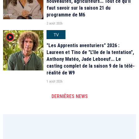
nouveautés, agriculteurs… Tout ce qu'il
faut savoir sur la saison 21 du
programme de M6
2 août 2026
TV
player2
"Les Apprentis aventuriers" 2026 :
Laureen et Tino de "L'île de la tentation",
Anthony Matéo, Jade Leboeuf... Le
casting complet de la saison 9 de la télé-
réalité de W9
1 août 2026
DERNIÈRES NEWS