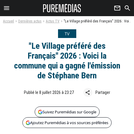
menu
newsletter
search
Accueil
Dernières actus
Actus TV
"Le Village préféré des Français" 2026 : Voici la commune qui a gagné l'émission de Stéphane Bern
TV
"Le Village préféré des
Français" 2026 : Voici la
commune qui a gagné l'émission
de Stéphane Bern
share
Publié le 8 juillet 2026 à 23:27
Partager
Suivez Puremédias sur Google
Ajoutez Puremédias à vos sources préférées