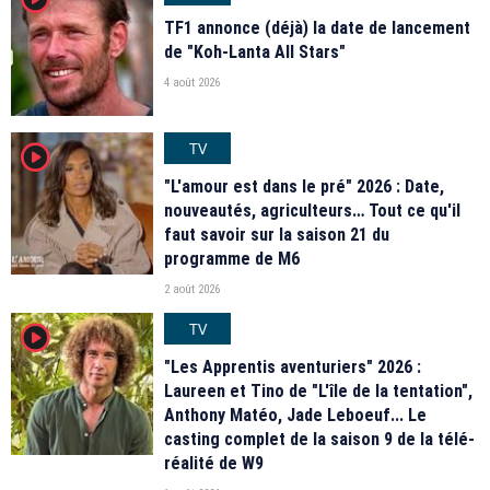
TF1 annonce (déjà) la date de lancement
de "Koh-Lanta All Stars"
4 août 2026
TV
player2
"L'amour est dans le pré" 2026 : Date,
nouveautés, agriculteurs… Tout ce qu'il
faut savoir sur la saison 21 du
programme de M6
2 août 2026
TV
player2
"Les Apprentis aventuriers" 2026 :
Laureen et Tino de "L'île de la tentation",
Anthony Matéo, Jade Leboeuf... Le
casting complet de la saison 9 de la télé-
réalité de W9