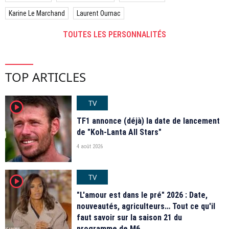
Karine Le Marchand
Laurent Ournac
TOUTES LES PERSONNALITÉS
TOP ARTICLES
TV
player2
TF1 annonce (déjà) la date de lancement
de "Koh-Lanta All Stars"
4 août 2026
TV
player2
"L'amour est dans le pré" 2026 : Date,
nouveautés, agriculteurs… Tout ce qu'il
faut savoir sur la saison 21 du
programme de M6