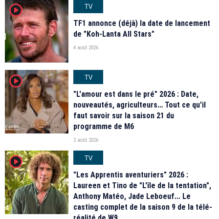
TV
player2
TF1 annonce (déjà) la date de lancement
de "Koh-Lanta All Stars"
4 août 2026
TV
player2
"L'amour est dans le pré" 2026 : Date,
nouveautés, agriculteurs… Tout ce qu'il
faut savoir sur la saison 21 du
programme de M6
2 août 2026
TV
player2
"Les Apprentis aventuriers" 2026 :
Laureen et Tino de "L'île de la tentation",
Anthony Matéo, Jade Leboeuf... Le
casting complet de la saison 9 de la télé-
réalité de W9