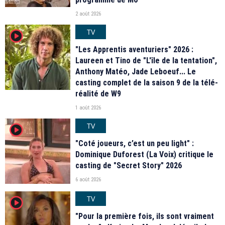
2 août 2026
TV
player2
"Les Apprentis aventuriers" 2026 :
Laureen et Tino de "L'île de la tentation",
Anthony Matéo, Jade Leboeuf... Le
casting complet de la saison 9 de la télé-
réalité de W9
1 août 2026
TV
player2
"Coté joueurs, c’est un peu light" :
Dominique Duforest (La Voix) critique le
casting de "Secret Story" 2026
6 août 2026
TV
player2
"Pour la première fois, ils sont vraiment