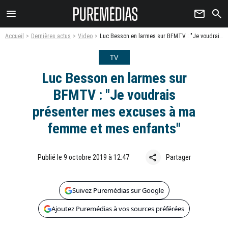
menu
newsletter
search
Accueil
Dernières actus
Video
Luc Besson en larmes sur BFMTV : "Je voudrais présenter mes excuses à ma femme et mes enfants"
TV
Luc Besson en larmes sur
BFMTV : "Je voudrais
présenter mes excuses à ma
femme et mes enfants"
share
Publié le 9 octobre 2019 à 12:47
Partager
Suivez Puremédias sur Google
Ajoutez Puremédias à vos sources préférées