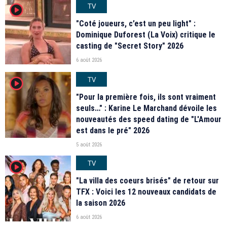
TV
player2
"Coté joueurs, c’est un peu light" :
Dominique Duforest (La Voix) critique le
casting de "Secret Story" 2026
6 août 2026
TV
player2
"Pour la première fois, ils sont vraiment
seuls…" : Karine Le Marchand dévoile les
nouveautés des speed dating de "L'Amour
est dans le pré" 2026
5 août 2026
TV
player2
"La villa des coeurs brisés" de retour sur
TFX : Voici les 12 nouveaux candidats de
la saison 2026
6 août 2026