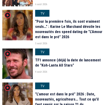
6 août 2026
TV
player2
"Pour la première fois, ils sont vraiment
seuls…" : Karine Le Marchand dévoile les
nouveautés des speed dating de "L'Amour
est dans le pré" 2026
5 août 2026
TV
player2
TF1 annonce (déjà) la date de lancement
de "Koh-Lanta All Stars"
4 août 2026
TV
player2
"L'amour est dans le pré" 2026 : Date,
nouveautés, agriculteurs… Tout ce qu'il
faut savoir sur la saison 21 du