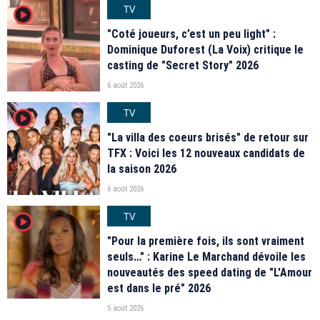
TV
player2
"Coté joueurs, c’est un peu light" :
Dominique Duforest (La Voix) critique le
casting de "Secret Story" 2026
6 août 2026
TV
player2
"La villa des coeurs brisés" de retour sur
TFX : Voici les 12 nouveaux candidats de
la saison 2026
6 août 2026
TV
player2
"Pour la première fois, ils sont vraiment
seuls…" : Karine Le Marchand dévoile les
nouveautés des speed dating de "L'Amour
est dans le pré" 2026
5 août 2026