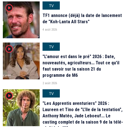
TV
player2
TF1 annonce (déjà) la date de lancement
de "Koh-Lanta All Stars"
4 août 2026
TV
player2
"L'amour est dans le pré" 2026 : Date,
nouveautés, agriculteurs… Tout ce qu'il
faut savoir sur la saison 21 du
programme de M6
2 août 2026
TV
player2
"Les Apprentis aventuriers" 2026 :
Laureen et Tino de "L'île de la tentation",
Anthony Matéo, Jade Leboeuf... Le
casting complet de la saison 9 de la télé-