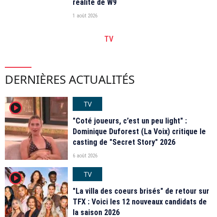
réalité de W9
1 août 2026
TV
DERNIÈRES ACTUALITÉS
TV
player2
"Coté joueurs, c’est un peu light" :
Dominique Duforest (La Voix) critique le
casting de "Secret Story" 2026
6 août 2026
TV
player2
"La villa des coeurs brisés" de retour sur
TFX : Voici les 12 nouveaux candidats de
la saison 2026