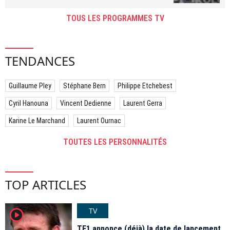
TOUS LES PROGRAMMES TV
TENDANCES
Guillaume Pley
Stéphane Bern
Philippe Etchebest
Cyril Hanouna
Vincent Dedienne
Laurent Gerra
Karine Le Marchand
Laurent Ournac
TOUTES LES PERSONNALITÉS
TOP ARTICLES
TV
player2
TF1 annonce (déjà) la date de lancement