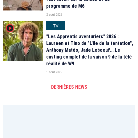
programme de M6
2 août 2026
TV
player2
"Les Apprentis aventuriers" 2026 :
Laureen et Tino de "L'île de la tentation",
Anthony Matéo, Jade Leboeuf... Le
casting complet de la saison 9 de la télé-
réalité de W9
1 août 2026
DERNIÈRES NEWS