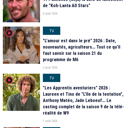
de "Koh-Lanta All Stars"
4 août 2026
TV
player2
"L'amour est dans le pré" 2026 : Date,
nouveautés, agriculteurs… Tout ce qu'il
faut savoir sur la saison 21 du
programme de M6
2 août 2026
TV
player2
"Les Apprentis aventuriers" 2026 :
Laureen et Tino de "L'île de la tentation",
Anthony Matéo, Jade Leboeuf... Le
casting complet de la saison 9 de la télé-
réalité de W9
1 août 2026