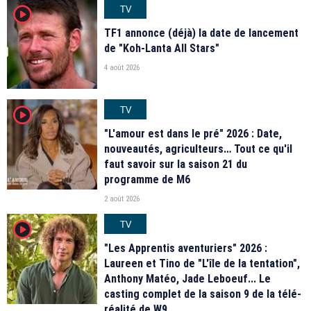
TV
player2
TF1 annonce (déjà) la date de lancement
de "Koh-Lanta All Stars"
4 août 2026
TV
player2
"L'amour est dans le pré" 2026 : Date,
nouveautés, agriculteurs… Tout ce qu'il
faut savoir sur la saison 21 du
programme de M6
2 août 2026
TV
player2
"Les Apprentis aventuriers" 2026 :
Laureen et Tino de "L'île de la tentation",
Anthony Matéo, Jade Leboeuf... Le
casting complet de la saison 9 de la télé-
réalité de W9