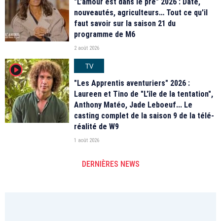
"L'amour est dans le pré" 2026 : Date,
nouveautés, agriculteurs… Tout ce qu'il
faut savoir sur la saison 21 du
programme de M6
2 août 2026
TV
player2
"Les Apprentis aventuriers" 2026 :
Laureen et Tino de "L'île de la tentation",
Anthony Matéo, Jade Leboeuf... Le
casting complet de la saison 9 de la télé-
réalité de W9
1 août 2026
DERNIÈRES NEWS