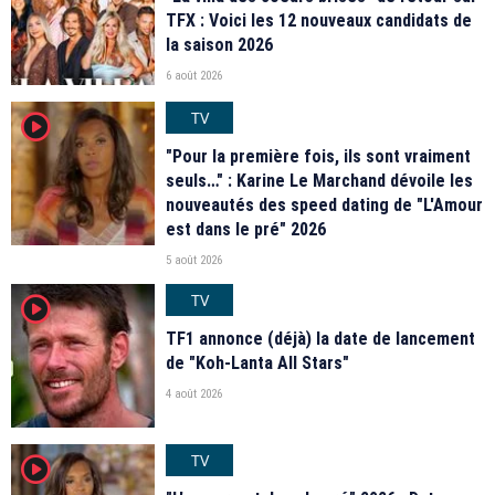
TFX : Voici les 12 nouveaux candidats de
la saison 2026
6 août 2026
TV
player2
"Pour la première fois, ils sont vraiment
seuls…" : Karine Le Marchand dévoile les
nouveautés des speed dating de "L'Amour
est dans le pré" 2026
5 août 2026
TV
player2
TF1 annonce (déjà) la date de lancement
de "Koh-Lanta All Stars"
4 août 2026
TV
player2