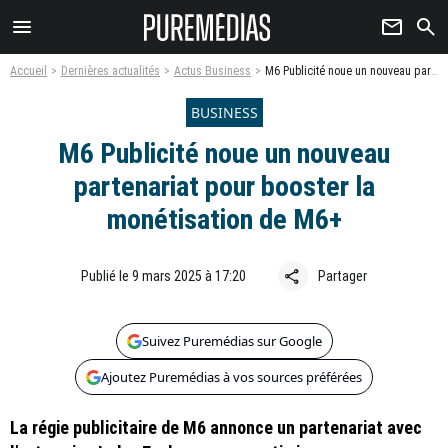
menu
newsletter
search
Accueil
Dernières actualités
Actus Business
M6 Publicité noue un nouveau partenariat pour booster la monétisation de M6+
BUSINESS
M6 Publicité noue un nouveau
partenariat pour booster la
monétisation de M6+
share
Publié le 9 mars 2025 à 17:20
Partager
Suivez Puremédias sur Google
Ajoutez Puremédias à vos sources préférées
La régie publicitaire de M6 annonce un partenariat avec