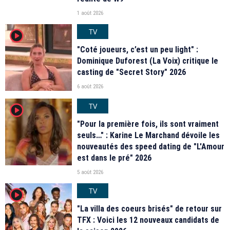
1 août 2026
TV
player2
"Coté joueurs, c’est un peu light" :
Dominique Duforest (La Voix) critique le
casting de "Secret Story" 2026
6 août 2026
TV
player2
"Pour la première fois, ils sont vraiment
seuls…" : Karine Le Marchand dévoile les
nouveautés des speed dating de "L'Amour
est dans le pré" 2026
5 août 2026
TV
player2
"La villa des coeurs brisés" de retour sur
TFX : Voici les 12 nouveaux candidats de