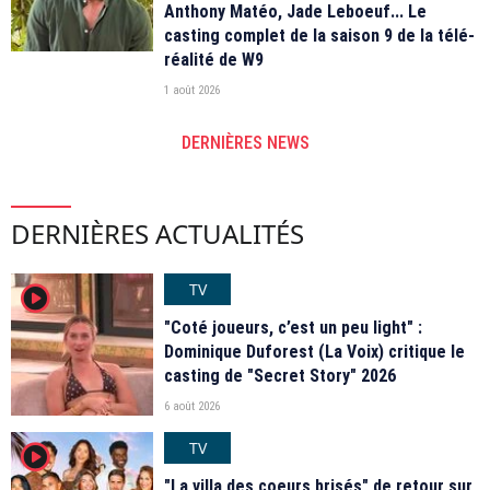
Anthony Matéo, Jade Leboeuf... Le
casting complet de la saison 9 de la télé-
réalité de W9
1 août 2026
DERNIÈRES NEWS
DERNIÈRES ACTUALITÉS
TV
player2
"Coté joueurs, c’est un peu light" :
Dominique Duforest (La Voix) critique le
casting de "Secret Story" 2026
6 août 2026
TV
player2
"La villa des coeurs brisés" de retour sur