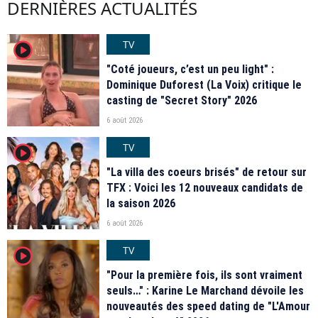
DERNIÈRES ACTUALITÉS
TV
player2
"Coté joueurs, c’est un peu light" :
Dominique Duforest (La Voix) critique le
casting de "Secret Story" 2026
6 août 2026
TV
player2
"La villa des coeurs brisés" de retour sur
TFX : Voici les 12 nouveaux candidats de
la saison 2026
6 août 2026
TV
player2
"Pour la première fois, ils sont vraiment
seuls…" : Karine Le Marchand dévoile les
nouveautés des speed dating de "L'Amour