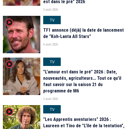
est dans le pré" 2026
5 août 2026
TV
player2
TF1 annonce (déjà) la date de lancement
de "Koh-Lanta All Stars"
4 août 2026
TV
player2
"L'amour est dans le pré" 2026 : Date,
nouveautés, agriculteurs… Tout ce qu'il
faut savoir sur la saison 21 du
programme de M6
2 août 2026
TV
player2
"Les Apprentis aventuriers" 2026 :
Laureen et Tino de "L'île de la tentation",