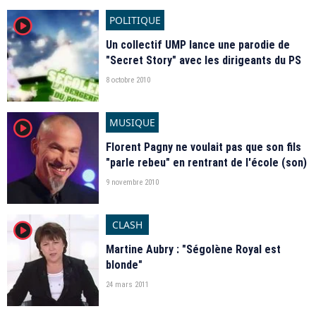
POLITIQUE
player2
Un collectif UMP lance une parodie de
"Secret Story" avec les dirigeants du PS
8 octobre 2010
MUSIQUE
player2
Florent Pagny ne voulait pas que son fils
"parle rebeu" en rentrant de l'école (son)
9 novembre 2010
CLASH
player2
Martine Aubry : "Ségolène Royal est
blonde"
24 mars 2011