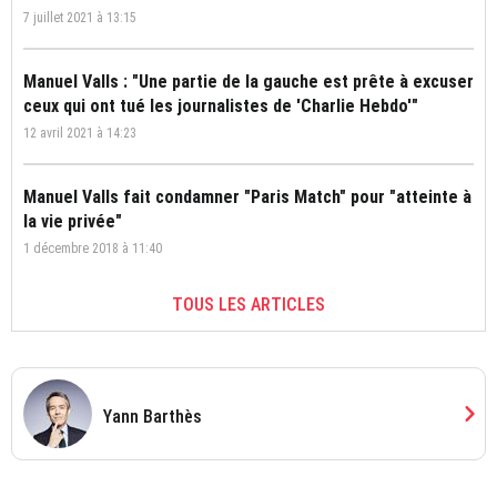
7 juillet 2021 à 13:15
Manuel Valls : "Une partie de la gauche est prête à excuser
ceux qui ont tué les journalistes de 'Charlie Hebdo'"
12 avril 2021 à 14:23
Manuel Valls fait condamner "Paris Match" pour "atteinte à
la vie privée"
1 décembre 2018 à 11:40
TOUS LES ARTICLES
chevron_right
Yann Barthès