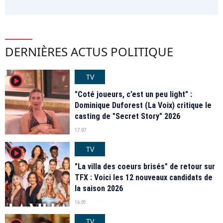
DERNIÈRES ACTUS POLITIQUE
TV
player2
"Coté joueurs, c’est un peu light" :
Dominique Duforest (La Voix) critique le
casting de "Secret Story" 2026
17:07
TV
player2
"La villa des coeurs brisés" de retour sur
TFX : Voici les 12 nouveaux candidats de
la saison 2026
16:01
TV