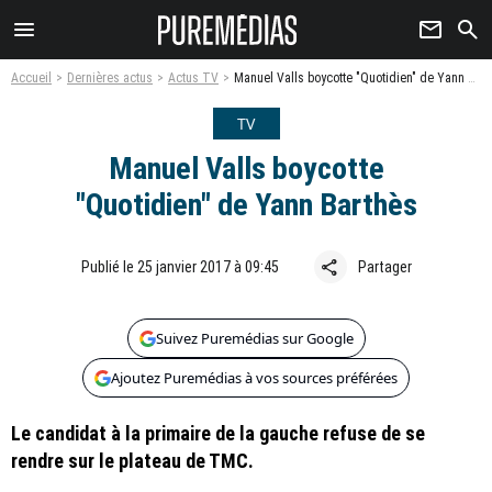
menu
newsletter
search
Accueil
Dernières actus
Actus TV
Manuel Valls boycotte "Quotidien" de Yann Barthès
TV
Manuel Valls boycotte
"Quotidien" de Yann Barthès
share
Publié le 25 janvier 2017 à 09:45
Partager
Suivez Puremédias sur Google
Ajoutez Puremédias à vos sources préférées
Le candidat à la primaire de la gauche refuse de se
rendre sur le plateau de TMC.