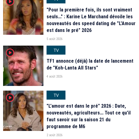
player2
"Pour la première fois, ils sont vraiment
seuls…" : Karine Le Marchand dévoile les
nouveautés des speed dating de "L'Amour
est dans le pré" 2026
5 août 2026
TV
player2
TF1 annonce (déjà) la date de lancement
de "Koh-Lanta All Stars"
4 août 2026
TV
player2
"L'amour est dans le pré" 2026 : Date,
nouveautés, agriculteurs… Tout ce qu'il
faut savoir sur la saison 21 du
programme de M6
2 août 2026