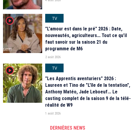
4 août 2026
TV
player2
"L'amour est dans le pré" 2026 : Date,
nouveautés, agriculteurs… Tout ce qu'il
faut savoir sur la saison 21 du
programme de M6
2 août 2026
TV
player2
"Les Apprentis aventuriers" 2026 :
Laureen et Tino de "L'île de la tentation",
Anthony Matéo, Jade Leboeuf... Le
casting complet de la saison 9 de la télé-
réalité de W9
1 août 2026
DERNIÈRES NEWS