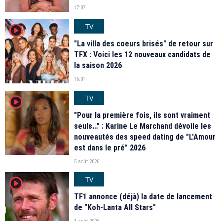
17:07
TV
player2
"La villa des coeurs brisés" de retour sur
TFX : Voici les 12 nouveaux candidats de
la saison 2026
16:01
TV
player2
"Pour la première fois, ils sont vraiment
seuls…" : Karine Le Marchand dévoile les
nouveautés des speed dating de "L'Amour
est dans le pré" 2026
5 août 2026
TV
player2
TF1 annonce (déjà) la date de lancement
de "Koh-Lanta All Stars"