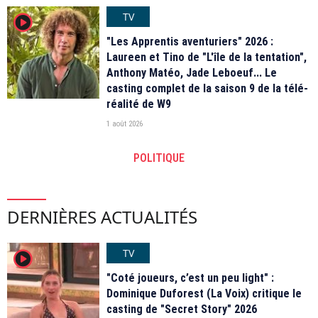
TV
player2
"Les Apprentis aventuriers" 2026 :
Laureen et Tino de "L'île de la tentation",
Anthony Matéo, Jade Leboeuf... Le
casting complet de la saison 9 de la télé-
réalité de W9
1 août 2026
POLITIQUE
DERNIÈRES ACTUALITÉS
TV
player2
"Coté joueurs, c’est un peu light" :
Dominique Duforest (La Voix) critique le
casting de "Secret Story" 2026