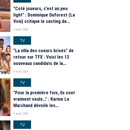
"Coté joueurs, c’est un peu
light" : Dominique Duforest (La
Voix) critique le casting de
"Secret Story" 2026
6 août 2026
TV
"La villa des coeurs brisés" de
retour sur TFX : Voici les 12
nouveaux candidats de la
saison 2026
6 août 2026
TV
"Pour la première fois, ils sont
vraiment seuls…" : Karine Le
Marchand dévoile les
nouveautés des speed dating
5 août 2026
de "L'Amour est dans le pré"
2026
TV