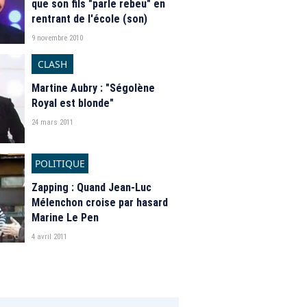
que son fils "parle rebeu" en
rentrant de l'école (son)
9 novembre 2010
CLASH
Martine Aubry : "Ségolène
Royal est blonde"
24 mars 2011
POLITIQUE
Zapping : Quand Jean-Luc
Mélenchon croise par hasard
Marine Le Pen
4 avril 2011