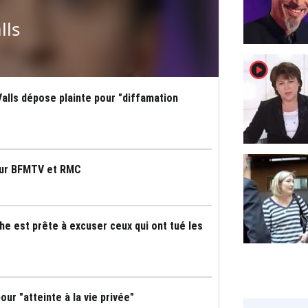
lls
player2
alls dépose plainte pour "diffamation
pour BFMTV et RMC
che est prête à excuser ceux qui ont tué les
ur "atteinte à la vie privée"