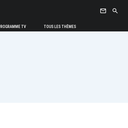
newsletter
search
PROGRAMME TV
TOUS LES THÈMES