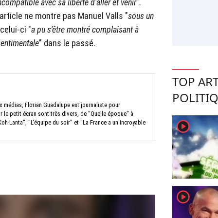
ncompatible avec sa liberté d'aller et venir
".
'article ne montre pas Manuel Valls "
sous un
celui-ci "
a pu s'être montré complaisant à
sentimentale
" dans le passé.
TOP ART
POLITI
x médias, Florian Guadalupe est journaliste pour
le petit écran sont très divers, de "Quelle époque" à
player2
Koh-Lanta", "L'équipe du soir" et "La France a un incroyable
player2