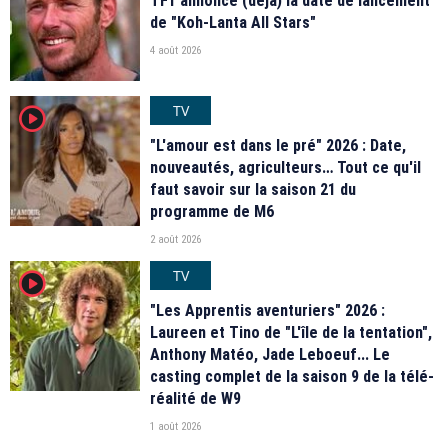
TF1 annonce (déjà) la date de lancement
de "Koh-Lanta All Stars"
4 août 2026
TV
player2
"L'amour est dans le pré" 2026 : Date,
nouveautés, agriculteurs… Tout ce qu'il
faut savoir sur la saison 21 du
programme de M6
2 août 2026
TV
player2
"Les Apprentis aventuriers" 2026 :
Laureen et Tino de "L'île de la tentation",
Anthony Matéo, Jade Leboeuf... Le
casting complet de la saison 9 de la télé-
réalité de W9
1 août 2026