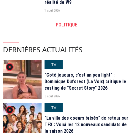
réalité de W9
1 août 2026
POLITIQUE
DERNIÈRES ACTUALITÉS
TV
player2
"Coté joueurs, c’est un peu light" :
Dominique Duforest (La Voix) critique le
casting de "Secret Story" 2026
6 août 2026
TV
player2
"La villa des coeurs brisés" de retour sur
TFX : Voici les 12 nouveaux candidats de
la saison 2026