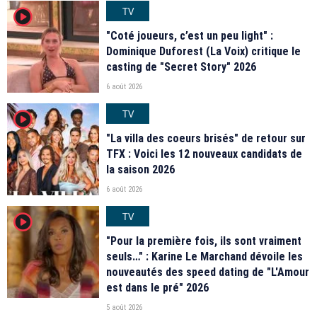
TV
player2
"Coté joueurs, c’est un peu light" :
Dominique Duforest (La Voix) critique le
casting de "Secret Story" 2026
6 août 2026
TV
player2
"La villa des coeurs brisés" de retour sur
TFX : Voici les 12 nouveaux candidats de
la saison 2026
6 août 2026
TV
player2
"Pour la première fois, ils sont vraiment
seuls…" : Karine Le Marchand dévoile les
nouveautés des speed dating de "L'Amour
est dans le pré" 2026
5 août 2026