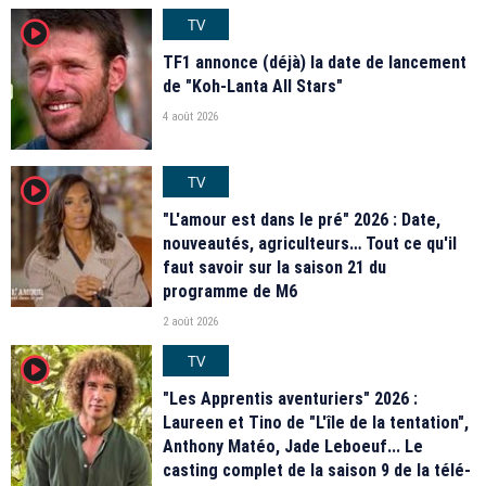
TV
player2
TF1 annonce (déjà) la date de lancement
de "Koh-Lanta All Stars"
4 août 2026
TV
player2
"L'amour est dans le pré" 2026 : Date,
nouveautés, agriculteurs… Tout ce qu'il
faut savoir sur la saison 21 du
programme de M6
2 août 2026
TV
player2
"Les Apprentis aventuriers" 2026 :
Laureen et Tino de "L'île de la tentation",
Anthony Matéo, Jade Leboeuf... Le
casting complet de la saison 9 de la télé-