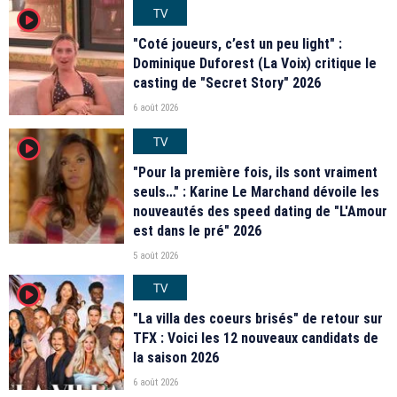
TV
player2
"Coté joueurs, c’est un peu light" :
Dominique Duforest (La Voix) critique le
casting de "Secret Story" 2026
6 août 2026
TV
player2
"Pour la première fois, ils sont vraiment
seuls…" : Karine Le Marchand dévoile les
nouveautés des speed dating de "L'Amour
est dans le pré" 2026
5 août 2026
TV
player2
"La villa des coeurs brisés" de retour sur
TFX : Voici les 12 nouveaux candidats de
la saison 2026
6 août 2026