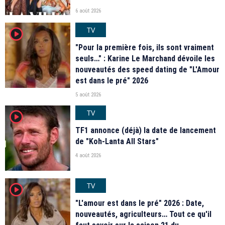
6 août 2026
TV
player2
"Pour la première fois, ils sont vraiment
seuls…" : Karine Le Marchand dévoile les
nouveautés des speed dating de "L'Amour
est dans le pré" 2026
5 août 2026
TV
player2
TF1 annonce (déjà) la date de lancement
de "Koh-Lanta All Stars"
4 août 2026
TV
player2
"L'amour est dans le pré" 2026 : Date,
nouveautés, agriculteurs… Tout ce qu'il