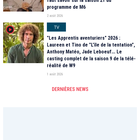
faut savoir sur la saison 21 du
programme de M6
2 août 2026
TV
player2
"Les Apprentis aventuriers" 2026 :
Laureen et Tino de "L'île de la tentation",
Anthony Matéo, Jade Leboeuf... Le
casting complet de la saison 9 de la télé-
réalité de W9
1 août 2026
DERNIÈRES NEWS