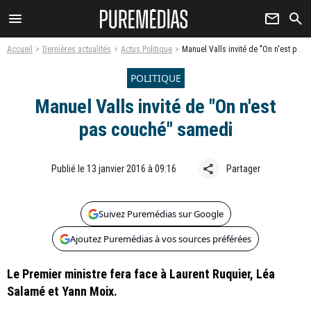
menu
newsletter
search
Accueil
Dernières actualités
Actus Politique
Manuel Valls invité de "On n'est pas couché" samedi
POLITIQUE
Manuel Valls invité de "On n'est
pas couché" samedi
share
Publié le 13 janvier 2016 à 09:16
Partager
Suivez Puremédias sur Google
Ajoutez Puremédias à vos sources préférées
Le Premier ministre fera face à Laurent Ruquier, Léa
Salamé et Yann Moix.