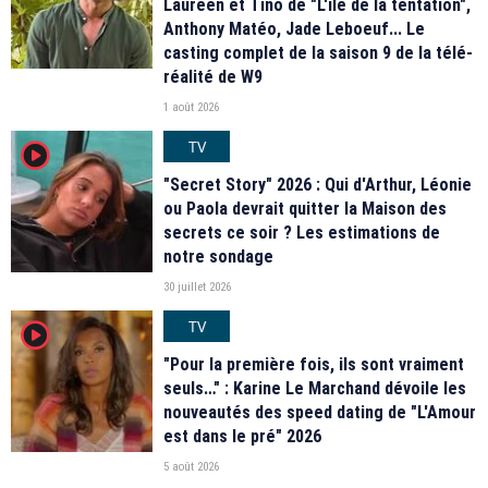
Laureen et Tino de "L'île de la tentation",
Anthony Matéo, Jade Leboeuf... Le
casting complet de la saison 9 de la télé-
réalité de W9
1 août 2026
TV
player2
"Secret Story" 2026 : Qui d'Arthur, Léonie
ou Paola devrait quitter la Maison des
secrets ce soir ? Les estimations de
notre sondage
30 juillet 2026
TV
player2
"Pour la première fois, ils sont vraiment
seuls…" : Karine Le Marchand dévoile les
nouveautés des speed dating de "L'Amour
est dans le pré" 2026
5 août 2026