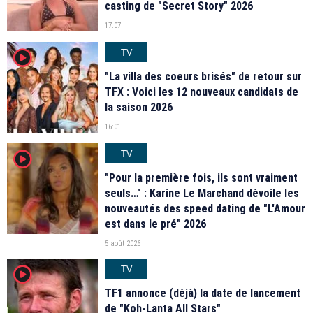
casting de "Secret Story" 2026
17:07
TV
player2
"La villa des coeurs brisés" de retour sur
TFX : Voici les 12 nouveaux candidats de
la saison 2026
16:01
TV
player2
"Pour la première fois, ils sont vraiment
seuls…" : Karine Le Marchand dévoile les
nouveautés des speed dating de "L'Amour
est dans le pré" 2026
5 août 2026
TV
player2
TF1 annonce (déjà) la date de lancement
de "Koh-Lanta All Stars"