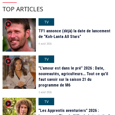
TOP ARTICLES
TV
player2
TF1 annonce (déjà) la date de lancement
de "Koh-Lanta All Stars"
4 août 2026
TV
player2
"L'amour est dans le pré" 2026 : Date,
nouveautés, agriculteurs… Tout ce qu'il
faut savoir sur la saison 21 du
programme de M6
2 août 2026
TV
player2
"Les Apprentis aventuriers" 2026 :