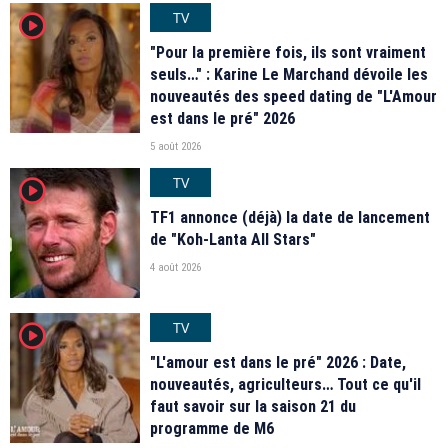
TV
player2
"Pour la première fois, ils sont vraiment
seuls…" : Karine Le Marchand dévoile les
nouveautés des speed dating de "L'Amour
est dans le pré" 2026
5 août 2026
TV
player2
TF1 annonce (déjà) la date de lancement
de "Koh-Lanta All Stars"
4 août 2026
TV
player2
"L'amour est dans le pré" 2026 : Date,
nouveautés, agriculteurs… Tout ce qu'il
faut savoir sur la saison 21 du
programme de M6