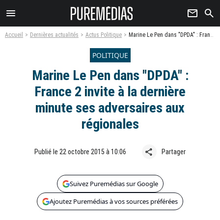
menu
newsletter
search
Accueil
Dernières actualités
Actus Politique
Marine Le Pen dans "DPDA" : France 2 invite à la dernière minute ses adversaires aux régionales
POLITIQUE
Marine Le Pen dans "DPDA" :
France 2 invite à la dernière
minute ses adversaires aux
régionales
share
Publié le 22 octobre 2015 à 10:06
Partager
Suivez Puremédias sur Google
Ajoutez Puremédias à vos sources préférées