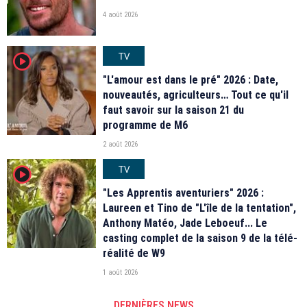
4 août 2026
TV
player2
"L'amour est dans le pré" 2026 : Date,
nouveautés, agriculteurs… Tout ce qu'il
faut savoir sur la saison 21 du
programme de M6
2 août 2026
TV
player2
"Les Apprentis aventuriers" 2026 :
Laureen et Tino de "L'île de la tentation",
Anthony Matéo, Jade Leboeuf... Le
casting complet de la saison 9 de la télé-
réalité de W9
1 août 2026
DERNIÈRES NEWS