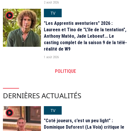
2 août 2026
TV
player2
"Les Apprentis aventuriers" 2026 :
Laureen et Tino de "L'île de la tentation",
Anthony Matéo, Jade Leboeuf... Le
casting complet de la saison 9 de la télé-
réalité de W9
1 août 2026
POLITIQUE
DERNIÈRES ACTUALITÉS
TV
player2
"Coté joueurs, c’est un peu light" :
Dominique Duforest (La Voix) critique le