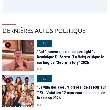
DERNIÈRES ACTUS POLITIQUE
TV
player2
"Coté joueurs, c’est un peu light" :
Dominique Duforest (La Voix) critique le
casting de "Secret Story" 2026
17:07
TV
player2
"La villa des coeurs brisés" de retour sur
TFX : Voici les 12 nouveaux candidats de
la saison 2026
16:01