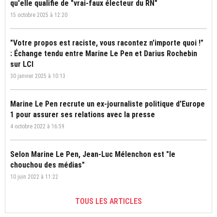
qu'elle qualifie de "vrai-faux électeur du RN"
15 octobre 2025 à 12:20
"Votre propos est raciste, vous racontez n’importe quoi !"
: Échange tendu entre Marine Le Pen et Darius Rochebin
sur LCI
30 janvier 2025 à 10:13
Marine Le Pen recrute un ex-journaliste politique d'Europe
1 pour assurer ses relations avec la presse
4 octobre 2022 à 16:59
Selon Marine Le Pen, Jean-Luc Mélenchon est "le
chouchou des médias"
10 juin 2022 à 11:22
TOUS LES ARTICLES