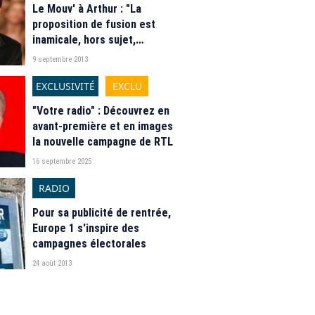
Le Mouv' à Arthur : "La
proposition de fusion est
inamicale, hors sujet,
insultante et anachronique"
9 septembre 2013
EXCLUSIVITÉ
EXCLU
"Votre radio" : Découvrez en
avant-première et en images
la nouvelle campagne de RTL
16 septembre 2025
RADIO
Pour sa publicité de rentrée,
Europe 1 s'inspire des
campagnes électorales
24 août 2013