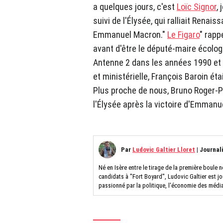
a quelques jours, c'est
Loïc Signor
,
suivi de l'Élysée, qui ralliait Renais
Emmanuel Macron."
Le Figaro
" rapp
avant d'être le député-maire écologi
Antenne 2 dans les années 1990 et 
et ministérielle, François Baroin ét
Plus proche de nous, Bruno Roger-Pe
l'Élysée après la victoire d'Emmanu
Par
Ludovic Galtier Lloret
|
Journal
Né en Isère entre le tirage de la première boule n
candidats à "Fort Boyard", Ludovic Galtier est jo
passionné par la politique, l'économie des médi