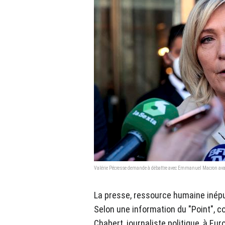
Valérie Pécresse demande à débattre avec Emmanuel Macron avan
La presse, ressource humaine inép
Selon une information du "Point", co
Chabert, journaliste politique, à Eur