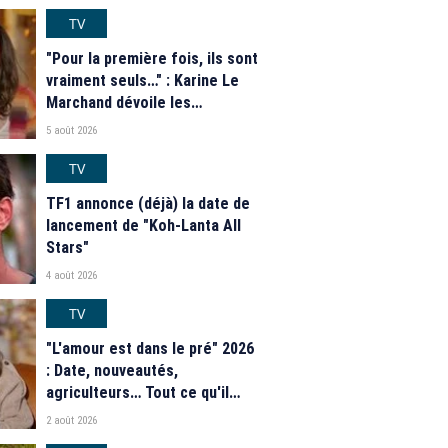
TV
"Pour la première fois, ils sont
vraiment seuls…" : Karine Le
Marchand dévoile les
nouveautés des speed dating
5 août 2026
de "L'Amour est dans le pré"
2026
TV
TF1 annonce (déjà) la date de
lancement de "Koh-Lanta All
Stars"
4 août 2026
TV
"L'amour est dans le pré" 2026
: Date, nouveautés,
agriculteurs… Tout ce qu'il
faut savoir sur la saison 21 du
2 août 2026
programme de M6