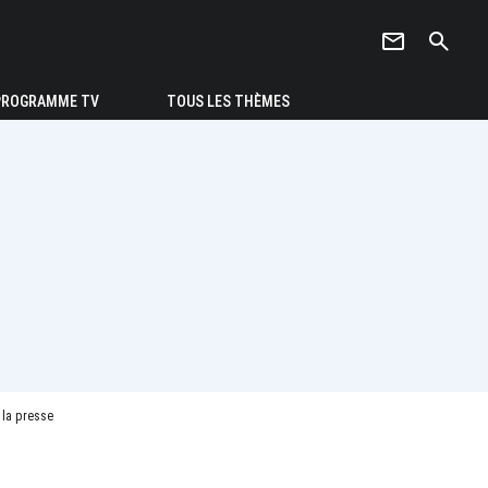
newsletter
search
PROGRAMME TV
TOUS LES THÈMES
 la presse