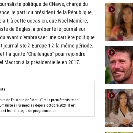
 journaliste politique de CNews, chargé du
player2
sance, le parti du président de la République,
elait, à cette occasion, que Noël Mamère,
ste de Bègles, a présenté le journal sur
qu'avant d'embrasser une carrière politique
ait journaliste à Europe 1 à la même période.
player2
tit a quitté "Challenges" pour rejoindre
el Macron à la présidentielle en 2017.
iste
player2
oire de l'histoire de "Motus" et la première visite de
urnaliste à Puremédias depuis octobre 2021. Il est
as et leur stratégie de programmation.