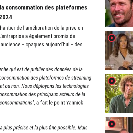
 la consommation des plateformes
 2024
antier de l'amélioration de la prise en
player2
L'entreprise a également promis de
d'audience – opaques aujourd'hui – des
he qui est de publier des données de la
a consommation des plateformes de streaming
player2
llent ou non. Nous déployons les technologies
 consommation des principaux acteurs de la
e consommations
", a fait le point Yannick
player2
 plus précise et la plus fine possible. Mais