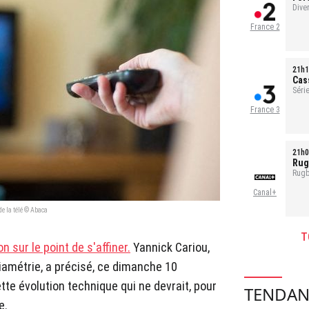
Ref
Dive
France 2
21h1
Cas
Série
1h35
France 3
21h0
Rug
Rugb
Canal+
e la télé © Abaca
T
 sur le point de s'affiner.
Yannick Cariou,
iamétrie, a précisé, ce dimanche 10
te évolution technique qui ne devrait, pour
TENDAN
e.