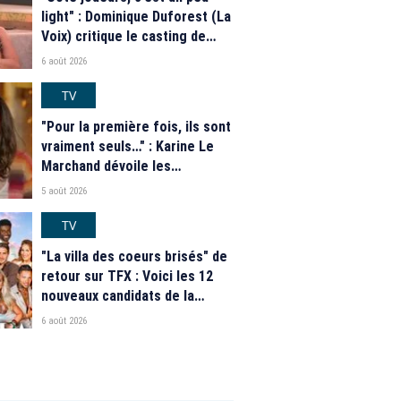
light" : Dominique Duforest (La
Voix) critique le casting de
"Secret Story" 2026
6 août 2026
TV
"Pour la première fois, ils sont
vraiment seuls…" : Karine Le
Marchand dévoile les
nouveautés des speed dating
5 août 2026
de "L'Amour est dans le pré"
2026
TV
"La villa des coeurs brisés" de
retour sur TFX : Voici les 12
nouveaux candidats de la
saison 2026
6 août 2026