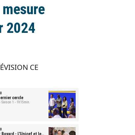
a mesure
r 2024
LÉVISION CE
0
ernier cercle
- Saison 1 - 1h15min.
0
t Boyard
- L'Unicef et le