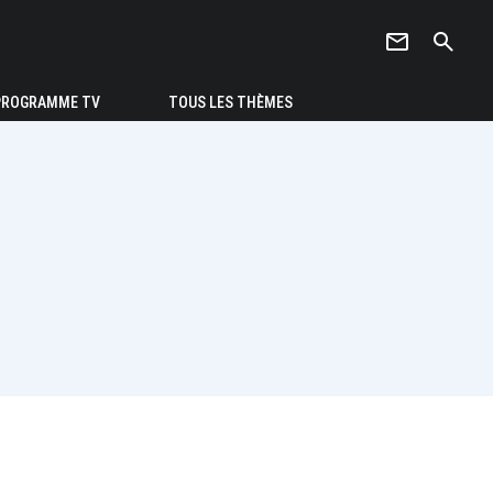
newsletter
search
PROGRAMME TV
TOUS LES THÈMES