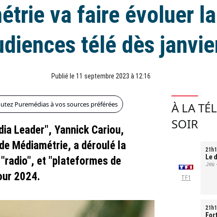
trie va faire évoluer l
udiences télé dès janvie
Publié le 11 septembre 2023 à 12:16
outez Puremédias à vos sources préférées
À LA TÉ
SOIR
dia Leader", Yannick Cariou,
de Médiamétrie, a déroulé la
21h1
Le d
, "radio", et "plateformes de
Jeu 
our 2024.
TF1
21h1
For