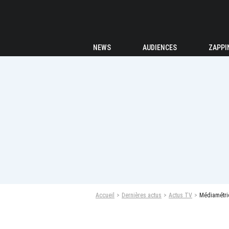
NEWS
AUDIENCES
ZAPPI
Accueil
Dernières actus
Actus TV
Médiamétrie