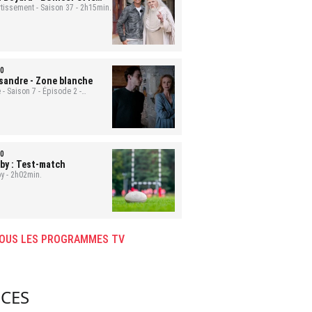
uge
rtissement - Saison 37 - 2h15min.
0
sandre
- Zone blanche
 - Saison 7 - Épisode 2 -
min.
0
by : Test-match
y - 2h02min.
OUS LES PROGRAMMES TV
CES