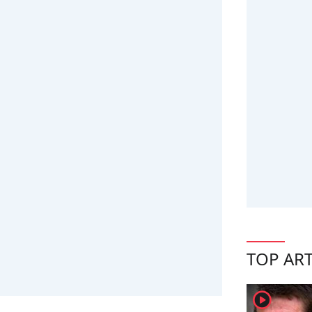
TOP ART
player2