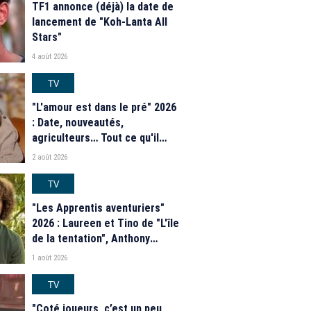
TF1 annonce (déjà) la date de
lancement de "Koh-Lanta All
Stars"
4 août 2026
TV
"L'amour est dans le pré" 2026
: Date, nouveautés,
agriculteurs… Tout ce qu'il
faut savoir sur la saison 21 du
2 août 2026
programme de M6
TV
"Les Apprentis aventuriers"
2026 : Laureen et Tino de "L'île
de la tentation", Anthony
Matéo, Jade Leboeuf... Le
1 août 2026
casting complet de la saison 9
de la télé-réalité de W9
TV
"Coté joueurs, c’est un peu