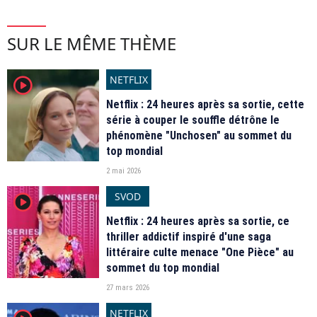
SUR LE MÊME THÈME
NETFLIX
player2
Netflix : 24 heures après sa sortie, cette
série à couper le souffle détrône le
phénomène "Unchosen" au sommet du
top mondial
2 mai 2026
SVOD
player2
Netflix : 24 heures après sa sortie, ce
thriller addictif inspiré d'une saga
littéraire culte menace "One Pièce" au
sommet du top mondial
27 mars 2026
NETFLIX