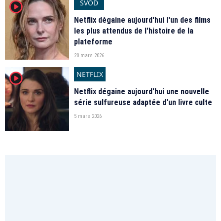
SVOD
player2
Netflix dégaine aujourd'hui l'un des films
les plus attendus de l'histoire de la
plateforme
20 mars 2026
NETFLIX
player2
Netflix dégaine aujourd'hui une nouvelle
série sulfureuse adaptée d'un livre culte
5 mars 2026