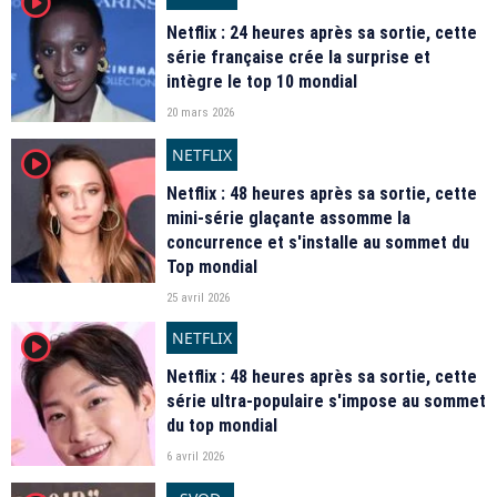
player2
Netflix : 24 heures après sa sortie, cette
série française crée la surprise et
intègre le top 10 mondial
20 mars 2026
NETFLIX
player2
Netflix : 48 heures après sa sortie, cette
mini-série glaçante assomme la
concurrence et s'installe au sommet du
Top mondial
25 avril 2026
NETFLIX
player2
Netflix : 48 heures après sa sortie, cette
série ultra-populaire s'impose au sommet
du top mondial
6 avril 2026