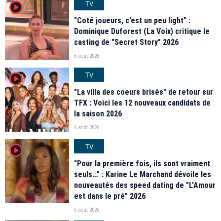
TV
player2
"Coté joueurs, c’est un peu light" :
Dominique Duforest (La Voix) critique le
casting de "Secret Story" 2026
6 août 2026
TV
player2
"La villa des coeurs brisés" de retour sur
TFX : Voici les 12 nouveaux candidats de
la saison 2026
6 août 2026
TV
player2
"Pour la première fois, ils sont vraiment
seuls…" : Karine Le Marchand dévoile les
nouveautés des speed dating de "L'Amour
est dans le pré" 2026
5 août 2026