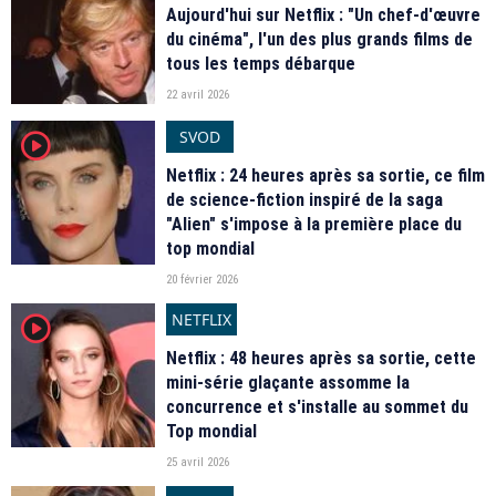
Aujourd'hui sur Netflix : "Un chef-d'œuvre
du cinéma", l'un des plus grands films de
tous les temps débarque
22 avril 2026
SVOD
player2
Netflix : 24 heures après sa sortie, ce film
de science-fiction inspiré de la saga
"Alien" s'impose à la première place du
top mondial
20 février 2026
NETFLIX
player2
Netflix : 48 heures après sa sortie, cette
mini-série glaçante assomme la
concurrence et s'installe au sommet du
Top mondial
25 avril 2026