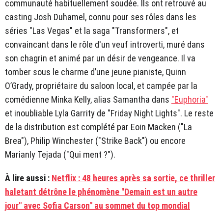
communauté habituellement soudée. Ils ont retrouvé au
casting Josh Duhamel, connu pour ses rôles dans les
séries "Las Vegas" et la saga "Transformers", et
convaincant dans le rôle d'un veuf introverti, muré dans
son chagrin et animé par un désir de vengeance. Il va
tomber sous le charme d’une jeune pianiste, Quinn
O’Grady, propriétaire du saloon local, et campée par la
comédienne Minka Kelly, alias Samantha dans
"Euphoria"
et inoubliable Lyla Garrity de "Friday Night Lights". Le reste
de la distribution est complété par Eoin Macken ("La
Brea"), Philip Winchester ("Strike Back") ou encore
Marianly Tejada ("Qui ment ?").
À lire aussi :
Netflix : 48 heures après sa sortie, ce thriller
haletant détrône le phénomène "Demain est un autre
jour" avec Sofia Carson" au sommet du top mondial