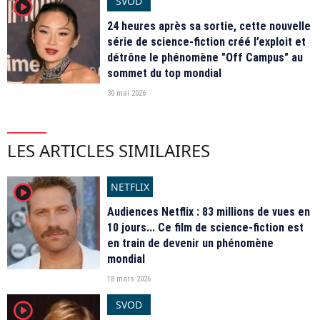
SVOD
player2
24 heures après sa sortie, cette nouvelle
série de science-fiction créé l’exploit et
détrône le phénomène "Off Campus" au
sommet du top mondial
30 mai 2026
LES ARTICLES SIMILAIRES
NETFLIX
player2
Audiences Netflix : 83 millions de vues en
10 jours... Ce film de science-fiction est
en train de devenir un phénomène
mondial
18 mars 2026
SVOD
player2