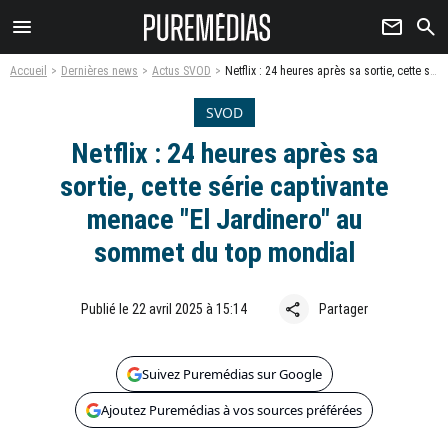
menu
newsletter
search
Accueil
Dernières news
Actus SVOD
Netflix : 24 heures après sa sortie, cette série captivante menace "El Jardinero" au sommet du top mondial
SVOD
Netflix : 24 heures après sa
sortie, cette série captivante
menace "El Jardinero" au
sommet du top mondial
share
Publié le 22 avril 2025 à 15:14
Partager
Suivez Puremédias sur Google
Ajoutez Puremédias à vos sources préférées