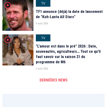
TV
player2
TF1 annonce (déjà) la date de lancement
de "Koh-Lanta All Stars"
4 août 2026
TV
player2
"L'amour est dans le pré" 2026 : Date,
nouveautés, agriculteurs… Tout ce qu'il
faut savoir sur la saison 21 du
programme de M6
2 août 2026
DERNIÈRES NEWS