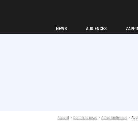
NEWS
AUDIENCES
ZAPPI
Accueil
Dernières news
Actus Audiences
Audi