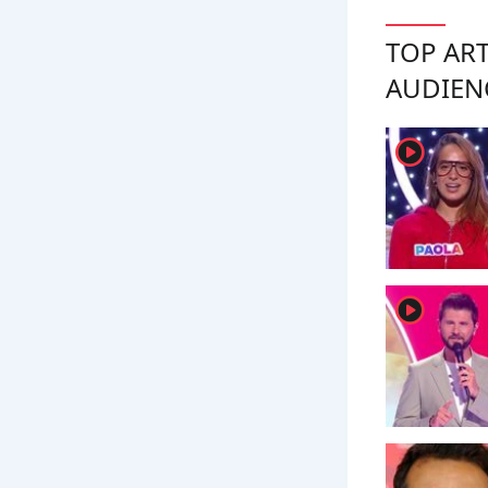
TOP ART
AUDIEN
player2
player2