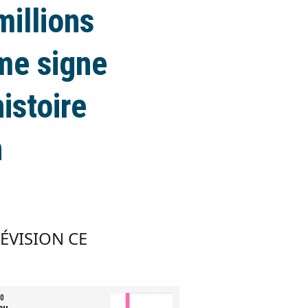
millions
rme signe
istoire
n
LÉVISION CE
0