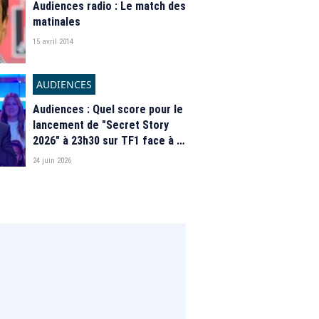
Audiences radio : Le match des
matinales
15 avril 2014
AUDIENCES
Audiences : Quel score pour le
lancement de "Secret Story
2026" à 23h30 sur TF1 face à la
Coupe du monde sur M6 ?
24 juin 2026