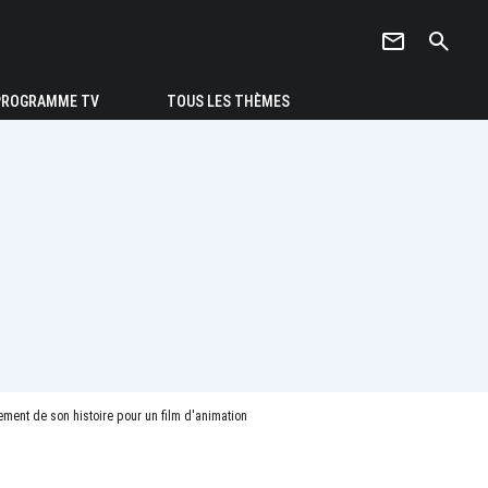
newsletter
search
PROGRAMME TV
TOUS LES THÈMES
cement de son histoire pour un film d'animation