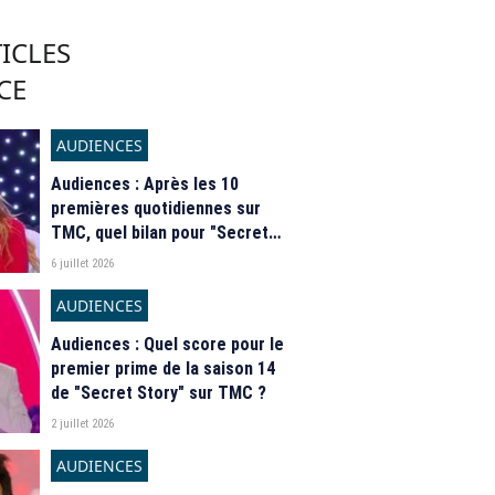
ICLES
CE
AUDIENCES
Audiences : Après les 10
premières quotidiennes sur
TMC, quel bilan pour "Secret
Story" 2026 ?
6 juillet 2026
AUDIENCES
Audiences : Quel score pour le
premier prime de la saison 14
de "Secret Story" sur TMC ?
2 juillet 2026
AUDIENCES