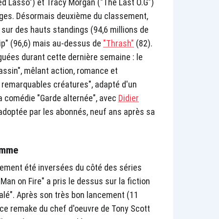
ed Lasso") et Tracy Morgan ("The Last O.G")
nages. Désormais deuxième du classement,
sur des hauts standings (94,6 millions de
ip" (96,6) mais au-dessus de
"Thrash"
(82).
guées durant cette dernière semaine : le
sassin", mêlant action, romance et
i remarquables créatures", adapté d'un
la comédie "Garde alternée", avec
Didier
 adoptée par les abonnés, neuf ans après sa
lamme
ement été inversées du côté des séries
an on Fire" a pris le dessus sur la fiction
alé". Après son très bon lancement (11
, ce remake du chef d'oeuvre de Tony Scott