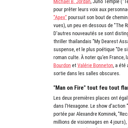
Michael B. Jordan
, Juno Temple ("T
pour prêter leurs voix aux person
"Apex"
poursuit son bout de chemin 
vues), un peu en dessous de "The R
D'autres nouveautés se sont distin
thriller thaïlandais "My Dearest As
suspense, et le plus poétique "De s
roman culte. À noter qu'en France, 
Bourdon
et
Valérie Bonneton
, a été
sortie dans les salles obscures.
"Man on Fire" tout feu tout f
Les deux premières places ont égal
dans l'Hexagone. Le show d'action "M
portée par Alexandre Kominek, "Rec
millions de visionnages en 4 jours)