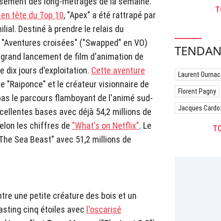
sement des long-métrages de la semaine.
T
en tête du Top 10
, "Apex" a été rattrapé par
ial. Destiné à prendre le relais du
, "Aventures croisées" ("Swapped" en VO)
TENDAN
us grand lancement de film d'animation de
e dix jours d'exploitation.
Cette aventure
Laurent Ournac
de "Raiponce" et le créateur visionnaire de
Florent Pagny
pas le parcours flamboyant de l'animé sud-
Jacques Cardo
xcellentes bases avec déjà 54,2 millions de
elon les chiffres de
"What's on Netflix"
. Le
TO
The Sea Beast" avec 51,2 millions de
ntre une petite créature des bois et un
sting cinq étoiles avec
l'oscarisé