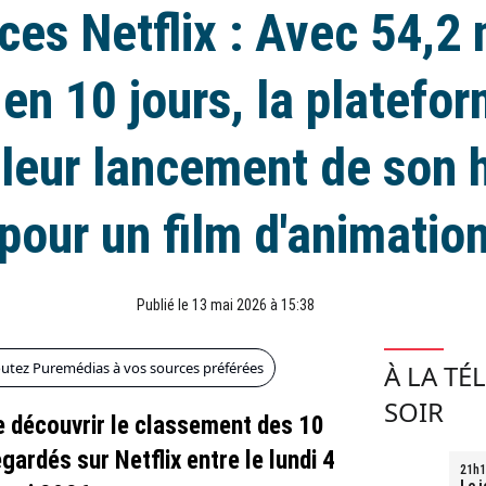
es Netflix : Avec 54,2 
en 10 jours, la platefo
lleur lancement de son h
pour un film d'animatio
Publié le 13 mai 2026 à 15:38
outez Puremédias à vos sources préférées
À LA TÉ
SOIR
 découvrir le classement des 10
egardés sur Netflix entre le lundi 4
21h1