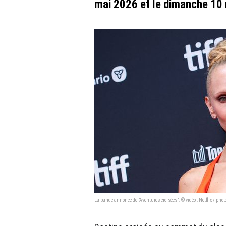
mai 2026 et le dimanche 10
La bande-annonce de "Aventures croisées". © vidéo : Netflix / ph