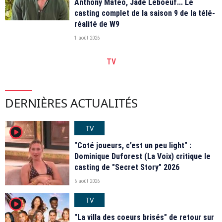
Anthony Matéo, Jade Leboeuf... Le
casting complet de la saison 9 de la télé-
réalité de W9
1 août 2026
TV
DERNIÈRES ACTUALITÉS
TV
player2
"Coté joueurs, c’est un peu light" :
Dominique Duforest (La Voix) critique le
casting de "Secret Story" 2026
6 août 2026
TV
player2
"La villa des coeurs brisés" de retour sur