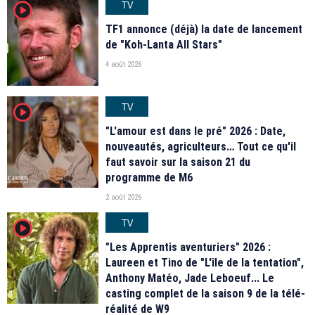
TV
player2
TF1 annonce (déjà) la date de lancement
de "Koh-Lanta All Stars"
4 août 2026
TV
player2
"L'amour est dans le pré" 2026 : Date,
nouveautés, agriculteurs… Tout ce qu'il
faut savoir sur la saison 21 du
programme de M6
2 août 2026
TV
player2
"Les Apprentis aventuriers" 2026 :
Laureen et Tino de "L'île de la tentation",
Anthony Matéo, Jade Leboeuf... Le
casting complet de la saison 9 de la télé-
réalité de W9