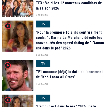
TFX : Voici les 12 nouveaux candidats de
la saison 2026
6 août 2026
TV
player2
"Pour la première fois, ils sont vraiment
seuls…" : Karine Le Marchand dévoile les
nouveautés des speed dating de "L'Amour
est dans le pré" 2026
5 août 2026
TV
player2
TF1 annonce (déjà) la date de lancement
de "Koh-Lanta All Stars"
4 août 2026
TV
player2
"L'amour est dans le pré" 2026 : Date,