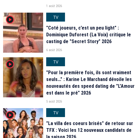
1 août 2026
TV
player2
"Coté joueurs, c’est un peu light" :
Dominique Duforest (La Voix) critique le
casting de "Secret Story" 2026
6 août 2026
TV
player2
"Pour la première fois, ils sont vraiment
seuls…" : Karine Le Marchand dévoile les
nouveautés des speed dating de "L'Amour
est dans le pré" 2026
5 août 2026
TV
player2
"La villa des coeurs brisés" de retour sur
TFX : Voici les 12 nouveaux candidats de
la saison 2026