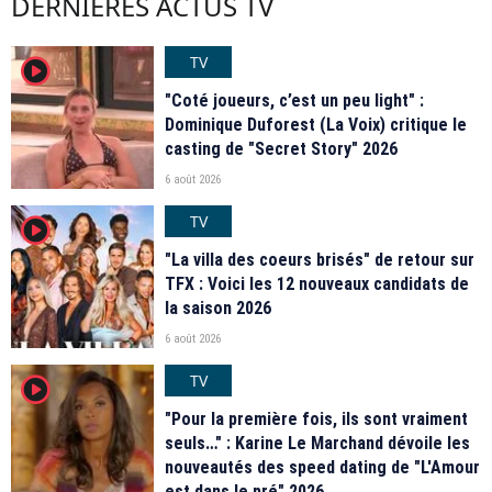
DERNIÈRES ACTUS TV
TV
player2
"Coté joueurs, c’est un peu light" :
Dominique Duforest (La Voix) critique le
casting de "Secret Story" 2026
6 août 2026
TV
player2
"La villa des coeurs brisés" de retour sur
TFX : Voici les 12 nouveaux candidats de
la saison 2026
6 août 2026
TV
player2
"Pour la première fois, ils sont vraiment
seuls…" : Karine Le Marchand dévoile les
nouveautés des speed dating de "L'Amour
est dans le pré" 2026