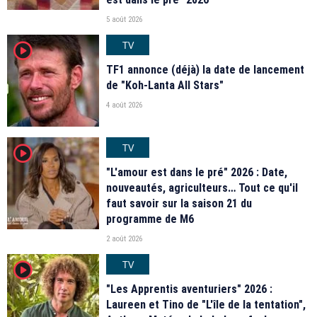
5 août 2026
TV
player2
TF1 annonce (déjà) la date de lancement
de "Koh-Lanta All Stars"
4 août 2026
TV
player2
"L'amour est dans le pré" 2026 : Date,
nouveautés, agriculteurs… Tout ce qu'il
faut savoir sur la saison 21 du
programme de M6
2 août 2026
TV
player2
"Les Apprentis aventuriers" 2026 :
Laureen et Tino de "L'île de la tentation",