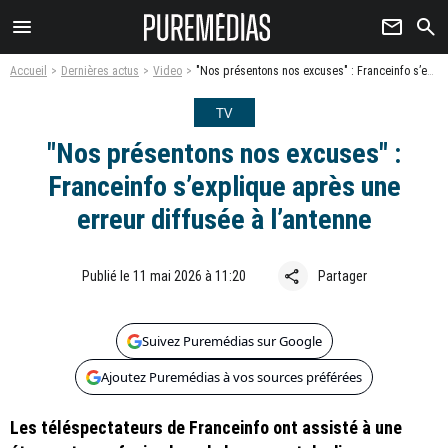
menu
newsletter
search
Accueil
Dernières actus
Video
"Nos présentons nos excuses" : Franceinfo s’explique après une erreur diffusée à l’antenne
TV
"Nos présentons nos excuses" :
Franceinfo s’explique après une
erreur diffusée à l’antenne
share
Publié le 11 mai 2026 à 11:20
Partager
Suivez Puremédias sur Google
Ajoutez Puremédias à vos sources préférées
Les téléspectateurs de Franceinfo ont assisté à une