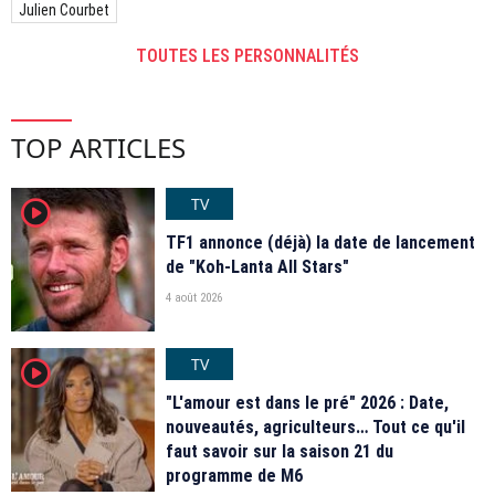
Julien Courbet
TOUTES LES PERSONNALITÉS
TOP ARTICLES
TV
player2
TF1 annonce (déjà) la date de lancement
de "Koh-Lanta All Stars"
4 août 2026
TV
player2
"L'amour est dans le pré" 2026 : Date,
nouveautés, agriculteurs… Tout ce qu'il
faut savoir sur la saison 21 du
programme de M6