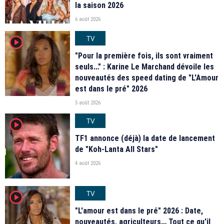
la saison 2026
6 août 2026
TV
player2
"Pour la première fois, ils sont vraiment
seuls…" : Karine Le Marchand dévoile les
nouveautés des speed dating de "L'Amour
est dans le pré" 2026
5 août 2026
TV
player2
TF1 annonce (déjà) la date de lancement
de "Koh-Lanta All Stars"
4 août 2026
TV
player2
"L'amour est dans le pré" 2026 : Date,
nouveautés, agriculteurs… Tout ce qu'il