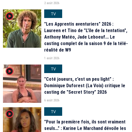
2 août 2026
TV
player2
"Les Apprentis aventuriers" 2026 :
Laureen et Tino de "L'île de la tentation",
Anthony Matéo, Jade Leboeuf... Le
casting complet de la saison 9 de la télé-
réalité de W9
1 août 2026
TV
player2
"Coté joueurs, c’est un peu light" :
Dominique Duforest (La Voix) critique le
casting de "Secret Story" 2026
6 août 2026
TV
player2
"Pour la première fois, ils sont vraiment
seuls…" : Karine Le Marchand dévoile les