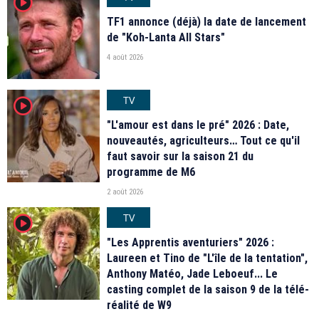
player2
TF1 annonce (déjà) la date de lancement
de "Koh-Lanta All Stars"
4 août 2026
TV
player2
"L'amour est dans le pré" 2026 : Date,
nouveautés, agriculteurs… Tout ce qu'il
faut savoir sur la saison 21 du
programme de M6
2 août 2026
TV
player2
"Les Apprentis aventuriers" 2026 :
Laureen et Tino de "L'île de la tentation",
Anthony Matéo, Jade Leboeuf... Le
casting complet de la saison 9 de la télé-
réalité de W9