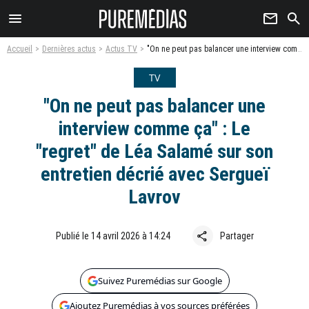
menu
newsletter
search
Accueil
Dernières actus
Actus TV
"On ne peut pas balancer une interview comme ça" : Le "regret" de Léa Salamé sur son entretien décrié avec Sergueï Lavrov
TV
"On ne peut pas balancer une
interview comme ça" : Le
"regret" de Léa Salamé sur son
entretien décrié avec Sergueï
Lavrov
share
Publié le 14 avril 2026 à 14:24
Partager
Suivez Puremédias sur Google
Ajoutez Puremédias à vos sources préférées