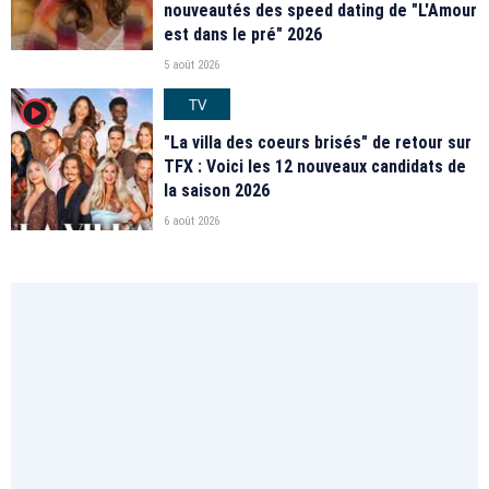
nouveautés des speed dating de "L'Amour
est dans le pré" 2026
5 août 2026
TV
player2
"La villa des coeurs brisés" de retour sur
TFX : Voici les 12 nouveaux candidats de
la saison 2026
6 août 2026