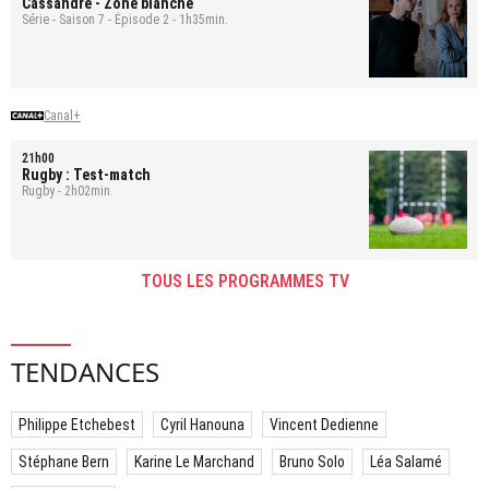
Cassandre
- Zone blanche
Série - Saison 7 - Épisode 2 - 1h35min.
Canal+
21h00
Rugby : Test-match
Rugby - 2h02min.
TOUS LES PROGRAMMES TV
TENDANCES
Philippe Etchebest
Cyril Hanouna
Vincent Dedienne
Stéphane Bern
Karine Le Marchand
Bruno Solo
Léa Salamé