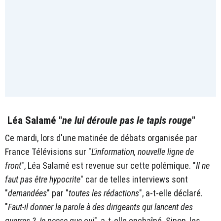
Léa Salamé "
ne lui déroule pas le tapis rouge
"
Ce mardi, lors d'une matinée de débats organisée par
France Télévisions sur "
L'information, nouvelle ligne de
front
", Léa Salamé est revenue sur cette polémique. "
Il ne
faut pas être hypocrite
" car de telles interviews sont
"
demandées
" par "
toutes les rédactions
", a-t-elle déclaré.
"
Faut-il donner la parole à des dirigeants qui lancent des
guerres ? Je pense que oui
", a-t-elle enchaîné. Sinon, les