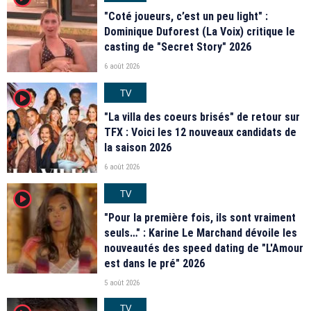
"Coté joueurs, c’est un peu light" :
Dominique Duforest (La Voix) critique le
casting de "Secret Story" 2026
6 août 2026
TV
player2
"La villa des coeurs brisés" de retour sur
TFX : Voici les 12 nouveaux candidats de
la saison 2026
6 août 2026
TV
player2
"Pour la première fois, ils sont vraiment
seuls…" : Karine Le Marchand dévoile les
nouveautés des speed dating de "L'Amour
est dans le pré" 2026
5 août 2026
TV