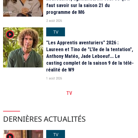
faut savoir sur la saison 21 du
programme de M6
2 août 2026
TV
player2
"Les Apprentis aventuriers" 2026 :
Laureen et Tino de "L'île de la tentation",
Anthony Matéo, Jade Leboeuf... Le
casting complet de la saison 9 de la télé-
réalité de W9
1 août 2026
TV
DERNIÈRES ACTUALITÉS
TV
player2