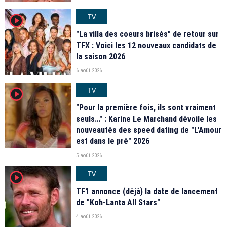
TV
player2
"La villa des coeurs brisés" de retour sur
TFX : Voici les 12 nouveaux candidats de
la saison 2026
6 août 2026
TV
player2
"Pour la première fois, ils sont vraiment
seuls…" : Karine Le Marchand dévoile les
nouveautés des speed dating de "L'Amour
est dans le pré" 2026
5 août 2026
TV
player2
TF1 annonce (déjà) la date de lancement
de "Koh-Lanta All Stars"
4 août 2026