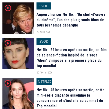
SVOD
player2
Aujourd'hui sur Netflix : "Un chef-d'œuvre
du cinéma", l'un des plus grands films de
tous les temps débarque
22 avril 2026
SVOD
player2
Netflix : 24 heures après sa sortie, ce film
de science-fiction inspiré de la saga
"Alien" s'impose à la première place du
top mondial
20 février 2026
NETFLIX
player2
Netflix : 48 heures après sa sortie, cette
mini-série glaçante assomme la
concurrence et s'installe au sommet du
Top mondial