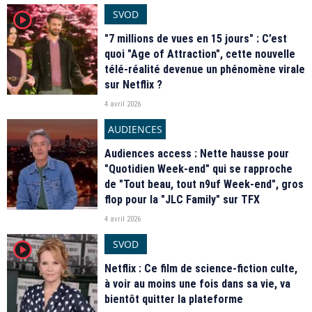
SVOD
player2
"7 millions de vues en 15 jours" : C’est
quoi "Age of Attraction", cette nouvelle
télé-réalité devenue un phénomène virale
sur Netflix ?
4 avril 2026
AUDIENCES
Audiences access : Nette hausse pour
"Quotidien Week-end" qui se rapproche
de "Tout beau, tout n9uf Week-end", gros
flop pour la "JLC Family" sur TFX
4 avril 2026
SVOD
player2
Netflix : Ce film de science-fiction culte,
à voir au moins une fois dans sa vie, va
bientôt quitter la plateforme