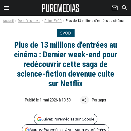
menu
newsletter
search
Accueil
Dernières news
Actus SVOD
Plus de 13 millions d'entrées au cinéma : Dernier week-end pour redécouvrir cette saga de science-fiction devenue culte sur Netflix
SVOD
Plus de 13 millions d'entrées au
cinéma : Dernier week-end pour
redécouvrir cette saga de
science-fiction devenue culte
sur Netflix
share
Publié le 1 mai 2026 à 13:50
Partager
Suivez Puremédias sur Google
Ajoutez Puremédias à vos sources préférées