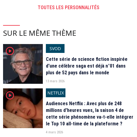
TOUTES LES PERSONNALITÉS
SUR LE MÊME THÈME
SVOD
player2
Cette série de science fiction inspirée
d'une célèbre saga est déjà n°01 dans
plus de 52 pays dans le monde
13 mars 2026
NETFLIX
player2
Audiences Netflix : Avec plus de 248
millions d'heures vues, la saison 4 de
cette série phénomène va-t-elle intégrer
le Top 10 all-time de la plateforme ?
4 mars 2026