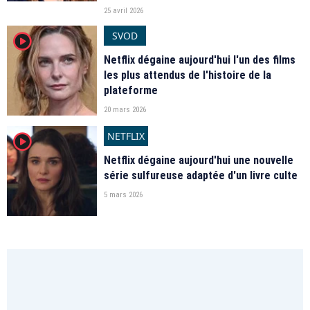
25 avril 2026
SVOD
player2
Netflix dégaine aujourd'hui l'un des films
les plus attendus de l'histoire de la
plateforme
20 mars 2026
NETFLIX
player2
Netflix dégaine aujourd'hui une nouvelle
série sulfureuse adaptée d'un livre culte
5 mars 2026