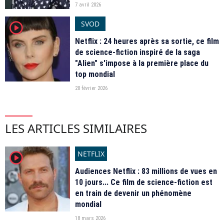
7 avril 2026
SVOD
player2
Netflix : 24 heures après sa sortie, ce film
de science-fiction inspiré de la saga
"Alien" s'impose à la première place du
top mondial
20 février 2026
LES ARTICLES SIMILAIRES
NETFLIX
player2
Audiences Netflix : 83 millions de vues en
10 jours... Ce film de science-fiction est
en train de devenir un phénomène
mondial
18 mars 2026