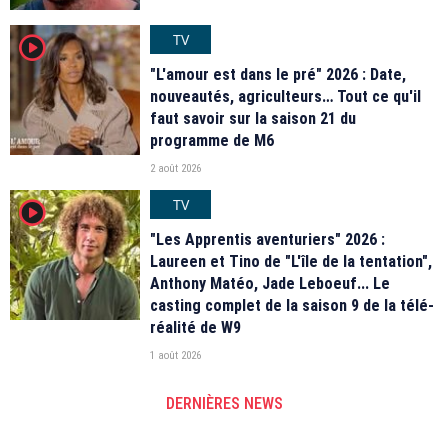
TV
player2
"L'amour est dans le pré" 2026 : Date,
nouveautés, agriculteurs… Tout ce qu'il
faut savoir sur la saison 21 du
programme de M6
2 août 2026
TV
player2
"Les Apprentis aventuriers" 2026 :
Laureen et Tino de "L'île de la tentation",
Anthony Matéo, Jade Leboeuf... Le
casting complet de la saison 9 de la télé-
réalité de W9
1 août 2026
DERNIÈRES NEWS