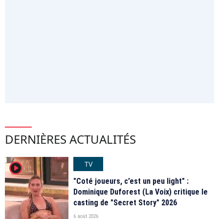
DERNIÈRES ACTUALITÉS
TV
player2
"Coté joueurs, c’est un peu light" :
Dominique Duforest (La Voix) critique le
casting de "Secret Story" 2026
6 août 2026