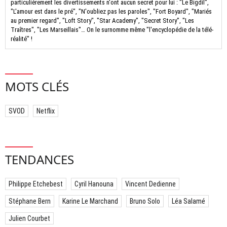
particulièrement les divertissements n'ont aucun secret pour lui : "Le Bigdil",
"L'amour est dans le pré", "N'oubliez pas les paroles", "Fort Boyard", "Mariés
au premier regard", "Loft Story", "Star Academy", "Secret Story", "Les
Traîtres", "Les Marseillais"… On le surnomme même "l'encyclopédie de la télé-
réalité" !
MOTS CLÉS
SVOD
Netflix
TENDANCES
Philippe Etchebest
Cyril Hanouna
Vincent Dedienne
Stéphane Bern
Karine Le Marchand
Bruno Solo
Léa Salamé
Julien Courbet