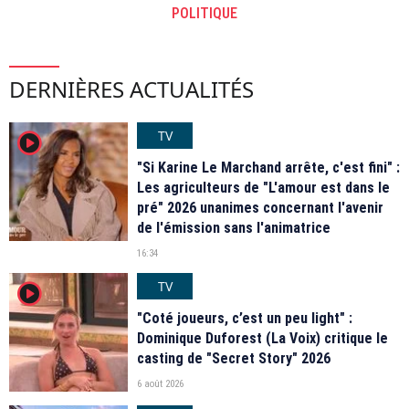
POLITIQUE
DERNIÈRES ACTUALITÉS
TV
player2
"Si Karine Le Marchand arrête, c'est fini" :
Les agriculteurs de "L'amour est dans le
pré" 2026 unanimes concernant l'avenir
de l'émission sans l'animatrice
16:34
TV
player2
"Coté joueurs, c’est un peu light" :
Dominique Duforest (La Voix) critique le
casting de "Secret Story" 2026
6 août 2026