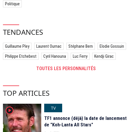
Politique
TENDANCES
Guillaume Pley
Laurent Ournac
Stéphane Bern
Elodie Gossuin
Philippe Etchebest
Cyril Hanouna
Luc Ferry
Kendji Girac
TOUTES LES PERSONNALITÉS
TOP ARTICLES
TV
player2
TF1 annonce (déjà) la date de lancement
de "Koh-Lanta All Stars"