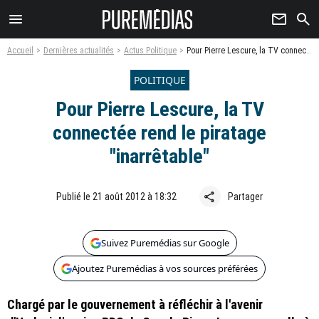
menu
newsletter
search
Accueil
Dernières actualités
Actus Politique
Pour Pierre Lescure, la TV connectée rend le piratage "inarrêtable"
POLITIQUE
Pour Pierre Lescure, la TV
connectée rend le piratage
"inarrêtable"
share
Publié le 21 août 2012 à 18:32
Partager
Suivez Puremédias sur Google
Ajoutez Puremédias à vos sources préférées
Chargé par le gouvernement à réfléchir à l'avenir