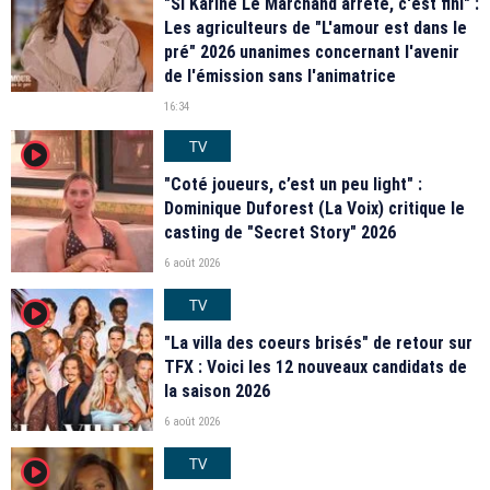
"Si Karine Le Marchand arrête, c'est fini" :
Les agriculteurs de "L'amour est dans le
pré" 2026 unanimes concernant l'avenir
de l'émission sans l'animatrice
16:34
TV
player2
"Coté joueurs, c’est un peu light" :
Dominique Duforest (La Voix) critique le
casting de "Secret Story" 2026
6 août 2026
TV
player2
"La villa des coeurs brisés" de retour sur
TFX : Voici les 12 nouveaux candidats de
la saison 2026
6 août 2026
TV
player2