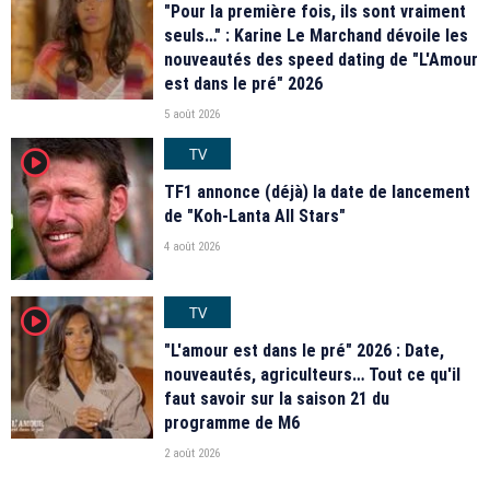
"Pour la première fois, ils sont vraiment
seuls…" : Karine Le Marchand dévoile les
nouveautés des speed dating de "L'Amour
est dans le pré" 2026
5 août 2026
TV
player2
TF1 annonce (déjà) la date de lancement
de "Koh-Lanta All Stars"
4 août 2026
TV
player2
"L'amour est dans le pré" 2026 : Date,
nouveautés, agriculteurs… Tout ce qu'il
faut savoir sur la saison 21 du
programme de M6
2 août 2026