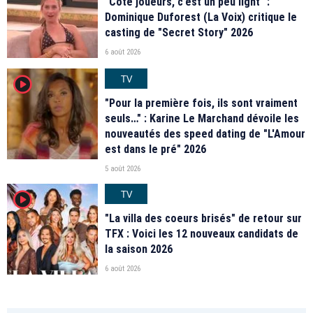
"Coté joueurs, c’est un peu light" :
Dominique Duforest (La Voix) critique le
casting de "Secret Story" 2026
6 août 2026
TV
player2
"Pour la première fois, ils sont vraiment
seuls…" : Karine Le Marchand dévoile les
nouveautés des speed dating de "L'Amour
est dans le pré" 2026
5 août 2026
TV
player2
"La villa des coeurs brisés" de retour sur
TFX : Voici les 12 nouveaux candidats de
la saison 2026
6 août 2026