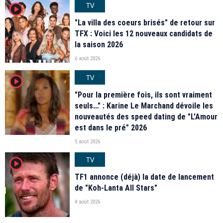
TV
player2
"La villa des coeurs brisés" de retour sur
TFX : Voici les 12 nouveaux candidats de
la saison 2026
6 août 2026
TV
player2
"Pour la première fois, ils sont vraiment
seuls…" : Karine Le Marchand dévoile les
nouveautés des speed dating de "L'Amour
est dans le pré" 2026
5 août 2026
TV
player2
TF1 annonce (déjà) la date de lancement
de "Koh-Lanta All Stars"
4 août 2026