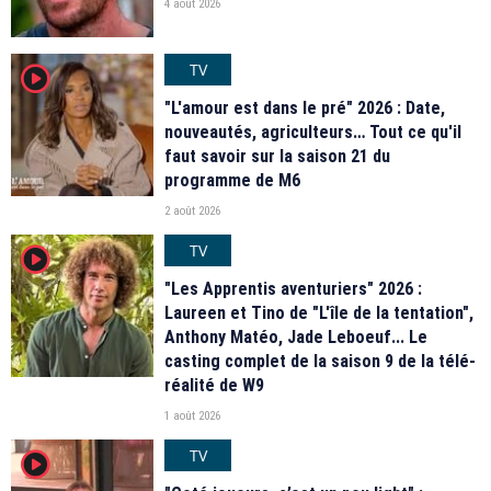
4 août 2026
TV
player2
"L'amour est dans le pré" 2026 : Date,
nouveautés, agriculteurs… Tout ce qu'il
faut savoir sur la saison 21 du
programme de M6
2 août 2026
TV
player2
"Les Apprentis aventuriers" 2026 :
Laureen et Tino de "L'île de la tentation",
Anthony Matéo, Jade Leboeuf... Le
casting complet de la saison 9 de la télé-
réalité de W9
1 août 2026
TV
player2