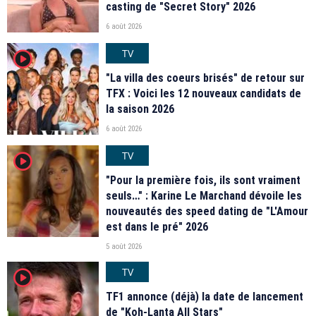
casting de "Secret Story" 2026
6 août 2026
TV
player2
"La villa des coeurs brisés" de retour sur
TFX : Voici les 12 nouveaux candidats de
la saison 2026
6 août 2026
TV
player2
"Pour la première fois, ils sont vraiment
seuls…" : Karine Le Marchand dévoile les
nouveautés des speed dating de "L'Amour
est dans le pré" 2026
5 août 2026
TV
player2
TF1 annonce (déjà) la date de lancement
de "Koh-Lanta All Stars"