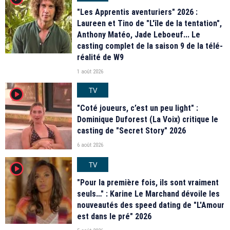
"Les Apprentis aventuriers" 2026 :
Laureen et Tino de "L'île de la tentation",
Anthony Matéo, Jade Leboeuf... Le
casting complet de la saison 9 de la télé-
réalité de W9
1 août 2026
TV
player2
"Coté joueurs, c’est un peu light" :
Dominique Duforest (La Voix) critique le
casting de "Secret Story" 2026
6 août 2026
TV
player2
"Pour la première fois, ils sont vraiment
seuls…" : Karine Le Marchand dévoile les
nouveautés des speed dating de "L'Amour
est dans le pré" 2026