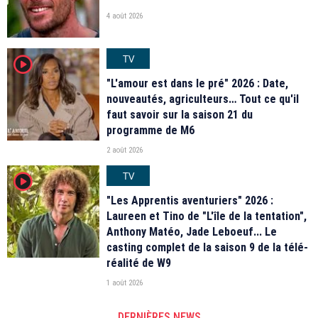
4 août 2026
TV
player2
"L'amour est dans le pré" 2026 : Date,
nouveautés, agriculteurs… Tout ce qu'il
faut savoir sur la saison 21 du
programme de M6
2 août 2026
TV
player2
"Les Apprentis aventuriers" 2026 :
Laureen et Tino de "L'île de la tentation",
Anthony Matéo, Jade Leboeuf... Le
casting complet de la saison 9 de la télé-
réalité de W9
1 août 2026
DERNIÈRES NEWS