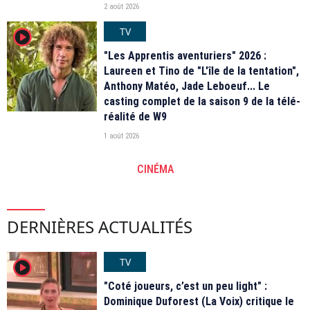
2 août 2026
TV
player2
"Les Apprentis aventuriers" 2026 :
Laureen et Tino de "L'île de la tentation",
Anthony Matéo, Jade Leboeuf... Le
casting complet de la saison 9 de la télé-
réalité de W9
1 août 2026
CINÉMA
DERNIÈRES ACTUALITÉS
TV
player2
"Coté joueurs, c’est un peu light" :
Dominique Duforest (La Voix) critique le