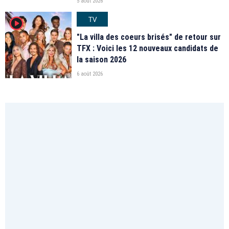
5 août 2026
TV
player2
"La villa des coeurs brisés" de retour sur
TFX : Voici les 12 nouveaux candidats de
la saison 2026
6 août 2026