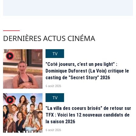
DERNIÈRES ACTUS CINÉMA
TV
player2
"Coté joueurs, c’est un peu light" :
Dominique Duforest (La Voix) critique le
casting de "Secret Story" 2026
6 août 2026
TV
player2
"La villa des coeurs brisés" de retour sur
TFX : Voici les 12 nouveaux candidats de
la saison 2026
6 août 2026