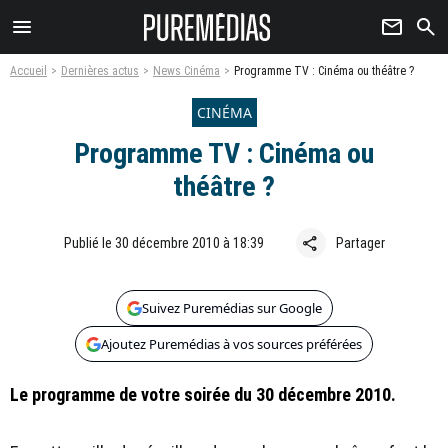
menu
newsletter
search
Accueil
Dernières actus
News Cinéma
Programme TV : Cinéma ou théâtre ?
CINÉMA
Programme TV : Cinéma ou
théâtre ?
share
Publié le 30 décembre 2010 à 18:39
Partager
Suivez Puremédias sur Google
Ajoutez Puremédias à vos sources préférées
Le programme de votre soirée du 30 décembre 2010.