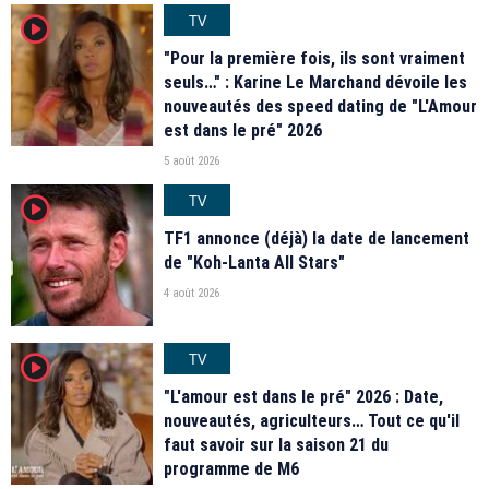
TV
player2
"Pour la première fois, ils sont vraiment
seuls…" : Karine Le Marchand dévoile les
nouveautés des speed dating de "L'Amour
est dans le pré" 2026
5 août 2026
TV
player2
TF1 annonce (déjà) la date de lancement
de "Koh-Lanta All Stars"
4 août 2026
TV
player2
"L'amour est dans le pré" 2026 : Date,
nouveautés, agriculteurs… Tout ce qu'il
faut savoir sur la saison 21 du
programme de M6