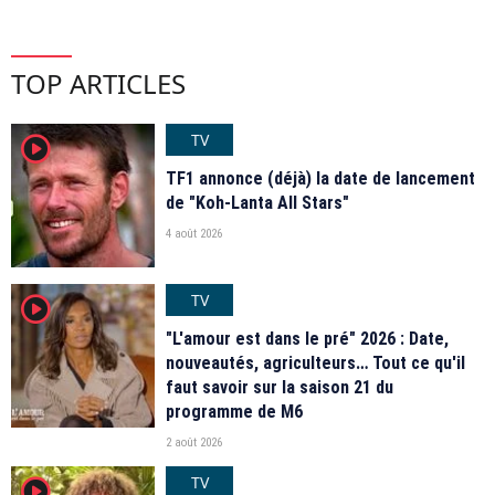
TOP ARTICLES
TV
player2
TF1 annonce (déjà) la date de lancement
de "Koh-Lanta All Stars"
4 août 2026
TV
player2
"L'amour est dans le pré" 2026 : Date,
nouveautés, agriculteurs… Tout ce qu'il
faut savoir sur la saison 21 du
programme de M6
2 août 2026
TV
player2