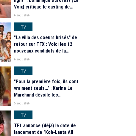
light" : Dominique Duforest (La
Voix) critique le casting de
"Secret Story" 2026
6 août 2026
TV
"La villa des coeurs brisés" de
retour sur TFX : Voici les 12
nouveaux candidats de la
saison 2026
6 août 2026
TV
"Pour la première fois, ils sont
vraiment seuls…" : Karine Le
Marchand dévoile les
nouveautés des speed dating
5 août 2026
de "L'Amour est dans le pré"
2026
TV
TF1 annonce (déjà) la date de
lancement de "Koh-Lanta All