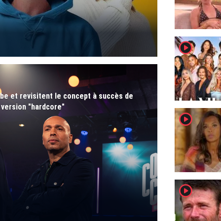
player2
be et revisitent le concept à succès de
 version "hardcore"
player2
player2