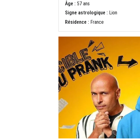
Âge :
57 ans
Signe astrologique :
Lion
Résidence :
France