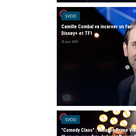
player2
SVOD
Camille Combal va incarner un fant
Disney+ et TF1
25 juin 2024
player2
SVOD
"Comedy Class" : Amazon Prime Vid