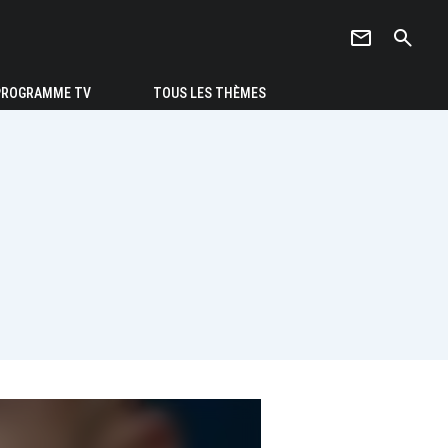
newsletter
search
PROGRAMME TV
TOUS LES THÈMES