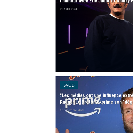
l'humour avec Eric Judor et Ramzy 
26 avril 2024
SVOD
"Les médias ont une influence extrê
Ragnar Le Breton exprime son "dégo
10 décembre 2023