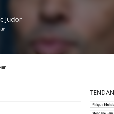
ic Judor
eur
PHIE
TENDAN
Philippe Etche
Stéphane Bern