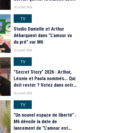
secrets ce soir ? Les
30 juillet 2026
estimations de notre sondage
TV
Studio Danielle et Arthur
débarquent dans "L’amour vu
du pré" sur M6
29 juillet 2026
TV
"Secret Story" 2026 : Arthur,
Léonie et Paola nommés... Qui
doit rester ? Votez dans notre
sondage
28 juillet 2026
TV
"Un nouvel espace de liberté" :
M6 dévoile la date de
lancement de "L'amour est