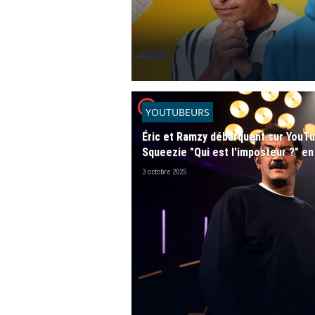
player2
YOUTUBEURS
Éric et Ramzy débarquent sur YouTu
Squeezie "Qui est l'imposteur ?" en
3 octobre 2025