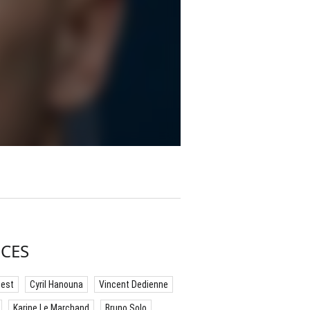
CES
best
Cyril Hanouna
Vincent Dedienne
Karine Le Marchand
Bruno Solo