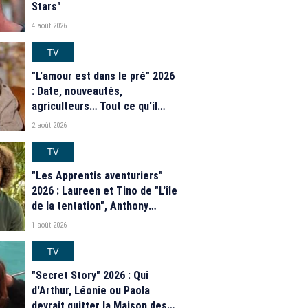
Stars"
4 août 2026
TV
"L'amour est dans le pré" 2026
: Date, nouveautés,
agriculteurs… Tout ce qu'il
faut savoir sur la saison 21 du
2 août 2026
programme de M6
TV
"Les Apprentis aventuriers"
2026 : Laureen et Tino de "L'île
de la tentation", Anthony
Matéo, Jade Leboeuf... Le
1 août 2026
casting complet de la saison 9
de la télé-réalité de W9
TV
"Secret Story" 2026 : Qui
d'Arthur, Léonie ou Paola
devrait quitter la Maison des