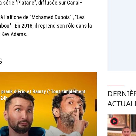
la série "Platane", diffusée sur Canal+
 à l'affiche de "Mohamed Dubois" , "Les
ibou" . En 2018, il reprend son rôle dans la
de Kev Adams.
S
DERNIÈ
er prank d'Eric et Ramzy ("Tout simplement
 24h
ACTUAL
player2