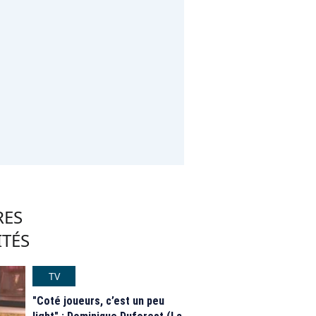
RES
ITÉS
TV
"Coté joueurs, c’est un peu