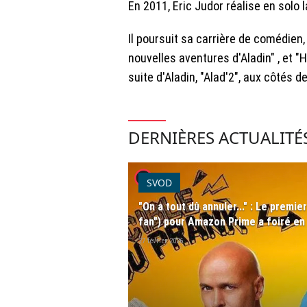
En 2011, Eric Judor réalise en solo 
Il poursuit sa carrière de comédien,
nouvelles aventures d'Aladin" , et "H
suite d'Aladin, "Alad'2", aux côtés 
DERNIÈRES ACTUALITÉ
player2
SVOD
"On a tout dû annuler..." : Le premi
fan") pour Amazon Prime a foiré en
27 février 2026