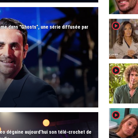
player2
ôme dans "Ghosts", une série diffusée par
player2
player2
eo dégaine aujourd'hui son télé-crochet de