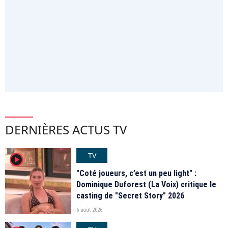
DERNIÈRES ACTUS TV
TV
player2
"Coté joueurs, c’est un peu light" :
Dominique Duforest (La Voix) critique le
casting de "Secret Story" 2026
6 août 2026