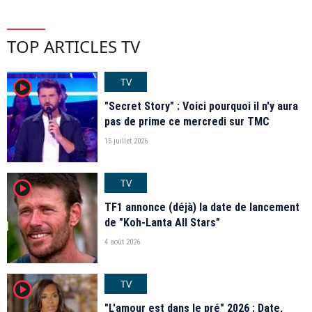
TOP ARTICLES TV
TV
player2
"Secret Story" : Voici pourquoi il n'y aura
pas de prime ce mercredi sur TMC
15 juillet 2026
TV
player2
TF1 annonce (déjà) la date de lancement
de "Koh-Lanta All Stars"
4 août 2026
TV
player2
"L'amour est dans le pré" 2026 : Date,