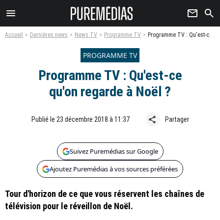
menu
newsletter
search
Accueil
Dernières news
News TV
Programme TV
Programme TV : Qu'est-ce qu'on regarde à Noël ?
PROGRAMME TV
Programme TV : Qu'est-ce
qu'on regarde à Noël ?
share
Publié le 23 décembre 2018 à 11:37
Partager
Suivez Puremédias sur Google
Ajoutez Puremédias à vos sources préférées
Tour d'horizon de ce que vous réservent les chaînes de
télévision pour le réveillon de Noël.