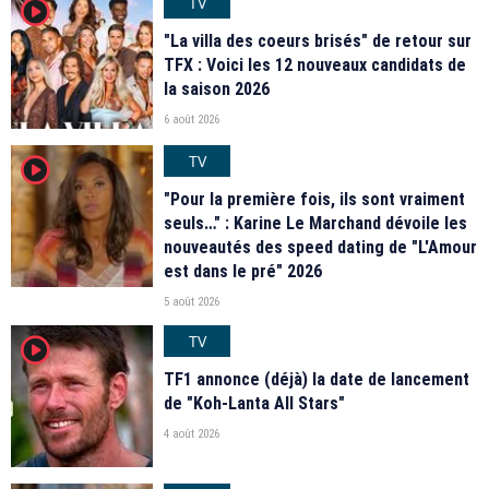
TV
player2
"La villa des coeurs brisés" de retour sur
TFX : Voici les 12 nouveaux candidats de
la saison 2026
6 août 2026
TV
player2
"Pour la première fois, ils sont vraiment
seuls…" : Karine Le Marchand dévoile les
nouveautés des speed dating de "L'Amour
est dans le pré" 2026
5 août 2026
TV
player2
TF1 annonce (déjà) la date de lancement
de "Koh-Lanta All Stars"
4 août 2026