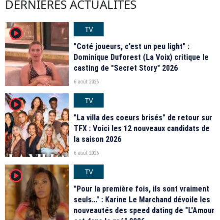
DERNIÈRES ACTUALITÉS
TV
player2
"Coté joueurs, c’est un peu light" :
Dominique Duforest (La Voix) critique le
casting de "Secret Story" 2026
6 août 2026
TV
player2
"La villa des coeurs brisés" de retour sur
TFX : Voici les 12 nouveaux candidats de
la saison 2026
6 août 2026
TV
player2
"Pour la première fois, ils sont vraiment
seuls…" : Karine Le Marchand dévoile les
nouveautés des speed dating de "L'Amour