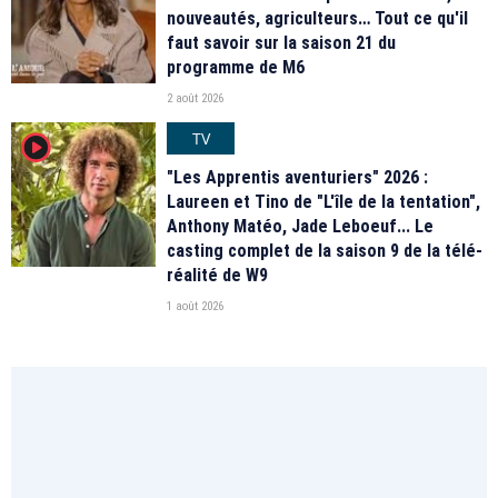
nouveautés, agriculteurs… Tout ce qu'il
faut savoir sur la saison 21 du
programme de M6
2 août 2026
TV
player2
"Les Apprentis aventuriers" 2026 :
Laureen et Tino de "L'île de la tentation",
Anthony Matéo, Jade Leboeuf... Le
casting complet de la saison 9 de la télé-
réalité de W9
1 août 2026