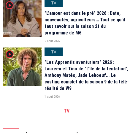
TV
player2
"L'amour est dans le pré" 2026 : Date,
nouveautés, agriculteurs… Tout ce qu'il
faut savoir sur la saison 21 du
programme de M6
2 août 2026
TV
player2
"Les Apprentis aventuriers" 2026 :
Laureen et Tino de "L'île de la tentation",
Anthony Matéo, Jade Leboeuf... Le
casting complet de la saison 9 de la télé-
réalité de W9
1 août 2026
TV