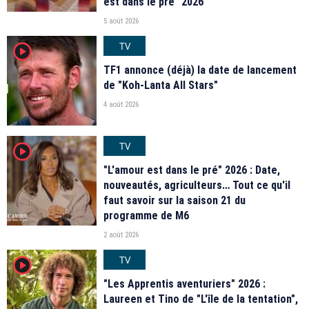
est dans le pré" 2026
5 août 2026
TV
player2
TF1 annonce (déjà) la date de lancement
de "Koh-Lanta All Stars"
4 août 2026
TV
player2
"L'amour est dans le pré" 2026 : Date,
nouveautés, agriculteurs… Tout ce qu'il
faut savoir sur la saison 21 du
programme de M6
2 août 2026
TV
player2
"Les Apprentis aventuriers" 2026 :
Laureen et Tino de "L'île de la tentation",