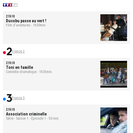
TF1
21h10
Ducobu passe au vert !
Film d'aventures - 1h30min.
France 2
21h10
Toni en famille
Comédie dramatique - 1h35min.
France 3
21h10
Association criminelle
Série - Saison 1 - Épisode 1 - 50 min.