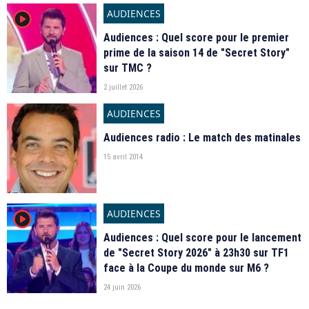
AUDIENCES
player2
Audiences : Quel score pour le premier
prime de la saison 14 de "Secret Story"
sur TMC ?
2 juillet 2026
AUDIENCES
Audiences radio : Le match des matinales
15 avril 2014
AUDIENCES
player2
Audiences : Quel score pour le lancement
de "Secret Story 2026" à 23h30 sur TF1
face à la Coupe du monde sur M6 ?
24 juin 2026