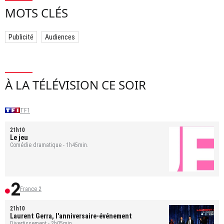
MOTS CLÉS
Publicité
Audiences
À LA TÉLÉVISION CE SOIR
TF1
21h10
Le jeu
Comédie dramatique - 1h45min.
France 2
21h10
Laurent Gerra, l'anniversaire-événement
Divertissement - 2h05min.