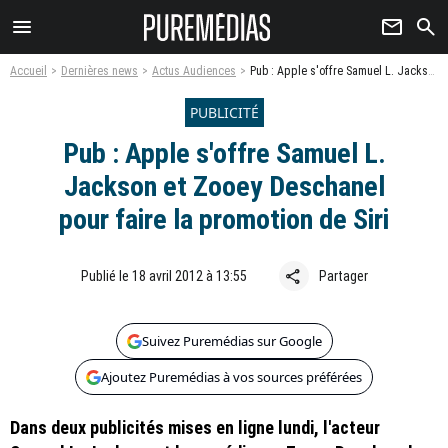
menu
newsletter
search
Accueil
Dernières news
Actus Audiences
Pub : Apple s'offre Samuel L. Jackson et Zooey Deschanel pour faire la promotion de Siri
PUBLICITÉ
Pub : Apple s'offre Samuel L.
Jackson et Zooey Deschanel
pour faire la promotion de Siri
share
Publié le 18 avril 2012 à 13:55
Partager
Suivez Puremédias sur Google
Ajoutez Puremédias à vos sources préférées
Dans deux publicités mises en ligne lundi, l'acteur