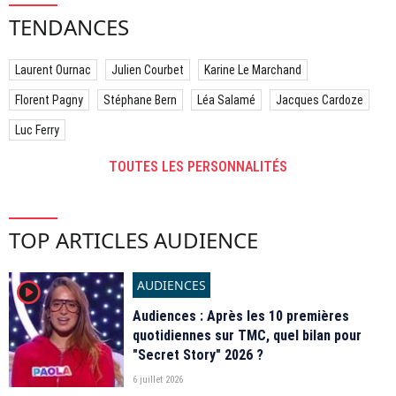
TENDANCES
Laurent Ournac
Julien Courbet
Karine Le Marchand
Florent Pagny
Stéphane Bern
Léa Salamé
Jacques Cardoze
Luc Ferry
TOUTES LES PERSONNALITÉS
TOP ARTICLES AUDIENCE
AUDIENCES
player2
Audiences : Après les 10 premières
quotidiennes sur TMC, quel bilan pour
"Secret Story" 2026 ?
6 juillet 2026