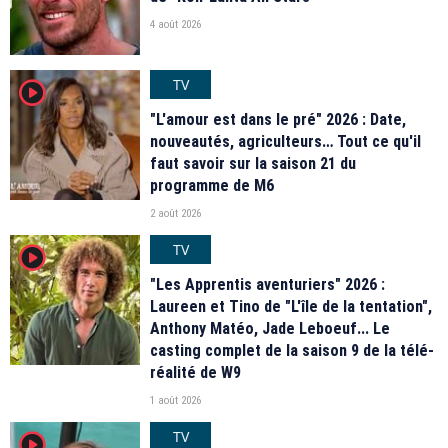
4 août 2026
TV
player2
"L'amour est dans le pré" 2026 : Date,
nouveautés, agriculteurs… Tout ce qu'il
faut savoir sur la saison 21 du
programme de M6
2 août 2026
TV
player2
"Les Apprentis aventuriers" 2026 :
Laureen et Tino de "L'île de la tentation",
Anthony Matéo, Jade Leboeuf... Le
casting complet de la saison 9 de la télé-
réalité de W9
1 août 2026
TV
player2