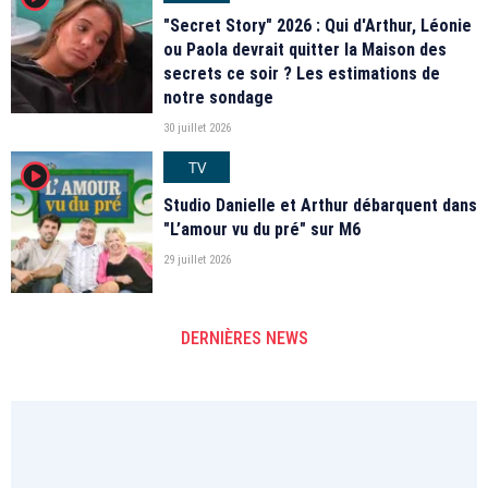
"Secret Story" 2026 : Qui d'Arthur, Léonie
ou Paola devrait quitter la Maison des
secrets ce soir ? Les estimations de
notre sondage
30 juillet 2026
TV
player2
Studio Danielle et Arthur débarquent dans
"L’amour vu du pré" sur M6
29 juillet 2026
DERNIÈRES NEWS