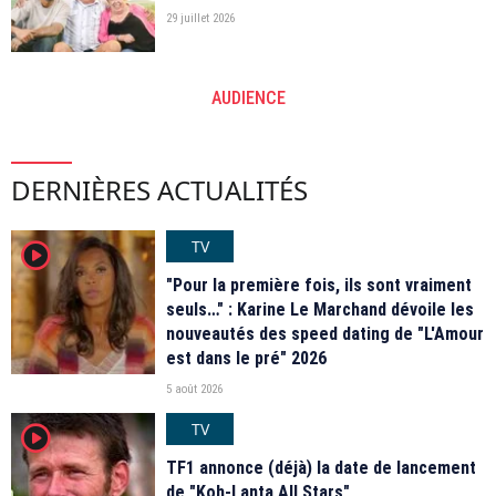
29 juillet 2026
AUDIENCE
DERNIÈRES ACTUALITÉS
TV
player2
"Pour la première fois, ils sont vraiment
seuls…" : Karine Le Marchand dévoile les
nouveautés des speed dating de "L'Amour
est dans le pré" 2026
5 août 2026
TV
player2
TF1 annonce (déjà) la date de lancement
de "Koh-Lanta All Stars"