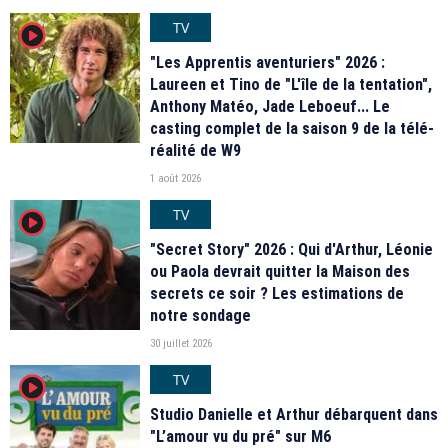
TV
player2
"Les Apprentis aventuriers" 2026 :
Laureen et Tino de "L'île de la tentation",
Anthony Matéo, Jade Leboeuf... Le
casting complet de la saison 9 de la télé-
réalité de W9
1 août 2026
TV
player2
"Secret Story" 2026 : Qui d'Arthur, Léonie
ou Paola devrait quitter la Maison des
secrets ce soir ? Les estimations de
notre sondage
30 juillet 2026
TV
player2
Studio Danielle et Arthur débarquent dans
"L’amour vu du pré" sur M6