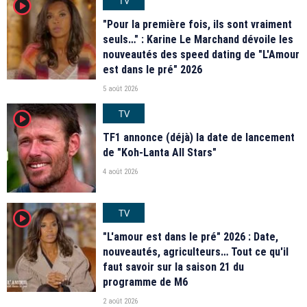
TV
player2
"Pour la première fois, ils sont vraiment
seuls…" : Karine Le Marchand dévoile les
nouveautés des speed dating de "L'Amour
est dans le pré" 2026
5 août 2026
TV
player2
TF1 annonce (déjà) la date de lancement
de "Koh-Lanta All Stars"
4 août 2026
TV
player2
"L'amour est dans le pré" 2026 : Date,
nouveautés, agriculteurs… Tout ce qu'il
faut savoir sur la saison 21 du
programme de M6
2 août 2026