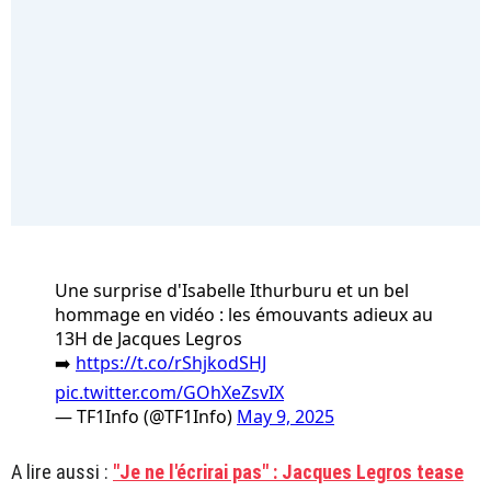
Une surprise d'Isabelle Ithurburu et un bel
hommage en vidéo : les émouvants adieux au
13H de Jacques Legros
➡️
https://t.co/rShjkodSHJ
pic.twitter.com/GOhXeZsvIX
— TF1Info (@TF1Info)
May 9, 2025
A lire aussi :
"Je ne l'écrirai pas" : Jacques Legros tease