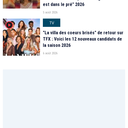
est dans le pré" 2026
5 août 2026
TV
player2
"La villa des coeurs brisés" de retour sur
TFX : Voici les 12 nouveaux candidats de
la saison 2026
6 août 2026