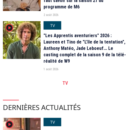
faut savoir sur la saison 21 du
programme de M6
2 août 2026
TV
player2
"Les Apprentis aventuriers" 2026 :
Laureen et Tino de "L'île de la tentation",
Anthony Matéo, Jade Leboeuf... Le
casting complet de la saison 9 de la télé-
réalité de W9
1 août 2026
TV
DERNIÈRES ACTUALITÉS
TV
player2