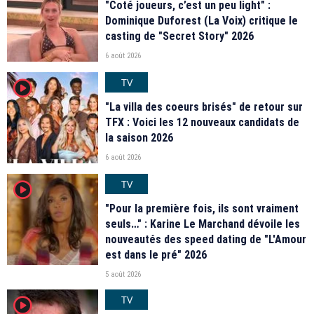
"Coté joueurs, c’est un peu light" :
Dominique Duforest (La Voix) critique le
casting de "Secret Story" 2026
6 août 2026
TV
player2
"La villa des coeurs brisés" de retour sur
TFX : Voici les 12 nouveaux candidats de
la saison 2026
6 août 2026
TV
player2
"Pour la première fois, ils sont vraiment
seuls…" : Karine Le Marchand dévoile les
nouveautés des speed dating de "L'Amour
est dans le pré" 2026
5 août 2026
TV
player2