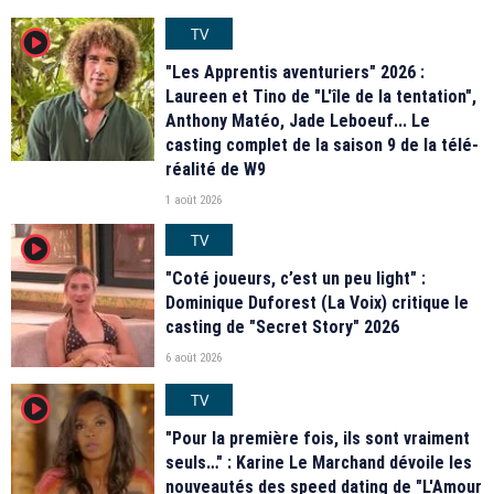
TV
player2
"Les Apprentis aventuriers" 2026 :
Laureen et Tino de "L'île de la tentation",
Anthony Matéo, Jade Leboeuf... Le
casting complet de la saison 9 de la télé-
réalité de W9
1 août 2026
TV
player2
"Coté joueurs, c’est un peu light" :
Dominique Duforest (La Voix) critique le
casting de "Secret Story" 2026
6 août 2026
TV
player2
"Pour la première fois, ils sont vraiment
seuls…" : Karine Le Marchand dévoile les
nouveautés des speed dating de "L'Amour