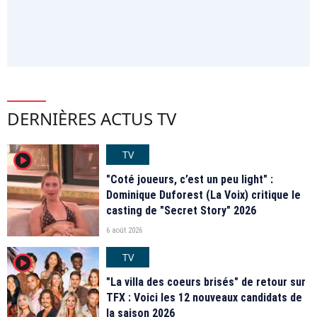
DERNIÈRES ACTUS TV
TV
player2
"Coté joueurs, c’est un peu light" :
Dominique Duforest (La Voix) critique le
casting de "Secret Story" 2026
6 août 2026
TV
player2
"La villa des coeurs brisés" de retour sur
TFX : Voici les 12 nouveaux candidats de
la saison 2026