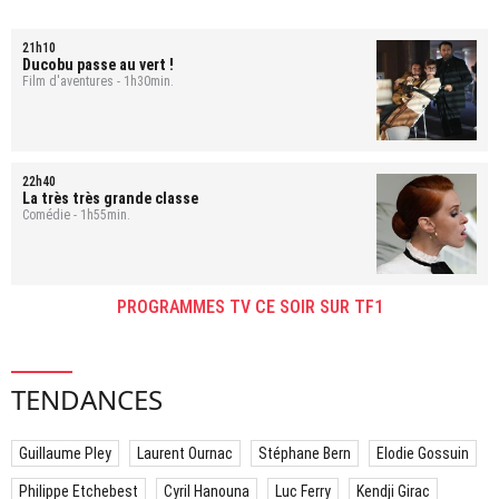
21h10
Ducobu passe au vert !
Film d'aventures - 1h30min.
22h40
La très très grande classe
Comédie - 1h55min.
PROGRAMMES TV CE SOIR SUR TF1
TENDANCES
Guillaume Pley
Laurent Ournac
Stéphane Bern
Elodie Gossuin
Philippe Etchebest
Cyril Hanouna
Luc Ferry
Kendji Girac