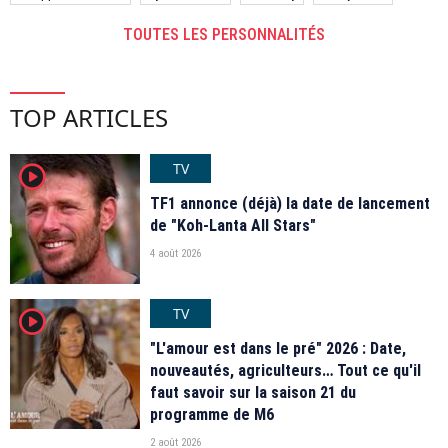
TOUTES LES PERSONNALITÉS
TOP ARTICLES
TV
player2
TF1 annonce (déjà) la date de lancement
de "Koh-Lanta All Stars"
4 août 2026
TV
player2
"L'amour est dans le pré" 2026 : Date,
nouveautés, agriculteurs… Tout ce qu'il
faut savoir sur la saison 21 du
programme de M6
2 août 2026