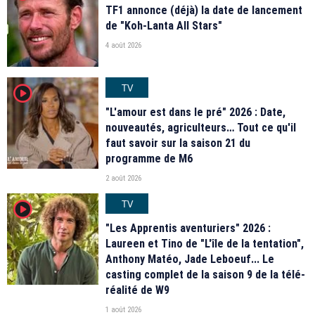
TF1 annonce (déjà) la date de lancement
de "Koh-Lanta All Stars"
4 août 2026
TV
player2
"L'amour est dans le pré" 2026 : Date,
nouveautés, agriculteurs… Tout ce qu'il
faut savoir sur la saison 21 du
programme de M6
2 août 2026
TV
player2
"Les Apprentis aventuriers" 2026 :
Laureen et Tino de "L'île de la tentation",
Anthony Matéo, Jade Leboeuf... Le
casting complet de la saison 9 de la télé-
réalité de W9
1 août 2026