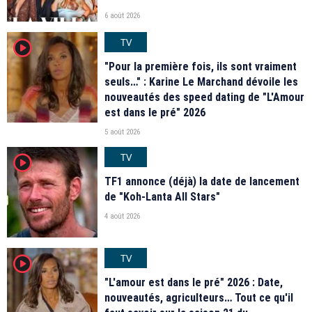
6 août 2026
TV
player2
"Pour la première fois, ils sont vraiment
seuls…" : Karine Le Marchand dévoile les
nouveautés des speed dating de "L'Amour
est dans le pré" 2026
5 août 2026
TV
player2
TF1 annonce (déjà) la date de lancement
de "Koh-Lanta All Stars"
4 août 2026
TV
player2
"L'amour est dans le pré" 2026 : Date,
nouveautés, agriculteurs… Tout ce qu'il