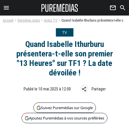
menu
newsletter
search
Accueil
Dernières actus
Actus TV
Quand Isabelle Ithurburu présentera-t-elle son premier "13 Heures" sur TF1 ? La date dévoilée !
TV
Quand Isabelle Ithurburu
présentera-t-elle son premier
"13 Heures" sur TF1 ? La date
dévoilée !
share
Publié le 10 mai 2025 à 12:00
Partager
Suivez Puremédias sur Google
Ajoutez Puremédias à vos sources préférées