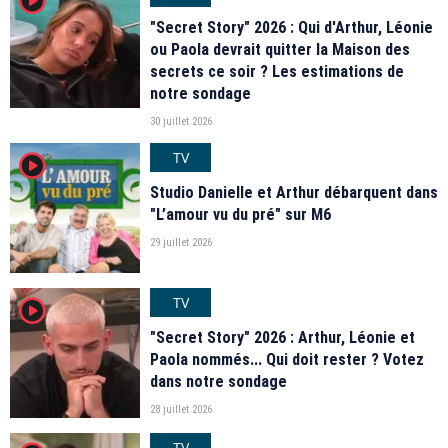
player2
"Secret Story" 2026 : Qui d'Arthur, Léonie
ou Paola devrait quitter la Maison des
secrets ce soir ? Les estimations de
notre sondage
30 juillet 2026
TV
player2
Studio Danielle et Arthur débarquent dans
"L’amour vu du pré" sur M6
29 juillet 2026
TV
player2
"Secret Story" 2026 : Arthur, Léonie et
Paola nommés... Qui doit rester ? Votez
dans notre sondage
28 juillet 2026
TV