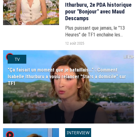
Ithurburu, 2e PDA historique
pour "Bonjour" avec Maud
Descamps
Plus puissant que jamais, le "13
Heures" de TF1 enchaîne les
succès d'audience depuis l'arrivée
12 août 2025
d'Isabelle Ithurburu.
player2
TV
"Ça faisait un moment que je bataillais..." : Comment
Isabelle Ithurburu a voulu relancer "Stars à domicile" sur
TF1
2 août 2025
INTERVIEW
player2