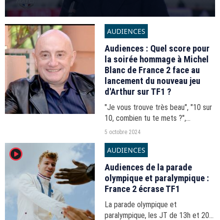
AUDIENCES
Audiences : Quel score pour
la soirée hommage à Michel
Blanc de France 2 face au
lancement du nouveau jeu
d'Arthur sur TF1 ?
"Je vous trouve très beau", "10 sur
10, combien tu te mets ?",
"Menteur"... Les audiences du prime
5 octobre 2024
time du vendredi 4 octobre 2024.
AUDIENCES
player2
Audiences de la parade
olympique et paralympique :
France 2 écrase TF1
La parade olympique et
paralympique, les JT de 13h et 20h,