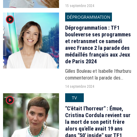
les jeux... Les audiences du samedi
15 septembre 2024
14 septembre 2024.
DÉPROGRAMMATION
player2
Déprogrammation : TF1
bouleverse ses programmes
et retransmet ce samedi
avec France 2 la parade des
médaillés français aux Jeux
de Paris 2024
Gilles Bouleau et Isabelle Ithurburu
commenteront la parade des
champions français ce samedi 14
14 septembre 2024
septembre 2024 à partir de 15h sur
TV
player2
TF1.
"C'était l'horreur" : Émue,
Cristina Cordula revient sur
la mort de son petit frère
alors qu'elle avait 19 ans
dans "50' inside" sur TF1