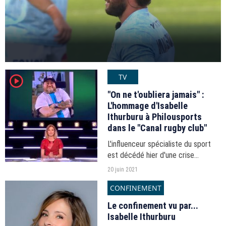
TV
player2
"On ne t'oubliera jamais" :
L'hommage d'Isabelle
Ithurburu à Philousports
dans le "Canal rugby club"
L'influenceur spécialiste du sport
est décédé hier d'une crise
cardiaque en Corse.
20 juin 2021
CONFINEMENT
Le confinement vu par...
Isabelle Ithurburu