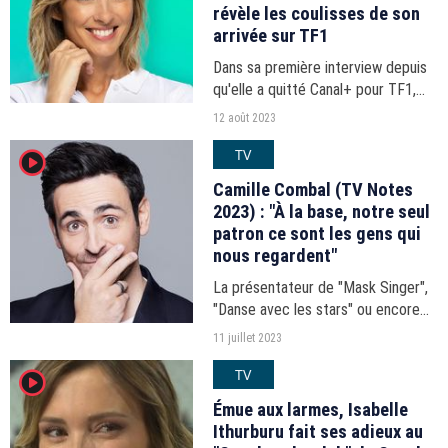
révèle les coulisses de son
arrivée sur TF1
Dans sa première interview depuis
qu'elle a quitté Canal+ pour TF1,
Isabelle Ithurburu révèle les
12 août 2023
coulisses de cette arrivée
TV
player2
événement.
Camille Combal (TV Notes
2023) : "À la base, notre seul
patron ce sont les gens qui
nous regardent"
La présentateur de "Mask Singer",
"Danse avec les stars" ou encore
"Une famille en or" sur TF1 a
11 juillet 2023
remporté le "TV Notes" du meilleur
TV
player2
animateur de la saison. Camille
Combal se confie...
Émue aux larmes, Isabelle
Ithurburu fait ses adieux au