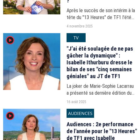
?
Après le succès de son intérim à la
tête du "13 Heures" de TF1 l'été
dernier, Isabelle Ithurburu était de
4 novembre 2025
retour ce lundi 3 novembre. La
TV
player2
présentatrice a-t-elle fait aussi
bien que...
"J’ai été soulagée de ne pas
gâcher la dynamique" :
Isabelle Ithurburu dresse le
bilan de ses "cinq semaines
géniales" au JT de TF1
La joker de Marie-Sophie Lacarrau
a présenté sa dernière édition du
"13 Heures", ce vendredi 15 août,
16 août 2025
et a souhaité un bon retour à
AUDIENCES
player2
l'habituelle titulaire du poste.
Audiences : 2e performance
de l'année pour le "13 Heures"
de TF1 avec Isabelle