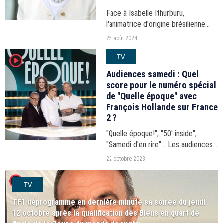
Face à Isabelle Ithurburu,
l'animatrice d'origine brésilienne
s'est exprimée avec beaucoup
25 août 2024
d'émotion, samedi 24 août 2024,
TV
player2
sur la Une.
Audiences samedi : Quel
score pour le numéro spécial
de "Quelle époque" avec
François Hollande sur France
2 ?
"Quelle époque!", "50' inside",
"Samedi d'en rire"... Les audiences
de la journée du samedi 21 octobre
22 octobre 2023
2023.
player2
TV
TF1 déprogramme en dernière minute sa soirée du jeudi
12 octobre après la qualification des Bleus en quart de