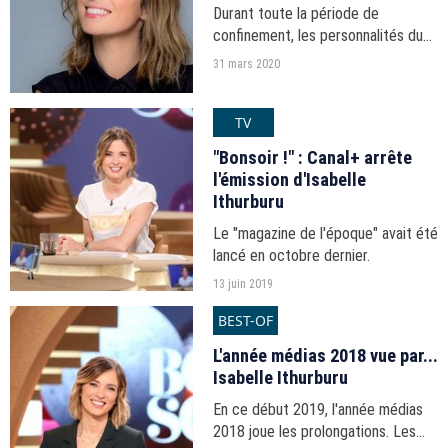
Durant toute la période de
confinement, les personnalités du
PAF vous donnent leurs
31 mars 2020
recommandations télévisuelles,
musicales...
TV
"Bonsoir !" : Canal+ arrête
l'émission d'Isabelle
Ithurburu
Le "magazine de l'époque" avait été
lancé en octobre dernier.
13 juin 2019
BEST-OF
L'année médias 2018 vue par...
Isabelle Ithurburu
En ce début 2019, l'année médias
2018 joue les prolongations. Les