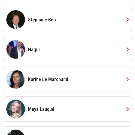
chevron_right
Stéphane Bern
chevron_right
Nagui
chevron_right
Karine Le Marchand
chevron_right
Maya Lauqué