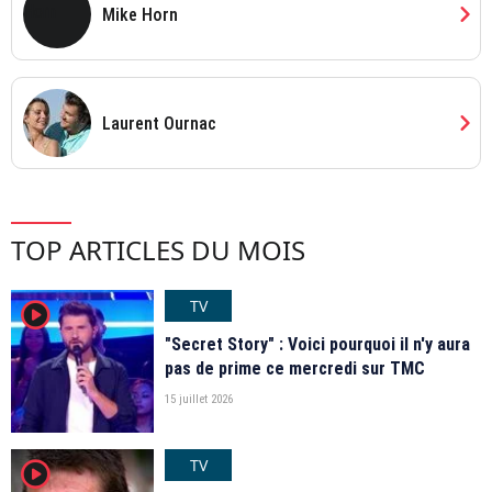
chevron_right
Mike Horn
chevron_right
Laurent Ournac
TOP ARTICLES DU MOIS
TV
player2
"Secret Story" : Voici pourquoi il n'y aura
pas de prime ce mercredi sur TMC
15 juillet 2026
TV
player2