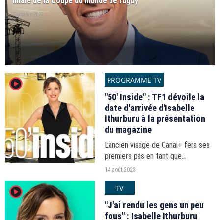
finale de la Coupe du monde de rugby
7 octobre 2023
PROGRAMME TV
player2
"50' Inside" : TF1 dévoile la
date d'arrivée d'Isabelle
Ithurburu à la présentation
du magazine
L'ancien visage de Canal+ fera ses
premiers pas en tant que
remplaçant de Nikos Aliagas dans
14 août 2023
l'émission hebdomadaire de TF1 le
TV
player2
2 septembre 2023.
"J'ai rendu les gens un peu
fous" : Isabelle Ithurburu