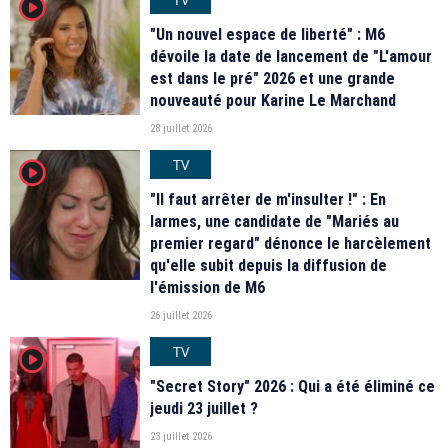
player2
"Un nouvel espace de liberté" : M6
dévoile la date de lancement de "L'amour
est dans le pré" 2026 et une grande
nouveauté pour Karine Le Marchand
28 juillet 2026
TV
player2
"Il faut arrêter de m'insulter !" : En
larmes, une candidate de "Mariés au
premier regard" dénonce le harcèlement
qu'elle subit depuis la diffusion de
l'émission de M6
26 juillet 2026
TV
player2
"Secret Story" 2026 : Qui a été éliminé ce
jeudi 23 juillet ?
23 juillet 2026