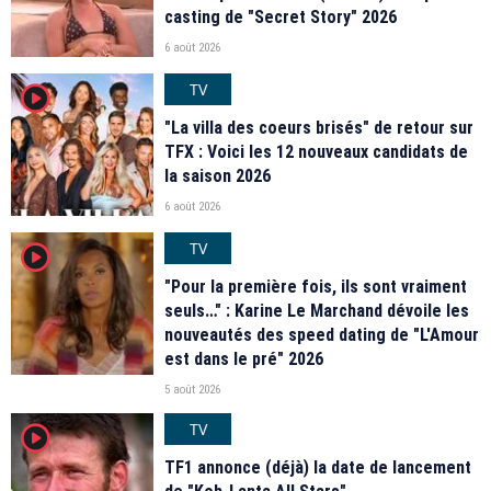
casting de "Secret Story" 2026
6 août 2026
TV
player2
"La villa des coeurs brisés" de retour sur
TFX : Voici les 12 nouveaux candidats de
la saison 2026
6 août 2026
TV
player2
"Pour la première fois, ils sont vraiment
seuls…" : Karine Le Marchand dévoile les
nouveautés des speed dating de "L'Amour
est dans le pré" 2026
5 août 2026
TV
player2
TF1 annonce (déjà) la date de lancement