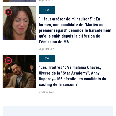
13 juin 2026
TV
player2
"Il faut arrêter de m'insulter !" : En
larmes, une candidate de "Mariés au
premier regard" dénonce le harcèlement
qu'elle subit depuis la diffusion de
l'émission de M6
26 juillet 2026
TV
player2
"Les Traîtres" : Vaimalama Chaves,
Ulysse de la "Star Academy", Anny
Duperey... M6 dévoile les candidats du
casting de la saison 7
7 juillet 2026