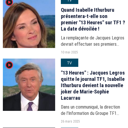
player2
Quand Isabelle Ithurburu
présentera-t-elle son
premier "13 Heures" sur TF1 ?
La date dévoilée !
La remplaçante de Jacques Legros
devrait effectuer ses premiers
lancements au cours de l'été 2025,
10 mai 2025
pendant les congés de Marie-
TV
player2
Sophie Lacarrau.
"13 Heures" : Jacques Legros
quitte le journal TF1, Isabelle
Ithurburu devient la nouvelle
joker de Marie-Sophie
Lacarrau
Dans un communiqué, la direction
de l'Information du Groupe TF1
dirigée par Thierry Thuillier annonce
26 mars 2025
des changements d'incarnation