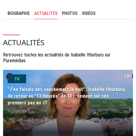
BIOGRAPHIE
ACTUALITÉS
PHOTOS
VIDÉOS
ACTUALITÉS
Retrouvez toutes les actualités de Isabelle Ithurburu sur
Puremédias.
player2
TV
"J'en faisais des cauchemars la nuit" : Isabelle Ithurburu,
de retour au "13 Heures" de TF1, revient sur ses
premiers pas au JT
13 juillet 2026