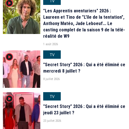
TV
player2
"Les Apprentis aventuriers" 2026 :
Laureen et Tino de "L'île de la tentation",
Anthony Matéo, Jade Leboeuf... Le
casting complet de la saison 9 de la télé-
réalité de W9
1 août 2026
TV
player2
"Secret Story" 2026 : Qui a été éliminé ce
mercredi 8 juillet ?
8 juillet 2026
TV
player2
"Secret Story" 2026 : Qui a été éliminé ce
jeudi 23 juillet ?
23 juillet 2026