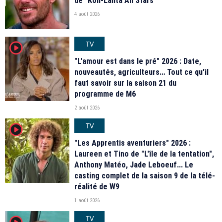
de "Koh-Lanta All Stars"
4 août 2026
TV
player2
"L'amour est dans le pré" 2026 : Date,
nouveautés, agriculteurs… Tout ce qu'il
faut savoir sur la saison 21 du
programme de M6
2 août 2026
TV
player2
"Les Apprentis aventuriers" 2026 :
Laureen et Tino de "L'île de la tentation",
Anthony Matéo, Jade Leboeuf... Le
casting complet de la saison 9 de la télé-
réalité de W9
1 août 2026
TV