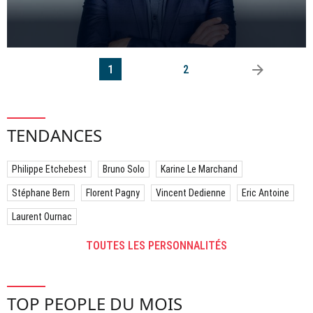
arrow_right
1
2
TENDANCES
Philippe Etchebest
Bruno Solo
Karine Le Marchand
Stéphane Bern
Florent Pagny
Vincent Dedienne
Eric Antoine
Laurent Ournac
TOUTES LES PERSONNALITÉS
TOP PEOPLE DU MOIS