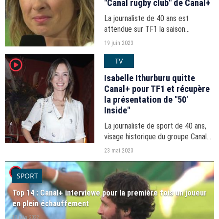
"Canal rugby club" de Canal+
La journaliste de 40 ans est
attendue sur TF1 la saison
prochaine.
19 juin 2023
TV
player2
Isabelle Ithurburu quitte
Canal+ pour TF1 et récupère
la présentation de "50'
Inside"
La journaliste de sport de 40 ans,
visage historique du groupe Canal+,
animera également "Le mag" de la
23 mai 2023
Coupe du monde de rugby, co-
player2
diffusée sur TF1.
SPORT
Top 14 : Canal+ interviewe pour la première fois un joueur
en plein échauffement
13 juin 2022