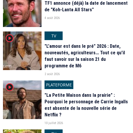
TF1 annonce (déjà) la date de lancement
de "Koh-Lanta All Stars"
4 août 2026
TV
player2
"L'amour est dans le pré" 2026 : Date,
nouveautés, agriculteurs… Tout ce qu'il
faut savoir sur la saison 21 du
programme de M6
2 août 2026
PLATEFORME
player2
"La Petite Maison dans la prairie" :
Pourquoi le personnage de Carrie Ingalls
est absente de la nouvelle série de
Netflix ?
10 juillet 2026