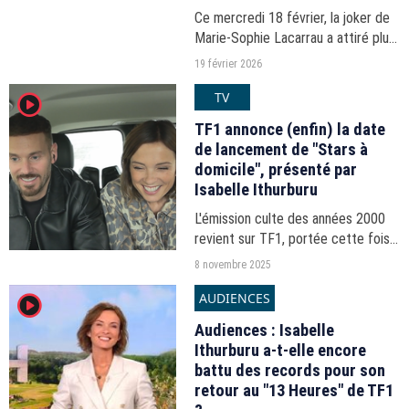
Ce mercredi 18 février, la joker de
Marie-Sophie Lacarrau a attiré plus
de 5 millions de téléspectateurs
19 février 2026
devant le "13 Heures" de la Une.
TV
player2
TF1 annonce (enfin) la date
de lancement de "Stars à
domicile", présenté par
Isabelle Ithurburu
L'émission culte des années 2000
revient sur TF1, portée cette fois
par Isabelle Ithurburu, dans une
8 novembre 2025
version modernisée et plus
AUDIENCES
player2
immersive.
Audiences : Isabelle
Ithurburu a-t-elle encore
battu des records pour son
retour au "13 Heures" de TF1