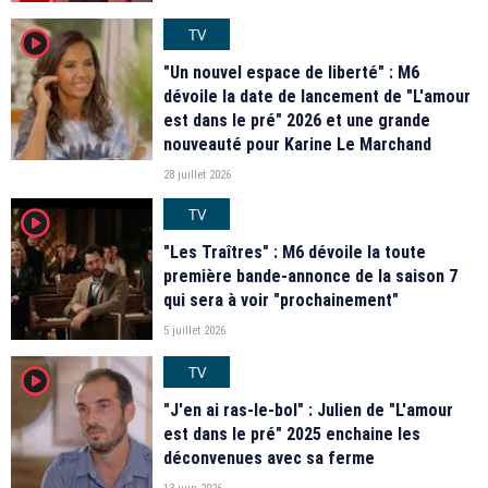
TV
player2
"Un nouvel espace de liberté" : M6
dévoile la date de lancement de "L'amour
est dans le pré" 2026 et une grande
nouveauté pour Karine Le Marchand
28 juillet 2026
TV
player2
"Les Traîtres" : M6 dévoile la toute
première bande-annonce de la saison 7
qui sera à voir "prochainement"
5 juillet 2026
TV
player2
"J'en ai ras-le-bol" : Julien de "L'amour
est dans le pré" 2025 enchaine les
déconvenues avec sa ferme