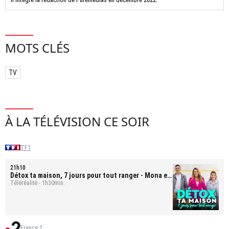
MOTS CLÉS
TV
À LA TÉLÉVISION CE SOIR
TF1
21h10
Détox ta maison, 7 jours pour tout ranger
- Mona et
Bastien
Téléréalité - 1h30min.
France 2