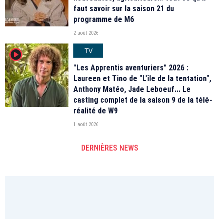
faut savoir sur la saison 21 du
programme de M6
2 août 2026
TV
player2
"Les Apprentis aventuriers" 2026 :
Laureen et Tino de "L'île de la tentation",
Anthony Matéo, Jade Leboeuf... Le
casting complet de la saison 9 de la télé-
réalité de W9
1 août 2026
DERNIÈRES NEWS