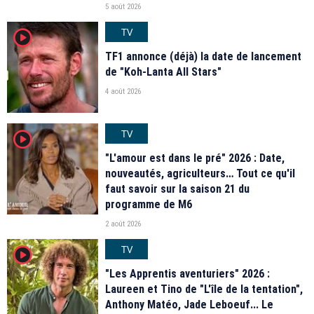
5 août 2026
TV
player2
TF1 annonce (déjà) la date de lancement
de "Koh-Lanta All Stars"
4 août 2026
TV
player2
"L'amour est dans le pré" 2026 : Date,
nouveautés, agriculteurs… Tout ce qu'il
faut savoir sur la saison 21 du
programme de M6
2 août 2026
TV
player2
"Les Apprentis aventuriers" 2026 :
Laureen et Tino de "L'île de la tentation",
Anthony Matéo, Jade Leboeuf... Le