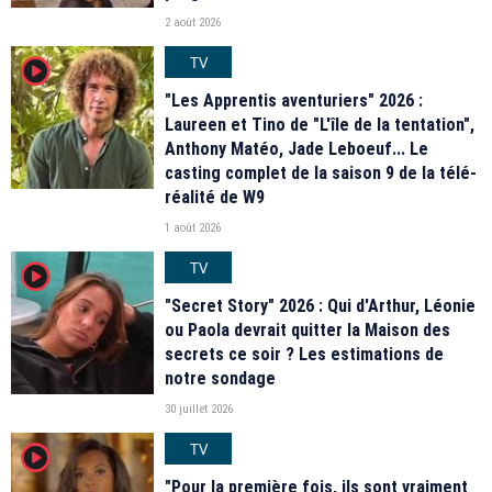
2 août 2026
TV
player2
"Les Apprentis aventuriers" 2026 :
Laureen et Tino de "L'île de la tentation",
Anthony Matéo, Jade Leboeuf... Le
casting complet de la saison 9 de la télé-
réalité de W9
1 août 2026
TV
player2
"Secret Story" 2026 : Qui d'Arthur, Léonie
ou Paola devrait quitter la Maison des
secrets ce soir ? Les estimations de
notre sondage
30 juillet 2026
TV
player2
"Pour la première fois, ils sont vraiment