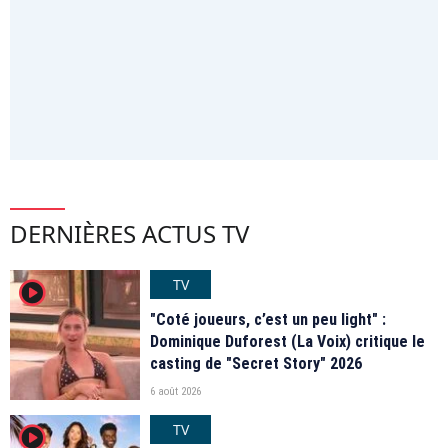
DERNIÈRES ACTUS TV
TV
player2
"Coté joueurs, c’est un peu light" :
Dominique Duforest (La Voix) critique le
casting de "Secret Story" 2026
6 août 2026
TV
player2