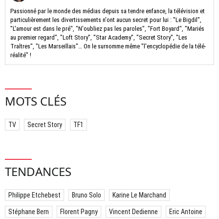
Passionné par le monde des médias depuis sa tendre enfance, la télévision et
particulièrement les divertissements n'ont aucun secret pour lui : "Le Bigdil",
"L'amour est dans le pré", "N'oubliez pas les paroles", "Fort Boyard", "Mariés
au premier regard", "Loft Story", "Star Academy", "Secret Story", "Les
Traîtres", "Les Marseillais"… On le surnomme même "l'encyclopédie de la télé-
réalité" !
MOTS CLÉS
TV
Secret Story
TF1
TENDANCES
Philippe Etchebest
Bruno Solo
Karine Le Marchand
Stéphane Bern
Florent Pagny
Vincent Dedienne
Eric Antoine