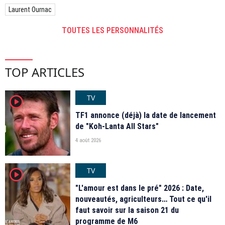
Laurent Ournac
TOUTES LES PERSONNALITÉS
TOP ARTICLES
TV
player2
TF1 annonce (déjà) la date de lancement
de "Koh-Lanta All Stars"
4 août 2026
TV
player2
"L'amour est dans le pré" 2026 : Date,
nouveautés, agriculteurs… Tout ce qu'il
faut savoir sur la saison 21 du
programme de M6