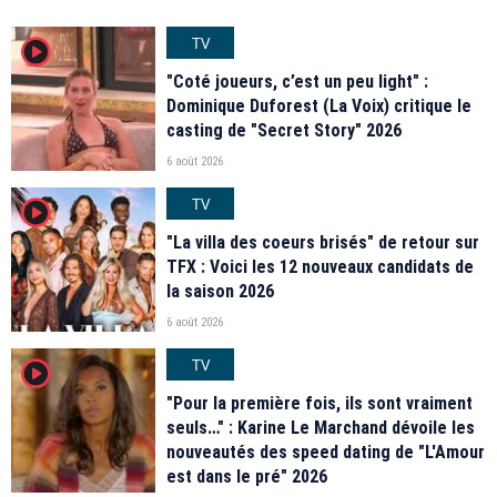
TV
player2
"Coté joueurs, c’est un peu light" :
Dominique Duforest (La Voix) critique le
casting de "Secret Story" 2026
6 août 2026
TV
player2
"La villa des coeurs brisés" de retour sur
TFX : Voici les 12 nouveaux candidats de
la saison 2026
6 août 2026
TV
player2
"Pour la première fois, ils sont vraiment
seuls…" : Karine Le Marchand dévoile les
nouveautés des speed dating de "L'Amour
est dans le pré" 2026