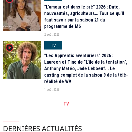
"L'amour est dans le pré" 2026 : Date,
nouveautés, agriculteurs… Tout ce qu'il
faut savoir sur la saison 21 du
programme de M6
2 août 2026
TV
player2
"Les Apprentis aventuriers" 2026 :
Laureen et Tino de "L'île de la tentation",
Anthony Matéo, Jade Leboeuf... Le
casting complet de la saison 9 de la télé-
réalité de W9
1 août 2026
TV
DERNIÈRES ACTUALITÉS