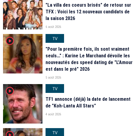
"La villa des coeurs brisés" de retour sur
TFX : Voici les 12 nouveaux candidats de
la saison 2026
6 août 2026
TV
player2
"Pour la première fois, ils sont vraiment
seuls…" : Karine Le Marchand dévoile les
nouveautés des speed dating de "L'Amour
est dans le pré" 2026
5 août 2026
TV
player2
TF1 annonce (déjà) la date de lancement
de "Koh-Lanta All Stars"
4 août 2026
TV
player2