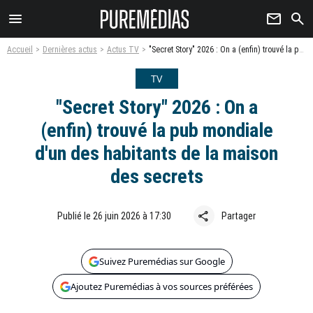
menu
newsletter
search
Accueil
Dernières actus
Actus TV
"Secret Story" 2026 : On a (enfin) trouvé la pub mondiale d'un des habitants de la maison des secrets
TV
"Secret Story" 2026 : On a
(enfin) trouvé la pub mondiale
d'un des habitants de la maison
des secrets
share
Publié le 26 juin 2026 à 17:30
Partager
Suivez Puremédias sur Google
Ajoutez Puremédias à vos sources préférées