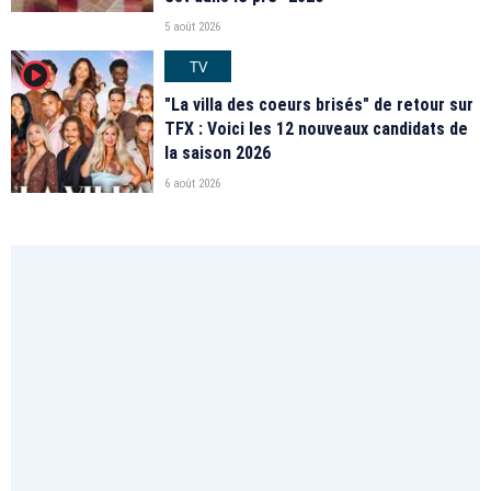
5 août 2026
TV
player2
"La villa des coeurs brisés" de retour sur
TFX : Voici les 12 nouveaux candidats de
la saison 2026
6 août 2026