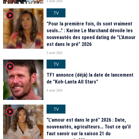
6 août 2026
TV
player2
"Pour la première fois, ils sont vraiment
seuls…" : Karine Le Marchand dévoile les
nouveautés des speed dating de "L'Amour
est dans le pré" 2026
5 août 2026
TV
player2
TF1 annonce (déjà) la date de lancement
de "Koh-Lanta All Stars"
4 août 2026
TV
player2
"L'amour est dans le pré" 2026 : Date,
nouveautés, agriculteurs… Tout ce qu'il
faut savoir sur la saison 21 du