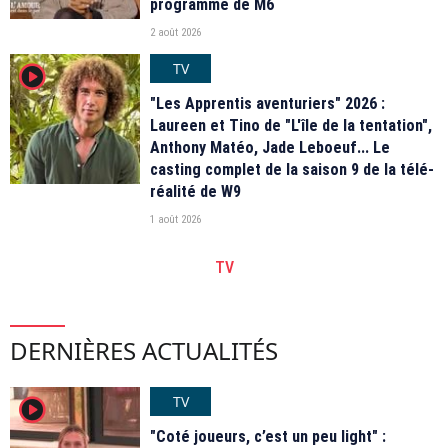
programme de M6
2 août 2026
TV
player2
"Les Apprentis aventuriers" 2026 :
Laureen et Tino de "L'île de la tentation",
Anthony Matéo, Jade Leboeuf... Le
casting complet de la saison 9 de la télé-
réalité de W9
1 août 2026
TV
DERNIÈRES ACTUALITÉS
TV
player2
"Coté joueurs, c’est un peu light" :