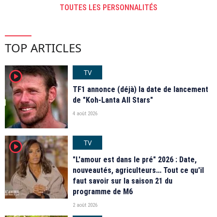
TOUTES LES PERSONNALITÉS
TOP ARTICLES
TV
player2
TF1 annonce (déjà) la date de lancement
de "Koh-Lanta All Stars"
4 août 2026
TV
player2
"L'amour est dans le pré" 2026 : Date,
nouveautés, agriculteurs… Tout ce qu'il
faut savoir sur la saison 21 du
programme de M6
2 août 2026