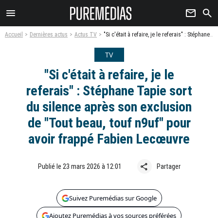
menu
newsletter
search
Accueil
Dernières actus
Actus TV
"Si c'était à refaire, je le referais" : Stéphane Tapie sort du silence après son exclusion de "Tout beau, touf n9uf" pour avoir frappé Fabien Lecœuvre
TV
"Si c'était à refaire, je le
referais" : Stéphane Tapie sort
du silence après son exclusion
de "Tout beau, touf n9uf" pour
avoir frappé Fabien Lecœuvre
share
Publié le 23 mars 2026 à 12:01
Partager
Suivez Puremédias sur Google
Ajoutez Puremédias à vos sources préférées