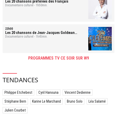
Les 20 chansons préférées des Français
Documentaire culturel - 1h50min.
23h00
Les 20 chansons de Jean-Jacques Goldman
préférées des Français
Documentaire culturel - 1h45min.
PROGRAMMES TV CE SOIR SUR W9
TENDANCES
Philippe Etchebest
Cyril Hanouna
Vincent Dedienne
Stéphane Bern
Karine Le Marchand
Bruno Solo
Léa Salamé
Julien Courbet