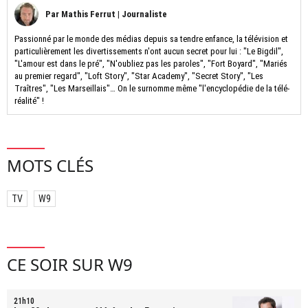
Par
Mathis Ferrut
|
Journaliste
Passionné par le monde des médias depuis sa tendre enfance, la télévision et
particulièrement les divertissements n'ont aucun secret pour lui : "Le Bigdil",
"L'amour est dans le pré", "N'oubliez pas les paroles", "Fort Boyard", "Mariés
au premier regard", "Loft Story", "Star Academy", "Secret Story", "Les
Traîtres", "Les Marseillais"… On le surnomme même "l'encyclopédie de la télé-
réalité" !
MOTS CLÉS
TV
W9
CE SOIR SUR W9
21h10