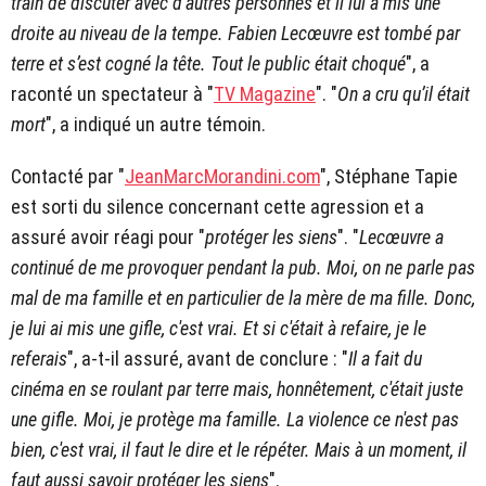
train de discuter avec d’autres personnes et il lui a mis une
droite au niveau de la tempe. Fabien Lecœuvre est tombé par
terre et s’est cogné la tête. Tout le public était choqué
", a
raconté un spectateur à "
TV Magazine
". "
On a cru qu’il était
mort
", a indiqué un autre témoin.
Contacté par "
JeanMarcMorandini.com
", Stéphane Tapie
est sorti du silence concernant cette agression et a
assuré avoir réagi pour "
protéger les siens
". "
Lecœuvre a
continué de me provoquer pendant la pub. Moi, on ne parle pas
mal de ma famille et en particulier de la mère de ma fille. Donc,
je lui ai mis une gifle, c'est vrai. Et si c'était à refaire, je le
referais
", a-t-il assuré, avant de conclure : "
Il a fait du
cinéma en se roulant par terre mais, honnêtement, c'était juste
une gifle. Moi, je protège ma famille. La violence ce n'est pas
bien, c'est vrai, il faut le dire et le répéter. Mais à un moment, il
faut aussi savoir protéger les siens
".