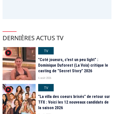
DERNIÈRES ACTUS TV
TV
player2
"Coté joueurs, c’est un peu light" :
Dominique Duforest (La Voix) critique le
casting de "Secret Story" 2026
6 août 2026
TV
player2
"La villa des coeurs brisés" de retour sur
TFX : Voici les 12 nouveaux candidats de
la saison 2026