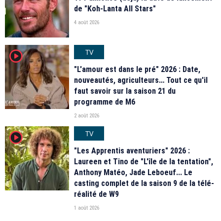
de "Koh-Lanta All Stars"
4 août 2026
TV
player2
"L'amour est dans le pré" 2026 : Date,
nouveautés, agriculteurs… Tout ce qu'il
faut savoir sur la saison 21 du
programme de M6
2 août 2026
TV
player2
"Les Apprentis aventuriers" 2026 :
Laureen et Tino de "L'île de la tentation",
Anthony Matéo, Jade Leboeuf... Le
casting complet de la saison 9 de la télé-
réalité de W9
1 août 2026