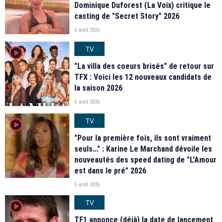
Dominique Duforest (La Voix) critique le
casting de "Secret Story" 2026
6 août 2026
TV
player2
"La villa des coeurs brisés" de retour sur
TFX : Voici les 12 nouveaux candidats de
la saison 2026
6 août 2026
TV
player2
"Pour la première fois, ils sont vraiment
seuls…" : Karine Le Marchand dévoile les
nouveautés des speed dating de "L'Amour
est dans le pré" 2026
5 août 2026
TV
player2
TF1 annonce (déjà) la date de lancement