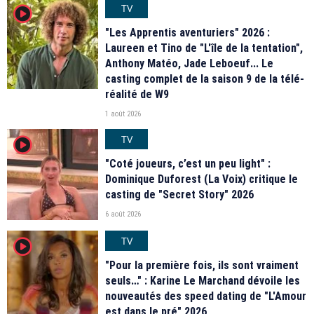
TV
player2
"Les Apprentis aventuriers" 2026 :
Laureen et Tino de "L'île de la tentation",
Anthony Matéo, Jade Leboeuf... Le
casting complet de la saison 9 de la télé-
réalité de W9
1 août 2026
TV
player2
"Coté joueurs, c’est un peu light" :
Dominique Duforest (La Voix) critique le
casting de "Secret Story" 2026
6 août 2026
TV
player2
"Pour la première fois, ils sont vraiment
seuls…" : Karine Le Marchand dévoile les
nouveautés des speed dating de "L'Amour
est dans le pré" 2026