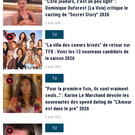
"Coté joueurs, c’est un peu light" :
Dominique Duforest (La Voix) critique le
casting de "Secret Story" 2026
6 août 2026
TV
player2
"La villa des coeurs brisés" de retour sur
TFX : Voici les 12 nouveaux candidats de
la saison 2026
6 août 2026
TV
player2
"Pour la première fois, ils sont vraiment
seuls…" : Karine Le Marchand dévoile les
nouveautés des speed dating de "L'Amour
est dans le pré" 2026
5 août 2026
TV
player2