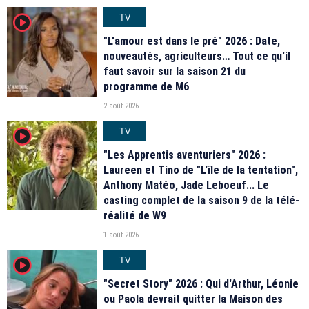
TV
player2
"L'amour est dans le pré" 2026 : Date,
nouveautés, agriculteurs… Tout ce qu'il
faut savoir sur la saison 21 du
programme de M6
2 août 2026
TV
player2
"Les Apprentis aventuriers" 2026 :
Laureen et Tino de "L'île de la tentation",
Anthony Matéo, Jade Leboeuf... Le
casting complet de la saison 9 de la télé-
réalité de W9
1 août 2026
TV
player2
"Secret Story" 2026 : Qui d'Arthur, Léonie
ou Paola devrait quitter la Maison des