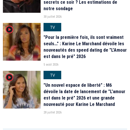
secrets ce soir ? Les estimations de
notre sondage
30 juillet 2026
TV
player2
"Pour la première fois, ils sont vraiment
seuls…" : Karine Le Marchand dévoile les
nouveautés des speed dating de "L'Amour
est dans le pré" 2026
5 août 2026
TV
player2
"Un nouvel espace de liberté" : M6
dévoile la date de lancement de "L'amour
est dans le pré" 2026 et une grande
nouveauté pour Karine Le Marchand
28 juillet 2026