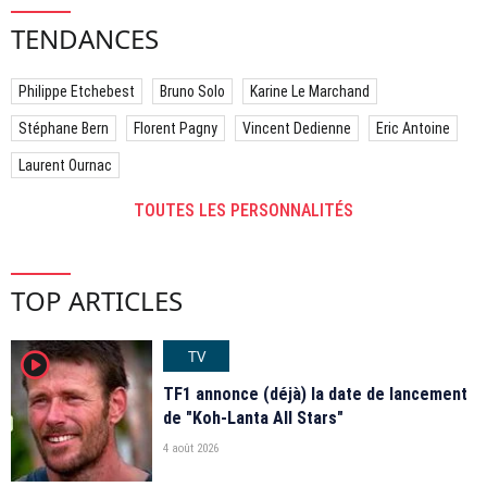
TENDANCES
Philippe Etchebest
Bruno Solo
Karine Le Marchand
Stéphane Bern
Florent Pagny
Vincent Dedienne
Eric Antoine
Laurent Ournac
TOUTES LES PERSONNALITÉS
TOP ARTICLES
TV
player2
TF1 annonce (déjà) la date de lancement
de "Koh-Lanta All Stars"
4 août 2026