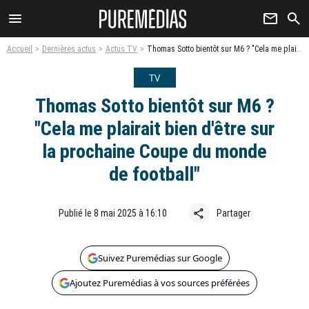
menu
newsletter
search
Accueil
Dernières actus
Actus TV
Thomas Sotto bientôt sur M6 ? "Cela me plairait bien d'être sur la prochaine Coupe du monde de football"
TV
Thomas Sotto bientôt sur M6 ?
"Cela me plairait bien d'être sur
la prochaine Coupe du monde
de football"
share
Publié le 8 mai 2025 à 16:10
Partager
Suivez Puremédias sur Google
Ajoutez Puremédias à vos sources préférées