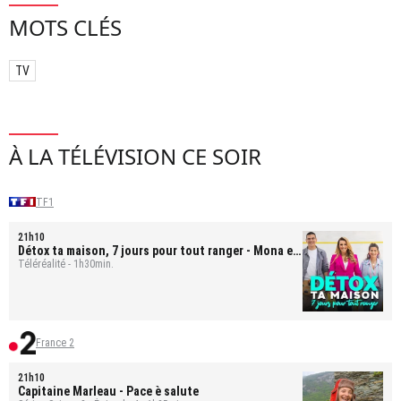
MOTS CLÉS
TV
À LA TÉLÉVISION CE SOIR
TF1
21h10
Détox ta maison, 7 jours pour tout ranger
- Mona et
Bastien
Téléréalité - 1h30min.
France 2
21h10
Capitaine Marleau
- Pace è salute