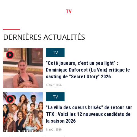
TV
DERNIÈRES ACTUALITÉS
TV
player2
"Coté joueurs, c’est un peu light" :
Dominique Duforest (La Voix) critique le
casting de "Secret Story" 2026
6 août 2026
TV
player2
"La villa des coeurs brisés" de retour sur
TFX : Voici les 12 nouveaux candidats de
la saison 2026
6 août 2026