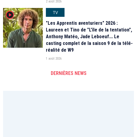
2 août 2026
TV
player2
"Les Apprentis aventuriers" 2026 :
Laureen et Tino de "L'île de la tentation",
Anthony Matéo, Jade Leboeuf... Le
casting complet de la saison 9 de la télé-
réalité de W9
1 août 2026
DERNIÈRES NEWS