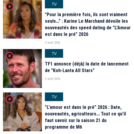
TV
player2
"Pour la première fois, ils sont vraiment
seuls…" : Karine Le Marchand dévoile les
nouveautés des speed dating de "L'Amour
est dans le pré" 2026
5 août 2026
TV
player2
TF1 annonce (déjà) la date de lancement
de "Koh-Lanta All Stars"
4 août 2026
TV
player2
"L'amour est dans le pré" 2026 : Date,
nouveautés, agriculteurs… Tout ce qu'il
faut savoir sur la saison 21 du
programme de M6