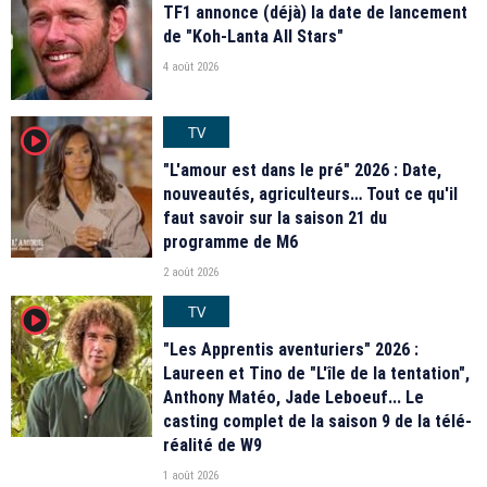
TF1 annonce (déjà) la date de lancement
de "Koh-Lanta All Stars"
4 août 2026
TV
player2
"L'amour est dans le pré" 2026 : Date,
nouveautés, agriculteurs… Tout ce qu'il
faut savoir sur la saison 21 du
programme de M6
2 août 2026
TV
player2
"Les Apprentis aventuriers" 2026 :
Laureen et Tino de "L'île de la tentation",
Anthony Matéo, Jade Leboeuf... Le
casting complet de la saison 9 de la télé-
réalité de W9
1 août 2026