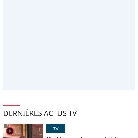
DERNIÈRES ACTUS TV
TV
player2