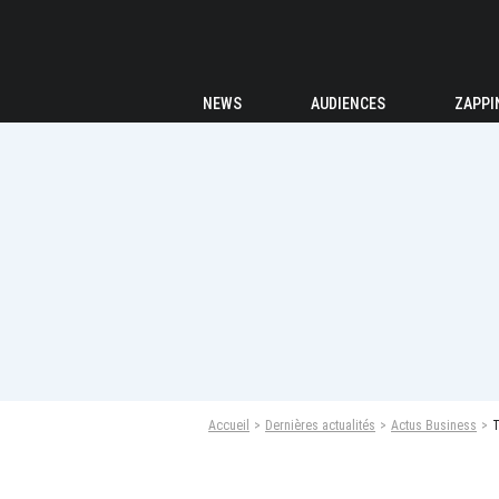
NEWS
AUDIENCES
ZAPPI
Accueil
Dernières actualités
Actus Business
T