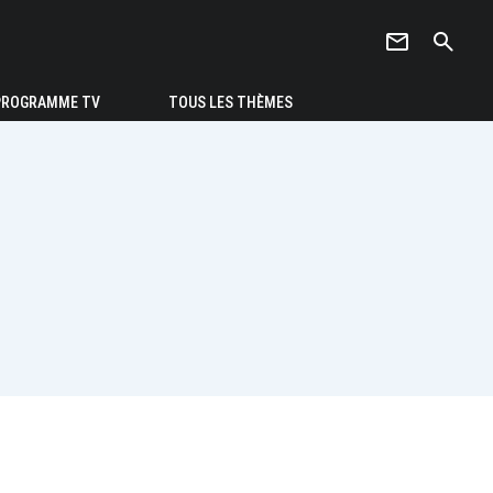
newsletter
search
PROGRAMME TV
TOUS LES THÈMES