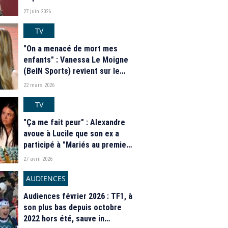
"Tout le monde a son mot à
27 juin 2026
dire"
TV
"On a menacé de mort mes
enfants" : Vanessa Le Moigne
(BeIN Sports) revient sur le
cyberharcèlement "mega
22 mars 2026
exacerbé" qui a conduit à sa
décision de ne plus couvrir le
TV
football
"Ça me fait peur" : Alexandre
avoue à Lucile que son ex a
participé à "Mariés au premier
regard" l'année dernière et
27 avril 2026
qu'il l'a revue avant leur
mariage, elle tombe de haut
AUDIENCES
Audiences février 2026 : TF1, à
son plus bas depuis octobre
2022 hors été, sauve in