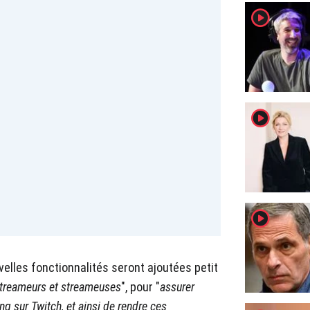
player2
player2
player2
elles fonctionnalités seront ajoutées petit
streameurs et streameuses
", pour "
assurer
ing sur Twitch, et ainsi de rendre ces