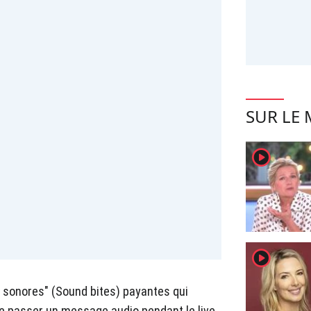
SUR LE
player2
player2
s sonores" (Sound bites) payantes qui
e passer un message audio pendant le live