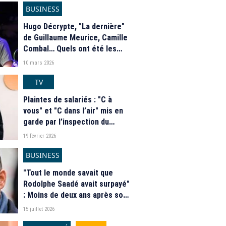
BUSINESS
Hugo Décrypte, "La dernière"
de Guillaume Meurice, Camille
Combal… Quels ont été les
podcasts les plus téléchargés
10 mars 2026
en février ?
TV
Plaintes de salariés : "C à
vous" et "C dans l’air" mis en
garde par l’inspection du
travail pour recours abusif à
19 février 2026
des doubles contrats
BUSINESS
"Tout le monde savait que
Rodolphe Saadé avait surpayé"
: Moins de deux ans après son
rachat par CMA CGM, le
15 juillet 2026
groupe RMC BFM a perdu près