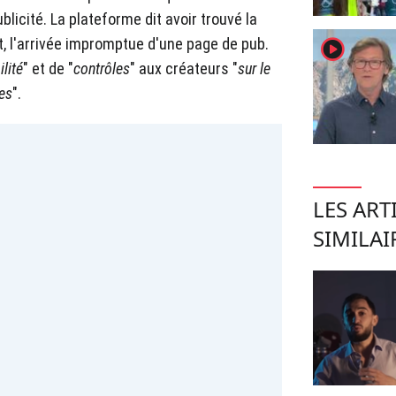
licité. La plateforme dit avoir trouvé la
player2
, l'arrivée impromptue d'une page de pub.
ilité
" et de "
contrôles
" aux créateurs "
sur le
es
".
LES ART
SIMILAI