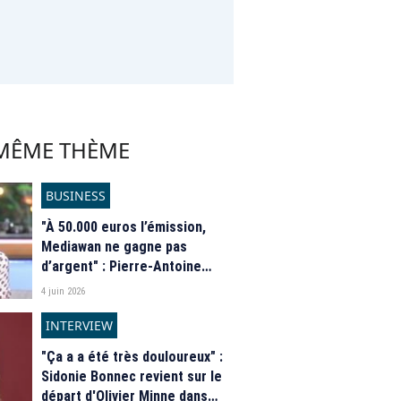
 MÊME THÈME
BUSINESS
"À 50.000 euros l’émission,
Mediawan ne gagne pas
d’argent" : Pierre-Antoine
Capton se confie sur le coût
4 juin 2026
de production de ‘C à vous'
INTERVIEW
"Ça a a été très douloureux" :
Sidonie Bonnec revient sur le
départ d'Olivier Minne dans