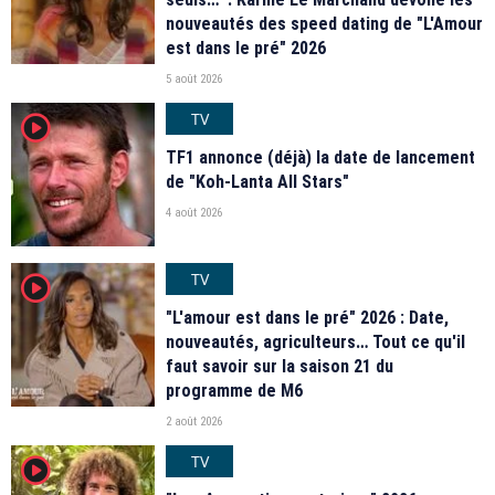
nouveautés des speed dating de "L'Amour
est dans le pré" 2026
5 août 2026
TV
player2
TF1 annonce (déjà) la date de lancement
de "Koh-Lanta All Stars"
4 août 2026
TV
player2
"L'amour est dans le pré" 2026 : Date,
nouveautés, agriculteurs… Tout ce qu'il
faut savoir sur la saison 21 du
programme de M6
2 août 2026
TV
player2