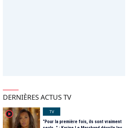
DERNIÈRES ACTUS TV
TV
player2
"Pour la première fois, ils sont vraiment
seuls…" : Karine Le Marchand dévoile les