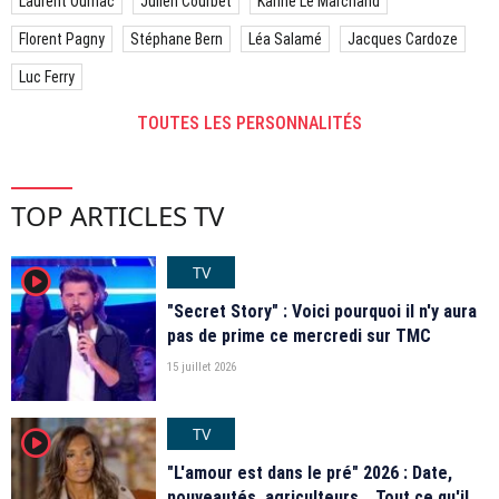
Laurent Ournac
Julien Courbet
Karine Le Marchand
Florent Pagny
Stéphane Bern
Léa Salamé
Jacques Cardoze
Luc Ferry
TOUTES LES PERSONNALITÉS
TOP ARTICLES TV
TV
player2
"Secret Story" : Voici pourquoi il n'y aura
pas de prime ce mercredi sur TMC
15 juillet 2026
TV
player2
"L'amour est dans le pré" 2026 : Date,
nouveautés, agriculteurs… Tout ce qu'il