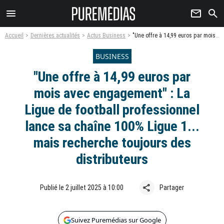
menu
newsletter
search
Accueil
Dernières actualités
Actus Business
"Une offre à 14,99 euros par mois avec engagement" : La Ligue de football professionnel lance sa chaîne 100% Ligue 1... mais recherche toujours des distributeurs
BUSINESS
"Une offre à 14,99 euros par
mois avec engagement" : La
Ligue de football professionnel
lance sa chaîne 100% Ligue 1...
mais recherche toujours des
distributeurs
share
Publié le 2 juillet 2025 à 10:00
Partager
Suivez Puremédias sur Google