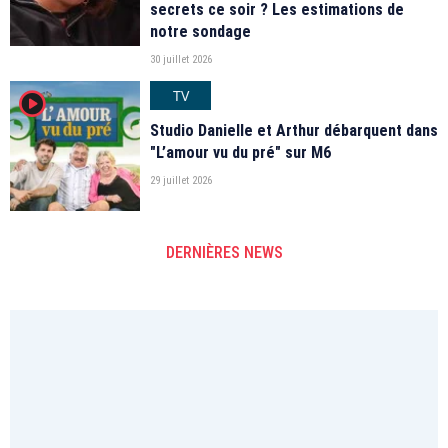
secrets ce soir ? Les estimations de
notre sondage
30 juillet 2026
TV
player2
Studio Danielle et Arthur débarquent dans
"L’amour vu du pré" sur M6
29 juillet 2026
DERNIÈRES NEWS