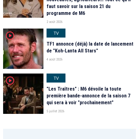
faut savoir sur la saison 21 du
programme de M6
2 août 2026
TV
player2
TF1 annonce (déjà) la date de lancement
de "Koh-Lanta All Stars"
4 août 2026
TV
player2
"Les Traîtres" : M6 dévoile la toute
première bande-annonce de la saison 7
qui sera à voir "prochainement"
5 juillet 2026