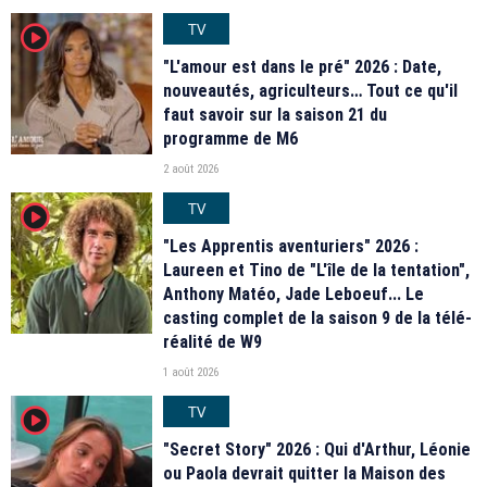
TV
player2
"L'amour est dans le pré" 2026 : Date,
nouveautés, agriculteurs… Tout ce qu'il
faut savoir sur la saison 21 du
programme de M6
2 août 2026
TV
player2
"Les Apprentis aventuriers" 2026 :
Laureen et Tino de "L'île de la tentation",
Anthony Matéo, Jade Leboeuf... Le
casting complet de la saison 9 de la télé-
réalité de W9
1 août 2026
TV
player2
"Secret Story" 2026 : Qui d'Arthur, Léonie
ou Paola devrait quitter la Maison des