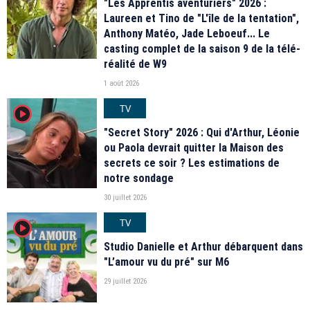
"Les Apprentis aventuriers" 2026 :
Laureen et Tino de "L'île de la tentation",
Anthony Matéo, Jade Leboeuf... Le
casting complet de la saison 9 de la télé-
réalité de W9
1 août 2026
TV
player2
"Secret Story" 2026 : Qui d'Arthur, Léonie
ou Paola devrait quitter la Maison des
secrets ce soir ? Les estimations de
notre sondage
30 juillet 2026
TV
player2
Studio Danielle et Arthur débarquent dans
"L’amour vu du pré" sur M6
29 juillet 2026