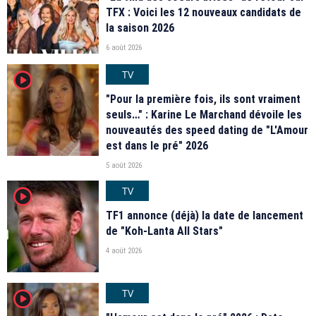
TFX : Voici les 12 nouveaux candidats de
la saison 2026
6 août 2026
TV
player2
"Pour la première fois, ils sont vraiment
seuls…" : Karine Le Marchand dévoile les
nouveautés des speed dating de "L'Amour
est dans le pré" 2026
5 août 2026
TV
player2
TF1 annonce (déjà) la date de lancement
de "Koh-Lanta All Stars"
4 août 2026
TV
player2