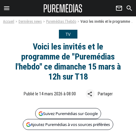
menu
newsletter
search
Accueil
Dernières news
Puremédias l'hebdo
Voici les invités et le programme de "Puremédias l'hebdo" ce dimanche 15 mars à 12h sur T18
TV
Voici les invités et le
programme de "Puremédias
l'hebdo" ce dimanche 15 mars à
12h sur T18
share
Publié le 14 mars 2026 à 08:00
Partager
Suivez Puremédias sur Google
Ajoutez Puremédias à vos sources préférées