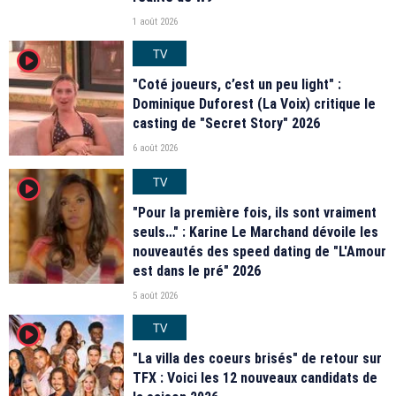
1 août 2026
TV
player2
"Coté joueurs, c’est un peu light" :
Dominique Duforest (La Voix) critique le
casting de "Secret Story" 2026
6 août 2026
TV
player2
"Pour la première fois, ils sont vraiment
seuls…" : Karine Le Marchand dévoile les
nouveautés des speed dating de "L'Amour
est dans le pré" 2026
5 août 2026
TV
player2
"La villa des coeurs brisés" de retour sur
TFX : Voici les 12 nouveaux candidats de