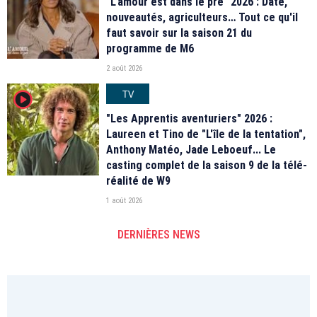
"L'amour est dans le pré" 2026 : Date,
nouveautés, agriculteurs… Tout ce qu'il
faut savoir sur la saison 21 du
programme de M6
2 août 2026
TV
player2
"Les Apprentis aventuriers" 2026 :
Laureen et Tino de "L'île de la tentation",
Anthony Matéo, Jade Leboeuf... Le
casting complet de la saison 9 de la télé-
réalité de W9
1 août 2026
DERNIÈRES NEWS