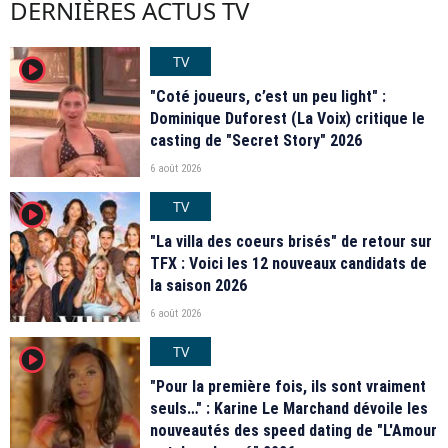
DERNIÈRES ACTUS TV
TV
player2
"Coté joueurs, c’est un peu light" :
Dominique Duforest (La Voix) critique le
casting de "Secret Story" 2026
6 août 2026
TV
player2
"La villa des coeurs brisés" de retour sur
TFX : Voici les 12 nouveaux candidats de
la saison 2026
6 août 2026
TV
player2
"Pour la première fois, ils sont vraiment
seuls…" : Karine Le Marchand dévoile les
nouveautés des speed dating de "L'Amour