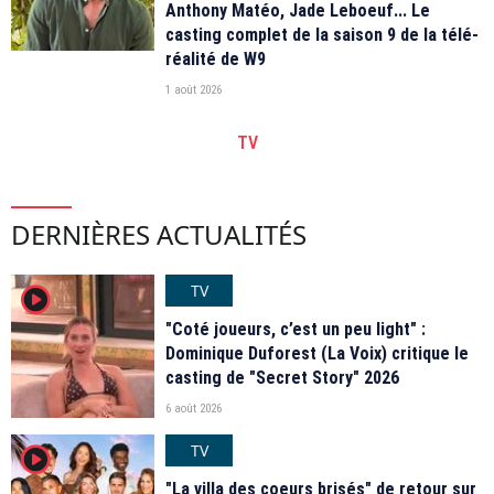
Anthony Matéo, Jade Leboeuf... Le
casting complet de la saison 9 de la télé-
réalité de W9
1 août 2026
TV
DERNIÈRES ACTUALITÉS
TV
player2
"Coté joueurs, c’est un peu light" :
Dominique Duforest (La Voix) critique le
casting de "Secret Story" 2026
6 août 2026
TV
player2
"La villa des coeurs brisés" de retour sur