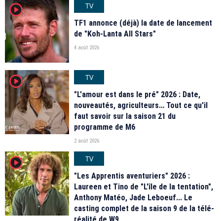
TV
player2
TF1 annonce (déjà) la date de lancement
de "Koh-Lanta All Stars"
4 août 2026
TV
player2
"L'amour est dans le pré" 2026 : Date,
nouveautés, agriculteurs… Tout ce qu'il
faut savoir sur la saison 21 du
programme de M6
2 août 2026
TV
player2
"Les Apprentis aventuriers" 2026 :
Laureen et Tino de "L'île de la tentation",
Anthony Matéo, Jade Leboeuf... Le
casting complet de la saison 9 de la télé-
réalité de W9