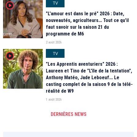
TV
player2
"L'amour est dans le pré" 2026 : Date,
nouveautés, agriculteurs… Tout ce qu'il
faut savoir sur la saison 21 du
programme de M6
2 août 2026
TV
player2
"Les Apprentis aventuriers" 2026 :
Laureen et Tino de "L'île de la tentation",
Anthony Matéo, Jade Leboeuf... Le
casting complet de la saison 9 de la télé-
réalité de W9
1 août 2026
DERNIÈRES NEWS