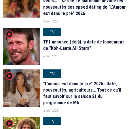
seuls…" : Karine Le Marchand dévoile les
nouveautés des speed dating de "L'Amour
est dans le pré" 2026
5 août 2026
TV
player2
TF1 annonce (déjà) la date de lancement
de "Koh-Lanta All Stars"
4 août 2026
TV
player2
"L'amour est dans le pré" 2026 : Date,
nouveautés, agriculteurs… Tout ce qu'il
faut savoir sur la saison 21 du
programme de M6
2 août 2026
TV
player2