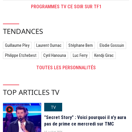
PROGRAMMES TV CE SOIR SUR TF1
TENDANCES
Guillaume Pley
Laurent Ournac
Stéphane Bern
Elodie Gossuin
Philippe Etchebest
Cyril Hanouna
Luc Ferry
Kendji Girac
TOUTES LES PERSONNALITÉS
TOP ARTICLES TV
TV
player2
"Secret Story" : Voici pourquoi il n'y aura
pas de prime ce mercredi sur TMC