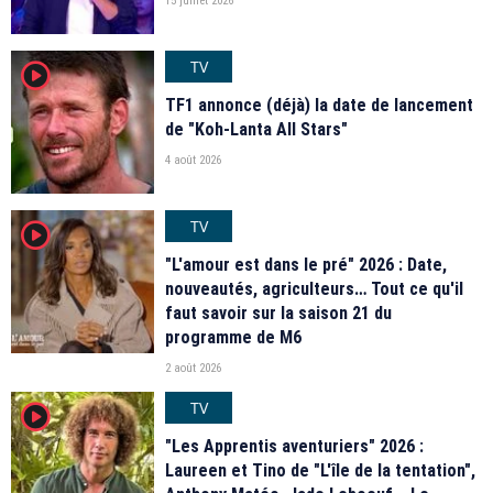
15 juillet 2026
TV
player2
TF1 annonce (déjà) la date de lancement
de "Koh-Lanta All Stars"
4 août 2026
TV
player2
"L'amour est dans le pré" 2026 : Date,
nouveautés, agriculteurs… Tout ce qu'il
faut savoir sur la saison 21 du
programme de M6
2 août 2026
TV
player2
"Les Apprentis aventuriers" 2026 :
Laureen et Tino de "L'île de la tentation",