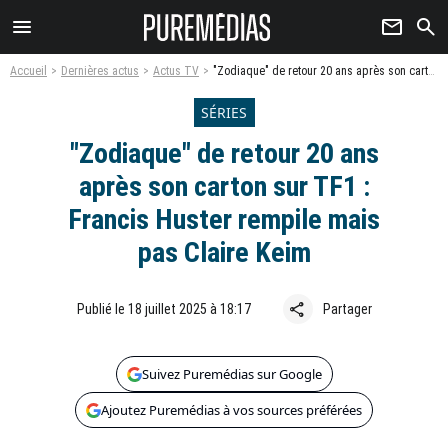
menu
newsletter
search
Accueil
Dernières actus
Actus TV
"Zodiaque" de retour 20 ans après son carton sur TF1 : Francis Huster rempile mais pas Claire Keim
SÉRIES
"Zodiaque" de retour 20 ans
après son carton sur TF1 :
Francis Huster rempile mais
pas Claire Keim
share
Publié le 18 juillet 2025 à 18:17
Partager
Suivez Puremédias sur Google
Ajoutez Puremédias à vos sources préférées