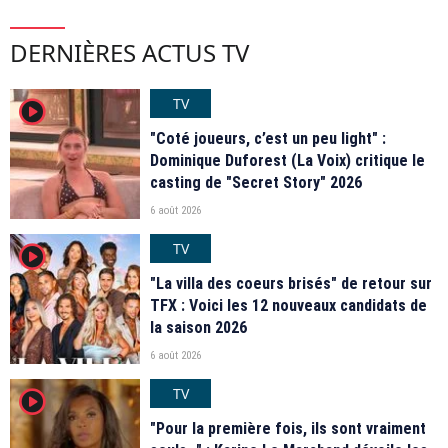
DERNIÈRES ACTUS TV
TV
player2
"Coté joueurs, c’est un peu light" :
Dominique Duforest (La Voix) critique le
casting de "Secret Story" 2026
6 août 2026
TV
player2
"La villa des coeurs brisés" de retour sur
TFX : Voici les 12 nouveaux candidats de
la saison 2026
6 août 2026
TV
player2
"Pour la première fois, ils sont vraiment