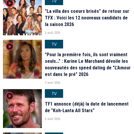
TV
player2
"La villa des coeurs brisés" de retour sur
TFX : Voici les 12 nouveaux candidats de
la saison 2026
6 août 2026
TV
player2
"Pour la première fois, ils sont vraiment
seuls…" : Karine Le Marchand dévoile les
nouveautés des speed dating de "L'Amour
est dans le pré" 2026
5 août 2026
TV
player2
TF1 annonce (déjà) la date de lancement
de "Koh-Lanta All Stars"
4 août 2026