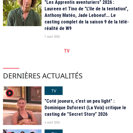
"Les Apprentis aventuriers" 2026 :
Laureen et Tino de "L'île de la tentation",
Anthony Matéo, Jade Leboeuf... Le
casting complet de la saison 9 de la télé-
réalité de W9
1 août 2026
TV
DERNIÈRES ACTUALITÉS
TV
player2
"Coté joueurs, c’est un peu light" :
Dominique Duforest (La Voix) critique le
casting de "Secret Story" 2026
6 août 2026